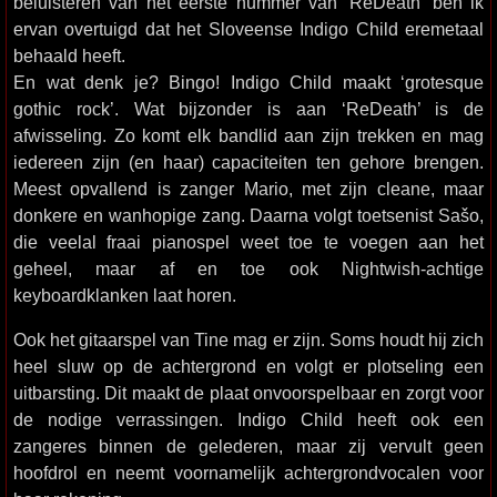
beluisteren van het eerste nummer van ‘ReDeath’ ben ik
ervan overtuigd dat het Sloveense Indigo Child eremetaal
behaald heeft.
En wat denk je? Bingo! Indigo Child maakt ‘grotesque
gothic rock’. Wat bijzonder is aan ‘ReDeath’ is de
afwisseling. Zo komt elk bandlid aan zijn trekken en mag
iedereen zijn (en haar) capaciteiten ten gehore brengen.
Meest opvallend is zanger Mario, met zijn cleane, maar
donkere en wanhopige zang. Daarna volgt toetsenist Sašo,
die veelal fraai pianospel weet toe te voegen aan het
geheel, maar af en toe ook Nightwish-achtige
keyboardklanken laat horen.
Ook het gitaarspel van Tine mag er zijn. Soms houdt hij zich
heel sluw op de achtergrond en volgt er plotseling een
uitbarsting. Dit maakt de plaat onvoorspelbaar en zorgt voor
de nodige verrassingen. Indigo Child heeft ook een
zangeres binnen de gelederen, maar zij vervult geen
hoofdrol en neemt voornamelijk achtergrondvocalen voor