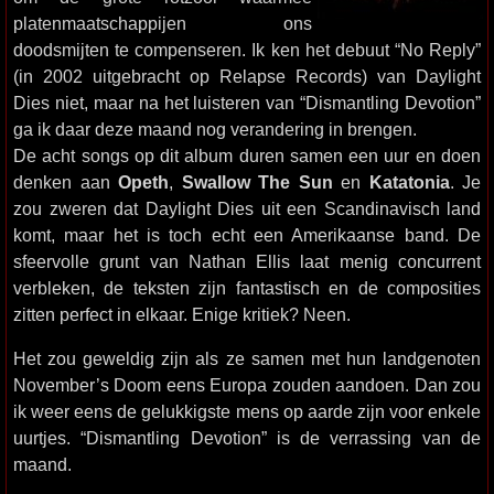
platenmaatschappijen ons
doodsmijten te compenseren. Ik ken het debuut “No Reply”
(in 2002 uitgebracht op Relapse Records) van Daylight
Dies niet, maar na het luisteren van “Dismantling Devotion”
ga ik daar deze maand nog verandering in brengen.
De acht songs op dit album duren samen een uur en doen
denken aan
Opeth
,
Swallow The Sun
en
Katatonia
. Je
zou zweren dat Daylight Dies uit een Scandinavisch land
komt, maar het is toch echt een Amerikaanse band. De
sfeervolle grunt van Nathan Ellis laat menig concurrent
verbleken, de teksten zijn fantastisch en de composities
zitten perfect in elkaar. Enige kritiek? Neen.
Het zou geweldig zijn als ze samen met hun landgenoten
November’s Doom eens Europa zouden aandoen. Dan zou
ik weer eens de gelukkigste mens op aarde zijn voor enkele
uurtjes. “Dismantling Devotion” is de verrassing van de
maand.