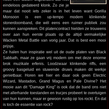
eindeloos gedateerd klonk. Zo zie je
maar dat nooit iets zeker is in het leven want Gorilla
Monsoon is een up-tempo modern klinkende
stonerdoomband, die wél eens een ruimer publiek zou
kunnen aanspreken. Dit platencontract hielden ze trouwens
over aan hun eerste plaats op de altijd vermakelijke
Wacken Metal Battle van vorig jaar. Dat is best een mooi
prijsje.
Ze halen hun inspiratie wel uit de oude platen van Black
Sabbath, maar ze gaan vrij modern om met deze enorme
brok muzikale erfenis. Loodzwaar klinkende riffs, een
groovy basgeluid en stuwende druws maken dit werkje
genietbaar. Horen we hier en daar ook geen Electric
Wizard, Mastadon, Grand Magus en Pale Divine? Het
mooie aan dit “Damage King” is ook dat de band ons niet
met allerhande toestanden en trucjes probeert te overtuigen
van hun kunnen, maar er gewoon rustig op los rockt. En dat
is toch de essentie van rock?