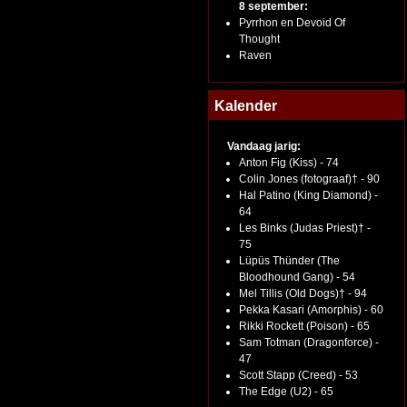
8 september:
Pyrrhon en Devoid Of
Thought
Raven
Kalender
Vandaag jarig:
Anton Fig (Kiss) - 74
Colin Jones (fotograaf)† - 90
Hal Patino (King Diamond) -
64
Les Binks (Judas Priest)† -
75
Lüpüs Thünder (The
Bloodhound Gang) - 54
Mel Tillis (Old Dogs)† - 94
Pekka Kasari (Amorphis) - 60
Rikki Rockett (Poison) - 65
Sam Totman (Dragonforce) -
47
Scott Stapp (Creed) - 53
The Edge (U2) - 65