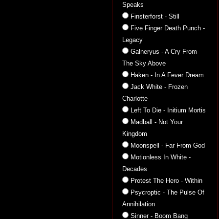
Speaks
Finsterforst - Still
Five Finger Death Punch -
Legacy
Galneryus - A Cry From
The Sky Above
Haken - In A Fever Dream
Jack White - Frozen
Charlotte
Left To Die - Initium Mortis
Madball - Not Your
Kingdom
Moonspell - Far From God
Motionless In White -
Decades
Protest The Hero - Within
Psycroptic - The Pulse Of
Annihilation
Sinner - Boom Bang