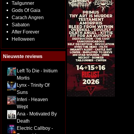
Tailgunner
Gods Of Gaia
Carach Angren
Sabaton
After Forever
Helloween
Nieuwste reviews
Left To Die - Initium
Mortis
Lynx - Trinity Of
Suns
Inferi - Heaven
Wept
Ana - Motivated By
Death
Electric Callboy -