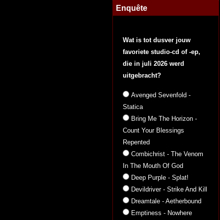
Enquête
Wat is tot dusver jouw
favoriete studio-cd of -ep,
die in juli 2026 werd
uitgebracht?
Avenged Sevenfold -
Statica
Bring Me The Horizon -
Count Your Blessings
Repented
Combichrist - The Venom
In The Mouth Of God
Deep Purple - Splat!
Devildriver - Strike And Kill
Dreamtale - Aetherbound
Emptiness - Nowhere