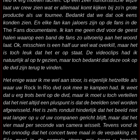
heb ik erg moeten lachen. Op een zeer humoristische wijze
laat uw crew zien wat er allemaal komt kijken bij zo'n grote
productie als uw tournee. Bedankt dat we dat ook eens
konden zien. En elke fan kan jaloers zijn op de fans in de
The Fans
documentaire. Ik kan me geen dvd voor de geest
halen waarop een band de fans zo uitvoerig aan het woord
laat. Ok, misschien is een half uur wel wat overkill, maar het
is toch leuk dat het er op staat. De videoclips had ik
natuurlijk al op tv gezien, maar toch bedankt dat deze ook op
de dvd zijn terug te vinden.
Het enige waar ik me wel aan stoor, is eigenlijk hetzelfde als
waar uw
Rock In Rio
dvd ook mee te kampen had. Ik weet
dat u erg trots bent op de dvd, maar ik moet u toch vertellen
dat het niet altijd een pluspunt is dat de beelden snel worden
afgewisseld. Het is zelfs ronduit hinderlijk dat het beeld niet
wat langer op u of uw companen gericht blijft, maar dat het
vier maal per seconde van camera wisselt. Tevens vond ik
het onnodig dat het concert twee maal in de verpakking zit.