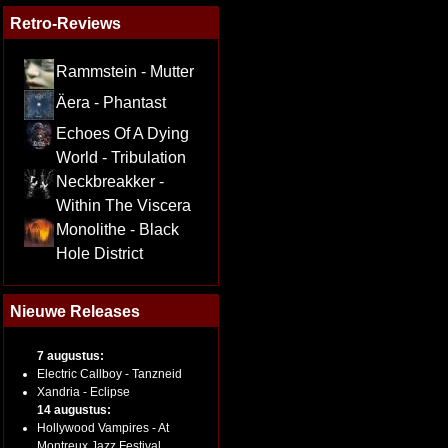
Retro-Reviews
Rammstein - Mutter
Äera - Phantast
Echoes Of A Dying
World - Tribulation
Neckbreakker -
Within The Viscera
Monolithe - Black
Hole District
Nieuwe Releases
7 augustus:
Electric Callboy - Tanzneid
Xandria - Eclipse
14 augustus:
Hollywood Vampires - At
Montreux Jazz Festival