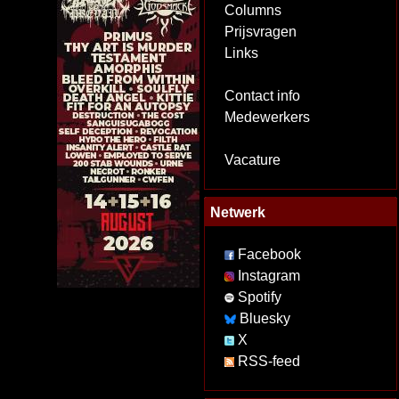
Columns
Prijsvragen
Links
Contact info
Medewerkers
Vacature
Netwerk
Facebook
Instagram
Spotify
Bluesky
X
RSS-feed