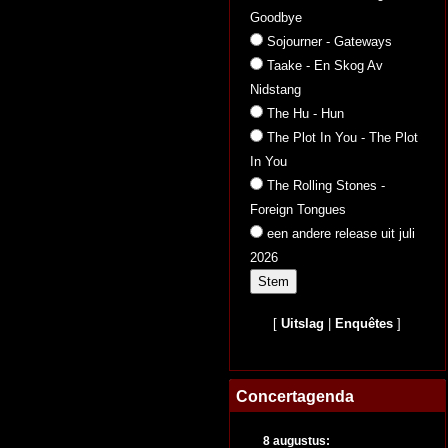
Goodbye
Sojourner - Gateways
Taake - En Skog Av
Nidstang
The Hu - Hun
The Plot In You - The Plot
In You
The Rolling Stones -
Foreign Tongues
een andere release uit juli
2026
[
Uitslag
|
Enquêtes
]
Concertagenda
8 augustus: