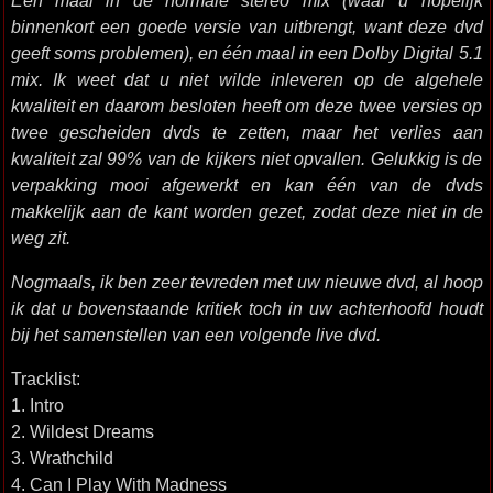
Eén maal in de normale stereo mix (waar u hopelijk
binnenkort een goede versie van uitbrengt, want deze dvd
geeft soms problemen), en één maal in een Dolby Digital 5.1
mix. Ik weet dat u niet wilde inleveren op de algehele
kwaliteit en daarom besloten heeft om deze twee versies op
twee gescheiden dvds te zetten, maar het verlies aan
kwaliteit zal 99% van de kijkers niet opvallen. Gelukkig is de
verpakking mooi afgewerkt en kan één van de dvds
makkelijk aan de kant worden gezet, zodat deze niet in de
weg zit.
Nogmaals, ik ben zeer tevreden met uw nieuwe dvd, al hoop
ik dat u bovenstaande kritiek toch in uw achterhoofd houdt
bij het samenstellen van een volgende live dvd.
Tracklist:
1. Intro
2. Wildest Dreams
3. Wrathchild
4. Can I Play With Madness