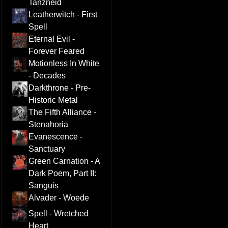
Tanzneid
Leatherwitch - First
Spell
Eternal Evil -
Forever Feared
Motionless In White
- Decades
Darkthrone - Pre-
Historic Metal
The Fifth Alliance -
Stenahoria
Evanescence -
Sanctuary
Green Carnation - A
Dark Poem, Part II:
Sanguis
Alvader - Woede
Spell - Wretched
Heart