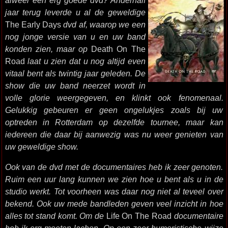
alweer een erg goede dvd? Anderhalf
jaar terug leverde u al de geweldige
The Early Days
dvd af, waarop we een
nog jonge versie van u en uw band
konden zien, maar op
Death On The
Road
laat u zien dat u nog altijd even
vitaal bent als twintig jaar geleden. De
show die uw band neerzet wordt in
volle glorie weergegeven, en klinkt ook fenomenaal.
Gelukkig gebeuren er geen ongelukjes zoals bij uw
optreden in Rotterdam op dezelfde tournee, maar kan
iedereen die daar bij aanwezig was nu weer genieten van
uw geweldige show.
Ook van de dvd met de documentaires heb ik zeer genoten.
Ruim een uur lang kunnen we zien hoe u bent als u in de
studio werkt. Tot voorheen was daar nog niet al teveel over
bekend. Ook uw mede bandleden geven veel inzicht in hoe
alles tot stand komt. Om de
Life On The Road
documentaire