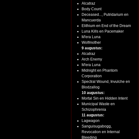
Alcatraz
Body Count
Deceased..., Putridarium en
Mancuerda
Elithium en End of the Dream
Luna Kills en Pacemaker
M'era Luna
Wolfmother
9 augustus:
Alcatraz
Arch Enemy
M'era Luna
Midnight en Phantom
Corporation
Spectral Wound, Invulche en
Blodzallog
10 augustus:
Mortal Sin en Hidden Intent
Municipal Waste en
Schizophrenia
11 augustus:
Lagwagon
Sanguisugabogg,
Revocation en Internal
Bleeding