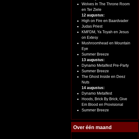
Wolves In The Throne Room
en Ter Ziele
12 augustus:
High on Fire en Baardvader
Judas Priest
KMFDM, Ya Toyah en Jesus
on Extesy
Mushroomhead en Mountain
Eye
Summer Breeze
13 augustus:
Dynamo Metalfest Pre-Party
Summer Breeze
The Ghost Inside en Deez
Nuts
14 augustus:
Dynamo Metalfest
Hoods, Brick By Brick, Give
Em Blood en Provisional
Summer Breeze
Over één maand