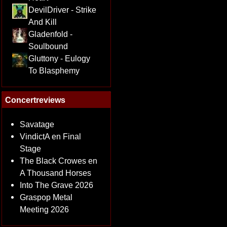
DevilDriver - Strike
And Kill
Gladenfold -
Soulbound
Gluttony - Eulogy
To Blasphemy
Concertreviews
Savatage
VindictA en Final
Stage
The Black Crowes en
A Thousand Horses
Into The Grave 2026
Graspop Metal
Meeting 2026