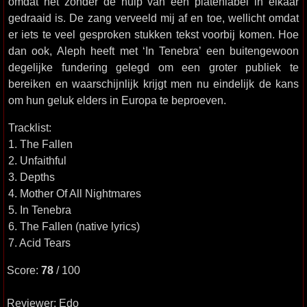
omdat het zonder de hulp van een platenlabel in elkaar
gedraaid is. De zang verveeld mij af en toe, wellicht omdat
er iets te veel gesproken stukken tekst voorbij komen. Hoe
dan ook, Aleph heeft met ‘In Tenebra’ een buitengewoon
degelijke fundering gelegd om een groter publiek te
bereiken en waarschijnlijk krijgt men nu eindelijk de kans
om hun geluk elders in Europa te beproeven.
Tracklist:
1. The Fallen
2. Unfaithful
3. Depths
4. Mother Of All Nightmares
5. In Tenebra
6. The Fallen (native lyrics)
7. Acid Tears
Score:
78
/ 100
Reviewer: Edo