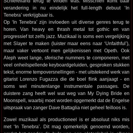
Schiereiland terug te vinden was. Misschien komt daar
verandering in nu eindelijk het full-length debuut ‘In
Tenebra’ verkrijgbaar is.
Op ‘In Tenebra’ zijn invloeden uit diverse genres terug te
horen. Van heavy en thrash metal tot gothic en van
progressief tot zelfs jazz. Muzikaal is soms een vergelijking
met Slayer te maken (luister maar eens naar ‘Unfaithful’),
maar vaker vertoont men gelijkenissen met Opeth. Ook
Aleph weet lange, sferische nummers te componeren, met
veel onheilspellende keyboardgeluiden, gesproken stukken
tekst, enorme tempoversnellingen - met uitstekend werk van
gitarist Lorenzo Fugazza die de boel flink aanjaagt - en
soms wel minutenlange instrumentale passages. De
duistere zang heeft wel wat weg van My Dying Bride en
Moonspell, waarbij moet worden opgemerkt dat de Engelse
uitspraak van zanger Dave Battaglia niet geheel feilloos is.
Zowel muzikaal als productioneel is er absoluut niks mis
met ‘In Tenebra’. Dit mag opmerkelijk genoemd worden,