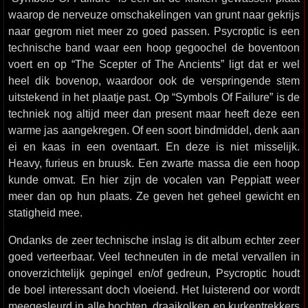
waarop de nerveuze omschakelingen van grunt naar gekrijs
naar gegrom niet meer zo goed passen. Psycroptic is een
technische band waar een hoop gegoochel de boventoon
voert en op “The Scepter of The Ancients” ligt dat er wel
heel dik bovenop, waardoor ook de verspringende stem
uitstekend in het plaatje past. Op “Symbols Of Failure” is de
techniek nog altijd meer dan present maar heeft deze een
warme jas aangekregen. Of een soort bindmiddel, denk aan
ei en kaas in een oventaart. En deze is niet misselijk.
Heavy, furieus en bruusk. Een zwarte massa die een hoop
kunde omvat. En hier zijn de vocalen van Peppiatt weer
meer dan op hun plaats. Ze geven het geheel gewicht en
statigheid mee.
Ondanks de zeer technische inslag is dit album echter zeer
goed verteerbaar. Veel techneuten in de metal vervallen in
onoverzichtelijk gepingel en/of gedreun, Psycroptic houdt
de boel interessant doch vloeiend. Het luisterend oor wordt
meegesleurd in alle bochten, draaikolken en kurkentrekkers