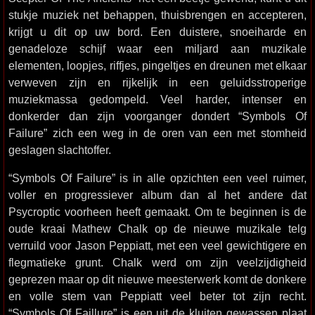
stukje muziek net behappen, thuisbrengen en accepteren,
krijgt u dit op uw bord. Een duistere, snoeiharde en
genadeloze schijf waar een miljard aan muzikale
elementen, loopjes, riffjes, pingeltjes en dreunen met elkaar
verweven zijn en rijkelijk in een geluidsstroperige
muziekmassa gedompeld. Veel harder, intenser en
donkerder dan zijn voorganger dondert “Symbols Of
Failure” zich een weg in de oren van een met stomheid
geslagen slachtoffer.
“Symbols Of Failure” is in alle opzichten een veel ruimer,
voller en progressiever album dan al het andere dat
Psycroptic voorheen heeft gemaakt. Om te beginnen is de
oude kraai Mathew Chalk op de nieuwe muzikale telg
verruild voor Jason Peppiatt, met een veel gewichtigere en
flegmatieke grunt. Chalk werd om zijn veelzijdigheid
geprezen maar op dit nieuwe meesterwerk komt de donkere
en volle stem van Peppiatt veel beter tot zijn recht.
“Symbols Of Faillure” is een uit de kluiten gewassen plaat