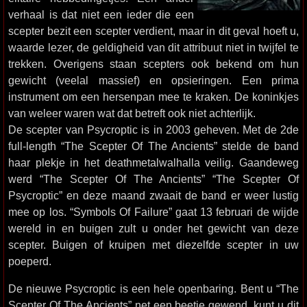
verhaal is dat niet een ieder die een
scepter bezit een scepter verdient, maar in dit geval hoeft u,
waarde lezer, de geldigheid van dit attribuut niet in twijfel te
trekken. Overigens staan scepters ook bekend om hun
gewicht (veelal massief) en opsieringen. Een prima
instrument om een hersenpan mee te kraken. De koninkjes
van weleer waren wat dat betreft ook niet achterlijk.
De scepter van Psycroptic is in 2003 geheven. Met de 2de
full-length “The Scepter Of The Ancients” stelde de band
haar plekje in het deathmetalwalhalla veilig. Gaandeweg
werd “The Scepter Of The Ancients” “The Scepter Of
Psycroptic” en deze maand zwaait de band er weer lustig
mee op los. “Symbols Of Failure” gaat 13 februari de wijde
wereld in en buigen zult u onder het gewicht van deze
scepter. Buigen of kruipen met diezelfde scepter in uw
poeperd.
De nieuwe Psycroptic is een hele openbaring. Bent u “The
Scepter Of The Ancients” net een beetje gewend, kunt u dit