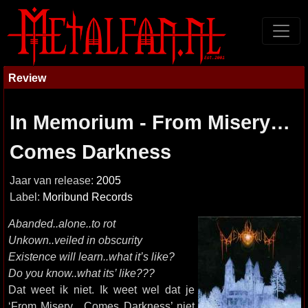
Review
In Memorium - From Misery…
Comes Darkness
Jaar van release:
2005
Label:
Moribund Records
Abanded..alone..to rot
Unkown..veiled in obscurity
Existence will learn..what it’s like?
Do you know..what its’ like???
Dat weet ik niet. Ik weet wel dat je
‘From Misery…Comes Darkness’ niet