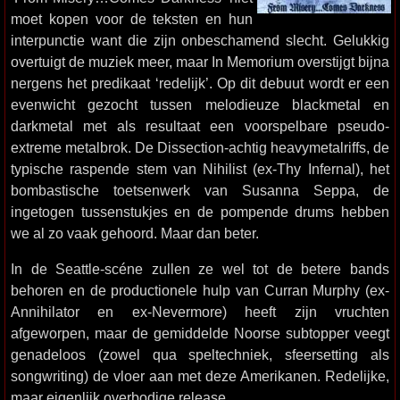
moet kopen voor de teksten en hun
interpunctie want die zijn onbeschamend slecht. Gelukkig
overtuigt de muziek meer, maar In Memorium overstijgt bijna
nergens het predikaat ‘redelijk’. Op dit debuut wordt er een
evenwicht gezocht tussen melodieuze blackmetal en
darkmetal met als resultaat een voorspelbare pseudo-
extreme metalbrok. De Dissection-achtig heavymetalriffs, de
typische raspende stem van Nihilist (ex-Thy Infernal), het
bombastische toetsenwerk van Susanna Seppa, de
ingetogen tussenstukjes en de pompende drums hebben
we al zo vaak gehoord. Maar dan beter.
In de Seattle-scéne zullen ze wel tot de betere bands
behoren en de productionele hulp van Curran Murphy (ex-
Annihilator en ex-Nevermore) heeft zijn vruchten
afgeworpen, maar de gemiddelde Noorse subtopper veegt
genadeloos (zowel qua speltechniek, sfeersetting als
songwriting) de vloer aan met deze Amerikanen. Redelijke,
maar eigenlijk overbodige release.