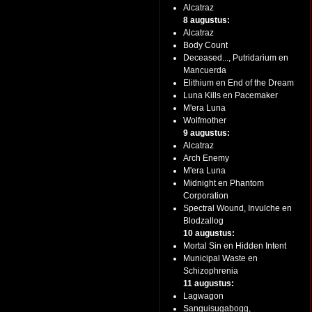
Alcatraz
8 augustus:
Alcatraz
Body Count
Deceased..., Putridarium en
Mancuerda
Elithium en End of the Dream
Luna Kills en Pacemaker
M'era Luna
Wolfmother
9 augustus:
Alcatraz
Arch Enemy
M'era Luna
Midnight en Phantom
Corporation
Spectral Wound, Invulche en
Blodzallog
10 augustus:
Mortal Sin en Hidden Intent
Municipal Waste en
Schizophrenia
11 augustus:
Lagwagon
Sanguisugabogg,