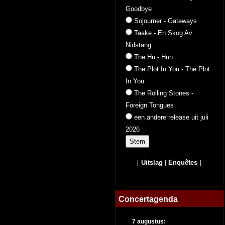
Goodbye
Sojourner - Gateways
Taake - En Skog Av
Nidstang
The Hu - Hun
The Plot In You - The Plot
In You
The Rolling Stones -
Foreign Tongues
een andere release uit juli
2026
[
Uitslag
|
Enquêtes
]
Concertagenda
7 augustus: