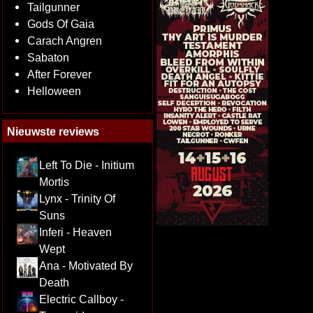
Tailgunner
Gods Of Gaia
Carach Angren
Sabaton
After Forever
Helloween
Nieuwste reviews
Left To Die - Initium
Mortis
Lynx - Trinity Of
Suns
Inferi - Heaven
Wept
Ana - Motivated By
Death
Electric Callboy -