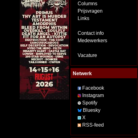
Columns
Prijsvragen
Links
Contact info
Medewerkers
Vacature
Netwerk
Facebook
Instagram
Spotify
Bluesky
X
RSS-feed