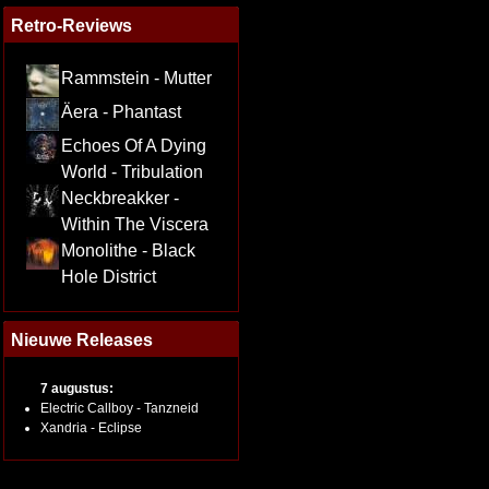
Retro-Reviews
Rammstein - Mutter
Äera - Phantast
Echoes Of A Dying
World - Tribulation
Neckbreakker -
Within The Viscera
Monolithe - Black
Hole District
Nieuwe Releases
7 augustus:
Electric Callboy - Tanzneid
Xandria - Eclipse