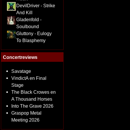
DevilDriver - Strike
And Kill
Gladenfold -
Soulbound
Gluttony - Eulogy
To Blasphemy
Concertreviews
Savatage
VindictA en Final
Stage
The Black Crowes en
A Thousand Horses
Into The Grave 2026
Graspop Metal
Meeting 2026