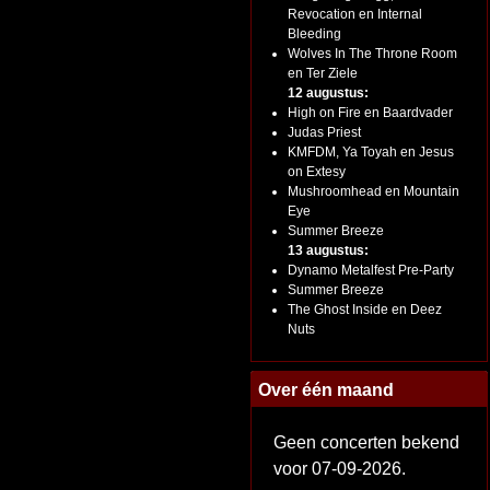
Revocation en Internal
Bleeding
Wolves In The Throne Room
en Ter Ziele
12 augustus:
High on Fire en Baardvader
Judas Priest
KMFDM, Ya Toyah en Jesus
on Extesy
Mushroomhead en Mountain
Eye
Summer Breeze
13 augustus:
Dynamo Metalfest Pre-Party
Summer Breeze
The Ghost Inside en Deez
Nuts
Over één maand
Geen concerten bekend
voor 07-09-2026.