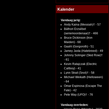
Kalender
Vandaag jarig:
Andy Kaina (Messiah)† - 57
Báthori Erzsébet
(seriemoordenaar)† - 466
Bruce Dickinson (Iron
Maiden) - 68
Gaahl (Gorgoroth) - 51
Jamey Jasta (Hatebreed) - 49
Johnny Solinger (Skid Row)†
- 61
Kevin Ratajczak (Electric
Callboy) - 41
Lynn Strait (Snot)† - 58
Michael Weikath (Helloween)
- 64
Omar Espinosa (Escape The
Fate) - 42
Pete Way (UFO)† - 76
Vandaag overleden: