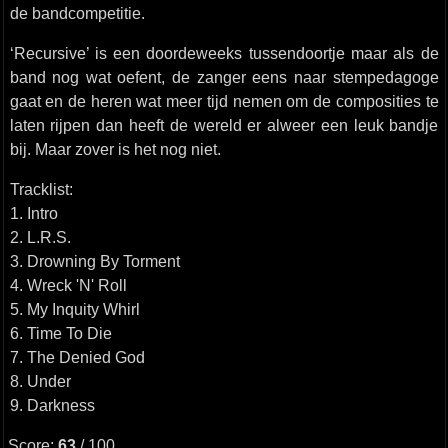
de bandcompetitie.
‘Recursive’ is een doordeweeks tussendoortje maar als de
band nog wat oefent, de zanger eens naar stempedagoge
gaat en de heren wat meer tijd nemen om de composities te
laten rijpen dan heeft de wereld er alweer een leuk bandje
bij. Maar zover is het nog niet.
Tracklist:
1. Intro
2. L.R.S.
3. Drowning By Torment
4. Wreck 'N' Roll
5. My Inquity Whirl
6. Time To Die
7. The Denied God
8. Under
9. Darkness
Score:
63
/ 100