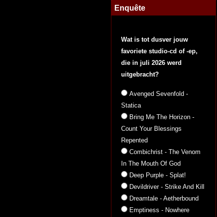
Enquête
Wat is tot dusver jouw
favoriete studio-cd of -ep,
die in juli 2026 werd
uitgebracht?
Avenged Sevenfold -
Statica
Bring Me The Horizon -
Count Your Blessings
Repented
Combichrist - The Venom
In The Mouth Of God
Deep Purple - Splat!
Devildriver - Strike And Kill
Dreamtale - Aetherbound
Emptiness - Nowhere