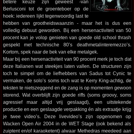
betere keuze zijn geweest -van
Berlusconi tot de groenteboer op de
hoek: iedereen lijkt tegenwoordig last te
hebben van grootheidswaanzin - maar het is dus een
volledig debuut geworden. Bij een hersenactiviteit van 50
procent kan je volop genieten van goede old school thrash
gespekt met technische 80’s deathmetalinteremezzo’s.
Kortom, spek naar de bek van elke metalgek.
Maar bij een hersenactiviteit van 90 procent merk je toch dat
deze Italianen wat steekjes laten vallen. De structuren zijn
toch te simpel om de liefhebbers van Sadus tot Cynic te
vermaken, de solo’s soms toch wat te Kerry King-achtig, de
teksten te nietszeggend en de zang is op momenten gewoon
storend. Wat overblijft zijn goede riffs (soms groovy, soms
agressief maar altijd vrij geslaagd), een uitstekende
productie en een geslaagde verpakking én als extraatje krijg
je twee video’s. Deze livevideo’s zijn opgenomen op
Wacken Open Air 2004 in de WET Stage (ook bekend als
zuiptent en/of karaoketent) alwaar Methedras meedeed aan