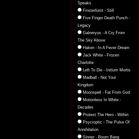
Speaks
Finsterforst - Still
Five Finger Death Punch -
Legacy
Galneryus - A Cry From
The Sky Above
Haken - In A Fever Dream
Jack White - Frozen
Charlotte
Left To Die - Initium Mortis
Madball - Not Your
Kingdom
Moonspell - Far From God
Motionless In White -
Decades
Protest The Hero - Within
Psycroptic - The Pulse Of
Annihilation
Sinner - Boom Bang