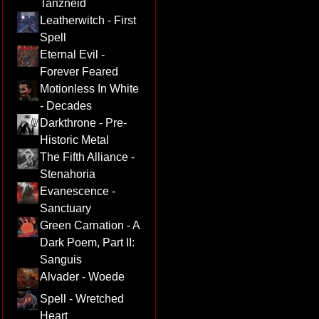
Tanzneid
Leatherwitch - First
Spell
Eternal Evil -
Forever Feared
Motionless In White
- Decades
Darkthrone - Pre-
Historic Metal
The Fifth Alliance -
Stenahoria
Evanescence -
Sanctuary
Green Carnation - A
Dark Poem, Part II:
Sanguis
Alvader - Woede
Spell - Wretched
Heart