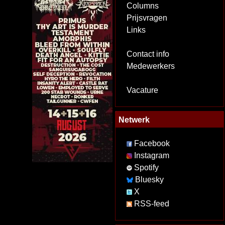
Columns
Prijsvragen
Links
Contact info
Medewerkers
Vacature
Netwerk
Facebook
Instagram
Spotify
Bluesky
X
RSS-feed