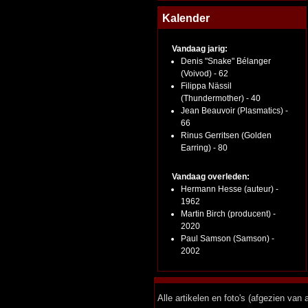
Kalender
Vandaag jarig:
Denis "Snake" Bélanger
(Voivod) - 62
Filippa Nässil
(Thundermother) - 40
Jean Beauvoir (Plasmatics) -
66
Rinus Gerritsen (Golden
Earring) - 80
Vandaag overleden:
Hermann Hesse (auteur) -
1962
Martin Birch (producent) -
2020
Paul Samson (Samson) -
2002
Alle artikelen en foto's (afgezien va