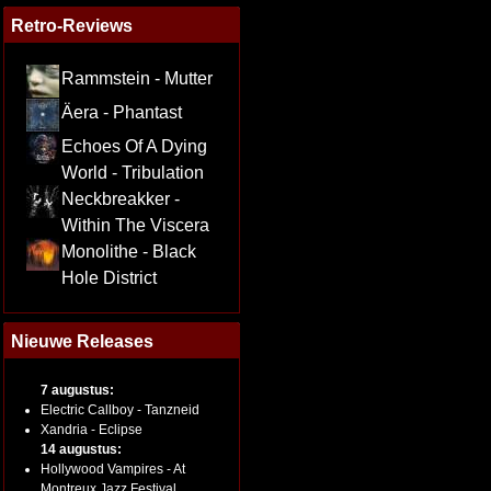
Retro-Reviews
Rammstein - Mutter
Äera - Phantast
Echoes Of A Dying
World - Tribulation
Neckbreakker -
Within The Viscera
Monolithe - Black
Hole District
Nieuwe Releases
7 augustus:
Electric Callboy - Tanzneid
Xandria - Eclipse
14 augustus:
Hollywood Vampires - At
Montreux Jazz Festival