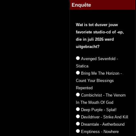
Enquête
Wat is tot dusver jouw
favoriete studio-cd of -ep,
die in juli 2026 werd
uitgebracht?
Avenged Sevenfold -
Statica
Bring Me The Horizon -
Count Your Blessings
Repented
Combichrist - The Venom
In The Mouth Of God
Deep Purple - Splat!
Devildriver - Strike And Kill
Dreamtale - Aetherbound
Emptiness - Nowhere