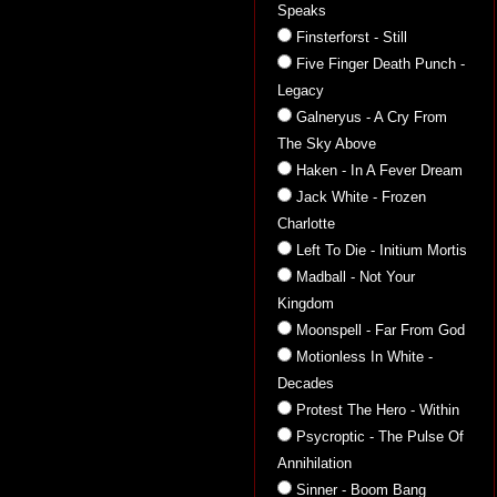
Speaks
Finsterforst - Still
Five Finger Death Punch -
Legacy
Galneryus - A Cry From
The Sky Above
Haken - In A Fever Dream
Jack White - Frozen
Charlotte
Left To Die - Initium Mortis
Madball - Not Your
Kingdom
Moonspell - Far From God
Motionless In White -
Decades
Protest The Hero - Within
Psycroptic - The Pulse Of
Annihilation
Sinner - Boom Bang