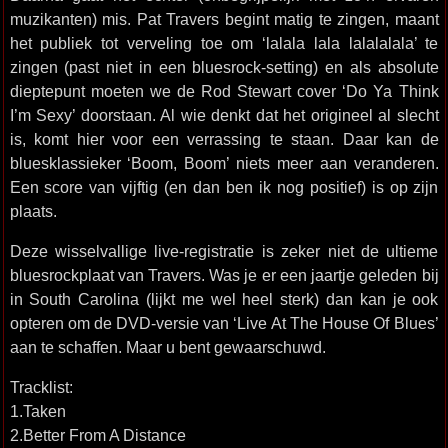
muzikanten) mis. Pat Travers begint matig te zingen, maant
het publiek tot verveling toe om ‘lalala lala lalalalala’ te
zingen (past niet in een bluesrock-setting) en als absolute
dieptepunt moeten we de Rod Stewart cover ‘Do Ya Think
I’m Sexy’ doorstaan. Al wie denkt dat het origineel al slecht
is, komt hier voor een verrassing te staan. Daar kan de
bluesklassieker ‘Boom, Boom’ niets meer aan veranderen.
Een score van vijftig (en dan ben ik nog positief) is op zijn
plaats.
Deze wisselvallige live-registratie is zeker niet de ultieme
bluesrockplaat van Travers. Was je er een jaartje geleden bij
in South Carolina (lijkt me wel heel sterk) dan kan je ook
opteren om de DVD-versie van ‘Live At The House Of Blues’
aan te schaffen. Maar u bent gewaarschuwd.
Tracklist:
1.Taken
2.Better From A Distance