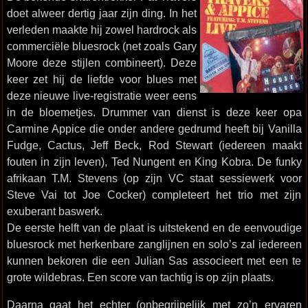
doet alweer dertig jaar zijn ding. In het
verleden maakte hij zowel hardrock als
commerciële bluesrock (net zoals Gary
Moore deze stijlen combineert). Deze
keer zet hij de liefde voor blues met
deze nieuwe live-registratie weer eens
in de bloemetjes. Drummer van dienst is deze keer opa
Carmine Appice die onder andere gedrumd heeft bij Vanilla
Fudge, Cactus, Jeff Beck, Rod Stewart (iedereen maakt
fouten in zijn leven), Ted Nungent en King Kobra. De funky
afrikaan T.M. Stevens (op zijn VC staat sessiewerk voor
Steve Vai tot Joe Cocker) completeert het trio met zijn
exuberant baswerk.
De eerste helft van de plaat is uitstekend en de eenvoudige
bluesrock met herkenbare zanglijnen en solo’s zal iedereen
kunnen bekoren die een Julian Sas associeert met een te
grote wildebras. Een score van tachtig is op zijn plaats.
Daarna gaat het echter (onbegrijpelijk met zo’n ervaren