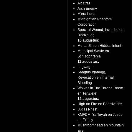
Alcatraz
Arch Enemy
M'era Luna
Midnight en Phantom
Corporation
Spectral Wound, Invulche en
Blodzallog
10 augustus:
Mortal Sin en Hidden Intent
Municipal Waste en
Schizophrenia
11 augustus:
Lagwagon
Sanguisugabogg,
Revocation en Internal
Bleeding
Wolves In The Throne Room
en Ter Ziele
12 augustus:
High on Fire en Baardvader
Judas Priest
KMFDM, Ya Toyah en Jesus
on Extesy
Mushroomhead en Mountain
Eye