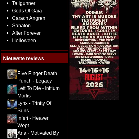
Tailgunner
Gods Of Gaia
Carach Angren
Sabaton
After Forever
Helloween
Nieuwste reviews
Five Finger Death
Punch - Legacy
Left To Die - Initium
Mortis
Lynx - Trinity Of
Suns
Inferi - Heaven
Wept
Ana - Motivated By