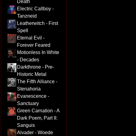
Death
Electric Callboy -
Tanzneid
Leatherwitch - First
Spell
Eternal Evil -
Forever Feared
Motionless In White
- Decades
Darkthrone - Pre-
Historic Metal
The Fifth Alliance -
Stenahoria
Evanescence -
Sanctuary
Green Carnation - A
Dark Poem, Part II:
Sanguis
Alvader - Woede