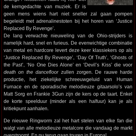
de kerngedachte van muziek. Er is
geen mens wiens hart niet sneller zal gaan pompen
begeleidt met adrenalinestoten bij het horen van ‘Justice
Replaced By Revenge’.
De lang verwachte nieuweling van de Ohio-strijders is
namelijk hard, snel en furieus. De evenwichtige combinatie
van metal en hardcore levert deze keer klassiekers op als
‘Justice Replaced By Revenge’, ‘Day Of Truth’, ‘Ghosts of
the Past’, ‘No One Dies Alone’ en ‘Devil’s Kiss’ die voor
death on the dancefloor
zullen zorgen. De rauwe harde
productie, het ziekelijke schreeuwgeluid van Human
Furnace en de sporadische melodieuze gitaarsolo’s van
Matt Sorg en Frankie 3Gun zijn de kers op de taart. Enkel
de korte speelduur (minder als een halfuur) kan je als
kritiekpunt aanhalen.
De nieuwe Ringworm zal het hart stelen van elke fan die
walgt van alle melodieuze metalcore die vandaag de markt
overstroomt. En nu terug gaan touren in Europa!