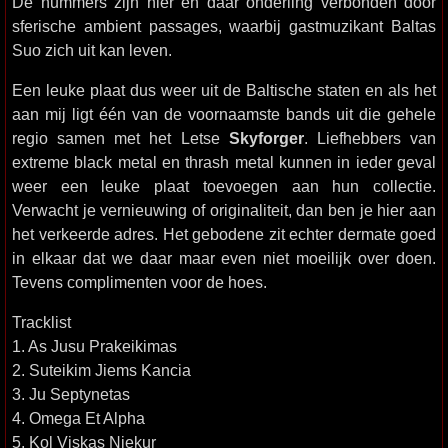
De nummers zijn hier en daar onderling verbonden door
sferische ambient passages, waarbij gastmuzikant Baltas
Suo zich uit kan leven.
Een leuke plaat dus weer uit de Baltische staten en als het
aan mij ligt één van de voornaamste bands uit die gehele
regio samen met het Letse
Skyforger
. Liefhebbers van
extreme black metal en thrash metal kunnen in ieder geval
weer een leuke plaat toevoegen aan hun collectie.
Verwacht je vernieuwing of originaliteit, dan ben je hier aan
het verkeerde adres. Het gebodene zit echter dermate goed
in elkaar dat we daar maar even niet moeilijk over doen.
Tevens complimenten voor de hoes.
Tracklist
1. As Jusu Prakeikimas
2. Suteikim Jiems Kancia
3. Ju Septynetas
4. Omega Et Alpha
5. Kol Viskas Niekur