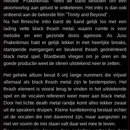
nieuwe "Prakeikimas" heeft de band besloten om een
atoomoorlog aan geluid te ontketenen. Het intro is dan ook
ontleend aan de bekende film "Trinity and Beyond" .
Na het filmische intro barst de band gelijk los met een
lading vette black thrash metal, waarin ruimte is voor
melodie en een gezonde dosis agressie.
As Jusu
Prakeikimas
hakt er gelijk lekker in met heerlijke breaks,
stampende overgangen en beukend thrash geöriënteerd
black metal spel. Blastbeats vliegen om je oren en de
goede productie weet de sferen uitstekend neer te zetten.
Het gehele album bevat 6 vrij lange nummers die vrijwel
allemaal als black thrash metal zijn te bestempelen. Het
thrash element is vooral terug te vinden in het uitstekende
spel en de vocalen refereren weer meer aan black metal.
Door het lichte death metal randje komt alles lekker zwaar
uit de speakers druipen. Kleine kanttekening bestaat echter
uit de vocalen die niet daverend zijn, maar aangezien ze
niet ver voorin de mix staan valt daar wel mee te leven.