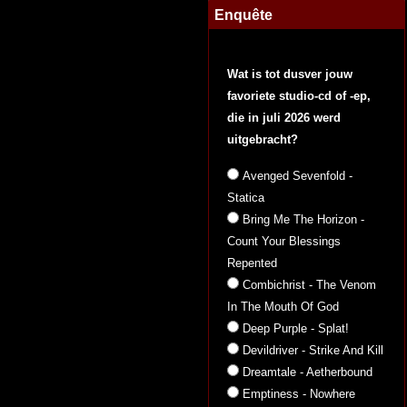
Enquête
Wat is tot dusver jouw
favoriete studio-cd of -ep,
die in juli 2026 werd
uitgebracht?
Avenged Sevenfold -
Statica
Bring Me The Horizon -
Count Your Blessings
Repented
Combichrist - The Venom
In The Mouth Of God
Deep Purple - Splat!
Devildriver - Strike And Kill
Dreamtale - Aetherbound
Emptiness - Nowhere