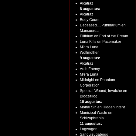
Alcatraz
8 augustus:
Alcatraz
Body Count
Deceased..., Putridarium en
Mancuerda
Elithium en End of the Dream
Luna Kills en Pacemaker
M'era Luna
Wolfmother
9 augustus:
Alcatraz
Arch Enemy
M'era Luna
Midnight en Phantom
Corporation
Spectral Wound, Invulche en
Blodzallog
10 augustus:
Mortal Sin en Hidden Intent
Municipal Waste en
Schizophrenia
11 augustus:
Lagwagon
Sanguisugabogg,