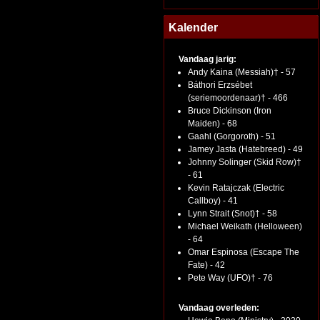
Kalender
Vandaag jarig:
Andy Kaina (Messiah)† - 57
Báthori Erzsébet
(seriemoordenaar)† - 466
Bruce Dickinson (Iron
Maiden) - 68
Gaahl (Gorgoroth) - 51
Jamey Jasta (Hatebreed) - 49
Johnny Solinger (Skid Row)†
- 61
Kevin Ratajczak (Electric
Callboy) - 41
Lynn Strait (Snot)† - 58
Michael Weikath (Helloween)
- 64
Omar Espinosa (Escape The
Fate) - 42
Pete Way (UFO)† - 76
Vandaag overleden: