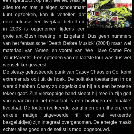
een speurtocht op het Internet, waar je
alles tot en met je eigen schoenmaat
kunt opzoeken, kan ik vertellen dat
deze release een liveplaat betreft die
in 2003 is opgenomen tijdens een
grote anti-Bush meeting in Engeland. Dus geen nummers
van het fantastische ‘Death Before Musick’ (2004) maar wel
materiaal van ‘Amen’ en vooral van ‘We Have Come For
Your Parents’. Een optreden van de laatste tour was dus wel
wenselijker geweest.
De sleazy gefrustreerde punk van Casey Chaos en Co. komt
extremer als ooit uit de hoek. De politieke toestanden in de
wereld hebben Casey zo opgefokt dat hij als een bezetene
tekeer gaat. Zijn vierkoppige band sleept hij mee in zijn golf
van waanzin en het resultaat is een bevlogen en ‘naakte’
liveplaat. De fouten (verkeerde zanglijnen en uithalen, een
enkele matige uitgevoerde riff en wat verkeerde
basgeluidjes) zijn integraal overgenomen. De energie maakt
echter alles goed en de setlist is mooi opgebouwd.