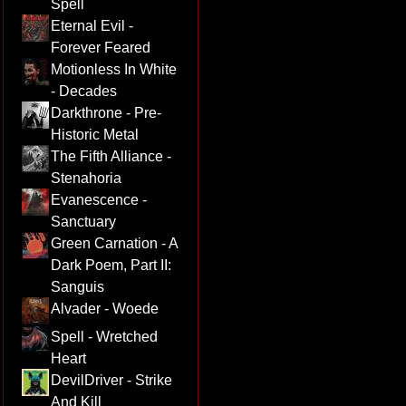
Spell
Eternal Evil -
Forever Feared
Motionless In White
- Decades
Darkthrone - Pre-
Historic Metal
The Fifth Alliance -
Stenahoria
Evanescence -
Sanctuary
Green Carnation - A
Dark Poem, Part II:
Sanguis
Alvader - Woede
Spell - Wretched
Heart
DevilDriver - Strike
And Kill