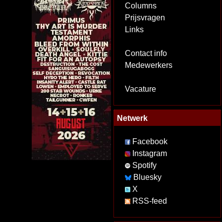
Columns
Prijsvragen
Links
Contact info
Medewerkers
Vacature
Netwerk
Facebook
Instagram
Spotify
Bluesky
X
RSS-feed