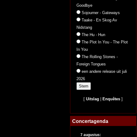
Goodbye
Sojourner - Gateways
Taake - En Skog Av
Nidstang
The Hu - Hun
The Plot In You - The Plot
In You
The Rolling Stones -
Foreign Tongues
een andere release uit juli
2026
[
Uitslag
|
Enquêtes
]
Concertagenda
7 augustus: