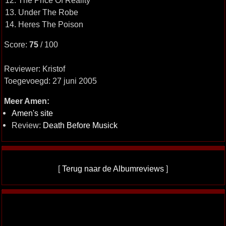
12. The Price Of Reality
13. Under The Robe
14. Heres The Poison
Score:
75
/ 100
Reviewer: Kristof
Toegevoegd: 27 juni 2005
Meer Amen:
Amen's site
Review:
Death Before Musick
[
Terug naar de Albumreviews
]