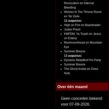
Revocation en Internal
Bleeding
Wolves In The Throne Room
en Ter Ziele
12 augustus:
High on Fire en Baardvader
Judas Priest
KMFDM, Ya Toyah en Jesus
on Extesy
Mushroomhead en Mountain
Eye
Summer Breeze
13 augustus:
Dynamo Metalfest Pre-Party
Summer Breeze
The Ghost Inside en Deez
Nuts
Over één maand
Geen concerten bekend
voor 07-09-2026.