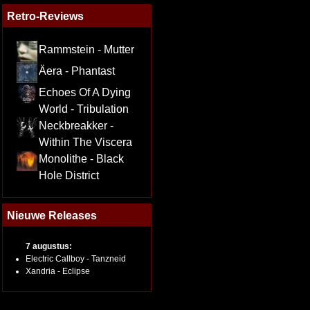
Retro-Reviews
Rammstein - Mutter
Äera - Phantast
Echoes Of A Dying
World - Tribulation
Neckbreakker -
Within The Viscera
Monolithe - Black
Hole District
Nieuwe Releases
7 augustus:
Electric Callboy - Tanzneid
Xandria - Eclipse