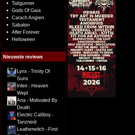
Tailgunner
Gods Of Gaia
Carach Angren
Sabaton
After Forever
Helloween
Nieuwste reviews
Lynx - Trinity Of
Suns
Inferi - Heaven
Wept
Ana - Motivated By
Death
Electric Callboy -
Tanzneid
Leatherwitch - First