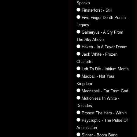
Speaks
Finsterforst - Still
Five Finger Death Punch -
Legacy
Galneryus - A Cry From
The Sky Above
Haken - In A Fever Dream
Jack White - Frozen
Charlotte
Left To Die - Initium Mortis
Madball - Not Your
Kingdom
Moonspell - Far From God
Motionless In White -
Decades
Protest The Hero - Within
Psycroptic - The Pulse Of
Annihilation
Sinner - Boom Bang