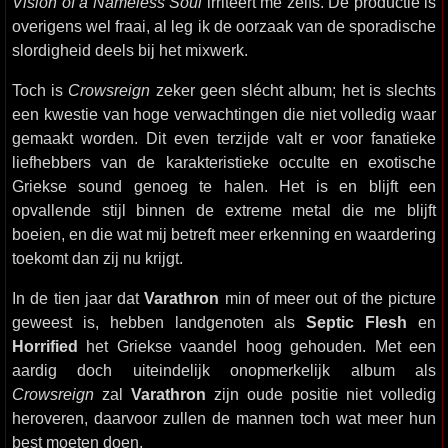
Vision of a Nameless Soul
irriteert me zelfs. De productie is
overigens wel fraai, al leg ik de oorzaak van de sporadische
slordigheid deels bij het mixwerk.
Toch is
Crowsreign
zeker geen slécht album; het is slechts
een kwestie van hoge verwachtingen die niet volledig waar
gemaakt worden. Dit even terzijde valt er voor fanatieke
liefhebbers van de karakteristieke occulte en exotische
Griekse sound genoeg te halen. Het is en blijft een
opvallende stijl binnen de extreme metal die me blijft
boeien, en die wat mij betreft meer erkenning en waardering
toekomt dan zij nu krijgt.
In de tien jaar dat
Varathron
min of meer out of the picture
geweest is, hebben landgenoten als
Septic Flesh
en
Horrified
het Griekse vaandel hoog gehouden. Met een
aardig doch uiteindelijk onopmerkelijk album als
Crowsreign
zal
Varathron
zijn oude positie niet volledig
heroveren, daarvoor zullen de mannen toch wat meer hun
best moeten doen.