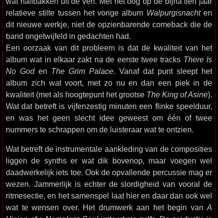
wat halfbakken uit de verf. Met het oog op de bijna tien jaar
relatieve stilte tussen het vorige album
Walpurgisnacht
en
dit nieuwe werkje, niet de opzienbarende comeback die de
band ongetwijfeld in gedachten had.
Een oorzaak van dit probleem is dat de kwaliteit van het
album wat in elkaar zakt na de eerste twee tracks
There Is
No God
en
The Grim Palace
. Vanaf dat punt sleept het
album zich wat voort, met zo nu en dan een piek in de
kwaliteit (met als hoogtepunt het grootse
The King of Asine
).
Wat dat betreft is vijfenzestig minuten een flinke speelduur,
en was het geen slecht idee geweest om één of twee
nummers te schrappen om de luisteraar wat te ontzien.
Wat betreft de instrumentale aankleding van de composities
liggen de synths er wat dik bovenop, maar voegen wel
daadwerkelijk iets toe. Ook de opvallende percussie mag er
wezen. Jammerlijk is echter de slordigheid van vooral de
ritmesectie, en het samenspel laat hier en daar dan ook wel
wat te wensen over. Het drumwerk aan het begin van
A