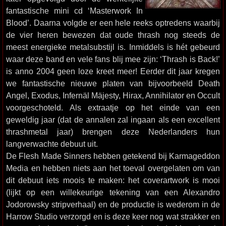
fantastische mini cd ‘Masterwork In
Blood’. Daarna volgde er een hele reeks optredens waarbij
de vier heren bewezen dat oude thrash nog steeds de
meest energieke metalsubstijl is. Inmiddels is hét gebeurd
waar deze band en vele fans blij mee zijn: ‘Thrash is Back!’
is anno 2004 geen loze kreet meer! Eerder dit jaar kregen
we fantastische nieuwe platen van bijvoorbeeld Death
Angel, Exodus, Infernäl Mäjesty, Hirax, Annihilator en Occult
voorgeschoteld. Als extraatje op het einde van een
geweldig jaar (dat de annalen zal ingaan als een excellent
thrashmetal jaar) brengen deze Nederlanders hun
langverwachte debuut uit.
De Flesh Made Sinners hebben getekend bij Karmageddon
Media en hebben niets aan het toeval overgelaten om van
dit debuut iets moois te maken: het coverartwork is mooi
(lijkt op een willekeurige tekening van een Alexandro
Jodorowsky stripverhaal) en de productie is wederom in de
Harrow Studio verzorgd en is deze keer nog wat strakker en