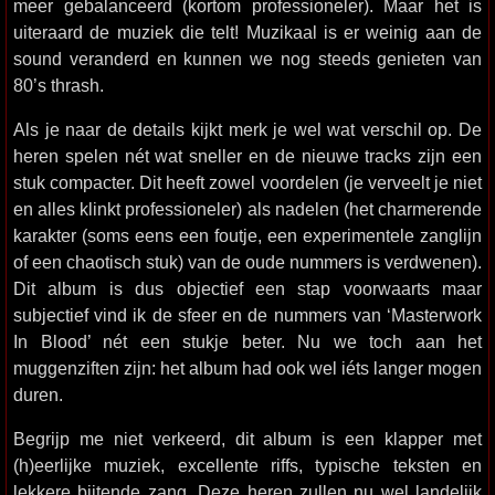
meer gebalanceerd (kortom professioneler). Maar het is
uiteraard de muziek die telt! Muzikaal is er weinig aan de
sound veranderd en kunnen we nog steeds genieten van
80’s thrash.
Als je naar de details kijkt merk je wel wat verschil op. De
heren spelen nét wat sneller en de nieuwe tracks zijn een
stuk compacter. Dit heeft zowel voordelen (je verveelt je niet
en alles klinkt professioneler) als nadelen (het charmerende
karakter (soms eens een foutje, een experimentele zanglijn
of een chaotisch stuk) van de oude nummers is verdwenen).
Dit album is dus objectief een stap voorwaarts maar
subjectief vind ik de sfeer en de nummers van ‘Masterwork
In Blood’ nét een stukje beter. Nu we toch aan het
muggenziften zijn: het album had ook wel iéts langer mogen
duren.
Begrijp me niet verkeerd, dit album is een klapper met
(h)eerlijke muziek, excellente riffs, typische teksten en
lekkere bijtende zang. Deze heren zullen nu wel landelijk