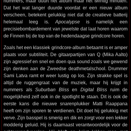
nummers, maar duurt het album maar net twintig minuten.
Dat het wat langer duurde voordat er een nieuw album
verscheen, betekent gelukkig niet dat de creatieve batterij
helemaal leeg is.
Apocalypse
is namelijk een
precisiebombardement van jewelste dat laat horen waarom
de Finnen bij de top van de hedendaagse grindcore horen.
Zoals het een klassiek grindcore-album betaamt is er amper
plaats voor subtiliteit. De gitaarpartijen van Q (Mika Aalto)
zijn agressief en snel en doen qua sound zoals we gewend
zijn denken aan de Zweedse deathmetalschool. Drummer
Sami Latva ramt er weer lustig op los. Zijn strakke spel is
altijd de ruggengraat van de muziek, maar hij krijgt in
nummers als
Suburban Bliss
en
Digital Bliss
ruim de
mogelijkheid zelf ook in de spotlight te staan. Dit is ook de
eerste kans die nieuwe snarenplukker Matti Raappana
heeft om zijn sporen te verdienen. Dit doet hij gelukkig met
verve. Zijn basspel is smerig en dik en zorgt voor een lekker
modderig geluid. Hij is daarnaast verantwoordelijk voor de