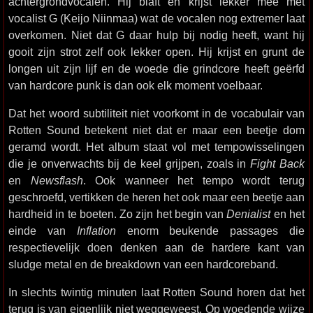
achtergrondvocalen. Hij blaft en krijst lekker mee met
vocalist G (Keijo Niinmaa) wat de vocalen nog extremer laat
overkomen. Niet dat G daar hulp bij nodig heeft, want hij
gooit zijn strot zelf ook lekker open. Hij krijst en grunt de
longen uit zijn lijf en de woede die grindcore heeft geërfd
van hardcore punk is dan ook elk moment voelbaar.
Dat het woord subtiliteit niet voorkomt in de vocabulair van
Rotten Sound betekent niet dat er maar een beetje dom
geramd wordt. Het album staat vol met tempowisselingen
die je onverwachts bij de keel grijpen, zoals in
Fight Back
en
Newsflash
. Ook wanneer het tempo wordt terug
geschroefd, vertikken de heren het ook maar een beetje aan
hardheid in te boeten. Zo zijn het begin van
Denialist
en het
einde van
Inflation
enorm beukende passages die
respectievelijk doen denken aan de hardere kant van
sludge metal en de breakdown van een hardcoreband.
In slechts twintig minuten laat Rotten Sound horen dat het
terug is van eigenlijk niet weggeweest. Op woedende wijze