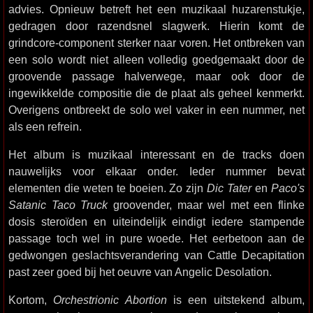
advies. Opnieuw betreft het een muzikaal huzarenstukje,
gedragen door razendsnel slagwerk. Hierin komt de
grindcore-component sterker naar voren. Het ontbreken van
een solo wordt niet alleen volledig goedgemaakt door de
groovende passage halverwege, maar ook door de
ingewikkelde compositie die de plaat als geheel kenmerkt.
Overigens ontbreekt de solo wel vaker in een nummer, net
als een refrein.
Het album is muzikaal interessant en de tracks doen
nauwelijks voor elkaar onder. Ieder nummer bevat
elementen die weten te boeien. Zo zijn
Dic Tater
en
Paco's
Satanic Taco Truck
groovender, maar wel met een flinke
dosis steroïden en uiteindelijk eindigt iedere stampende
passage toch wel in pure woede. Het eerbetoon aan de
gedwongen geslachtsverandering van Cattle Decapitation
past zeer goed bij het oeuvre van Angelic Desolation.
Kortom,
Orchestrionic Abortion
is een uitstekend album,