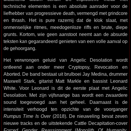
technische elementen is een absolute aanrader voor de
liefhebber van progressieve death, vermengd met grindcore
en thrash. Het is pure razernij dat de klok slaat, met
onmenselijke ritmes, meedogenloze riffs en brute, diepe
grunts. Kortom, wie geen aanstoot neemt aan de absurde
teksten kan gegarandeerd genieten van een volle aanval op
de gehoorgang.
Het verwrongen geluid van Angelic Desolation wordt
ontleend aan onder meer Cryptopsy, Revocation en
Aborted. De band bestaat uit brulboei Jay Medina, drummer
Maxwell Stark, gitarist Matt Markle en bassist Leonard
White. Voor Leonard is dit de eerste plaat met Angelic
Desolation. Met zijn vijfsnarige bas wordt een zwaardere
sound toegevoegd aan het geheel. Daarnaast is de
intensiteit verhoogd ten opzichte van de voorganger
Rumpus Time Is Over
(2018). De nieuweling bevat zeven
nieuwe tracks en de uitstekende Cattle Decapitation-cover
Forced Gender Reassignment
(
Monolith Of Humanity
,