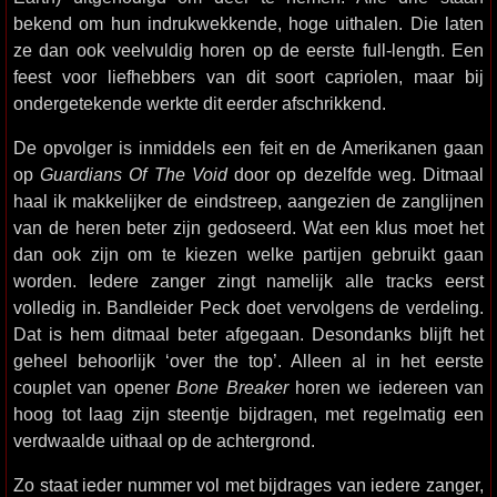
bekend om hun indrukwekkende, hoge uithalen. Die laten
ze dan ook veelvuldig horen op de eerste full-length. Een
feest voor liefhebbers van dit soort capriolen, maar bij
ondergetekende werkte dit eerder afschrikkend.
De opvolger is inmiddels een feit en de Amerikanen gaan
op
Guardians Of The Void
door op dezelfde weg. Ditmaal
haal ik makkelijker de eindstreep, aangezien de zanglijnen
van de heren beter zijn gedoseerd. Wat een klus moet het
dan ook zijn om te kiezen welke partijen gebruikt gaan
worden. Iedere zanger zingt namelijk alle tracks eerst
volledig in. Bandleider Peck doet vervolgens de verdeling.
Dat is hem ditmaal beter afgegaan. Desondanks blijft het
geheel behoorlijk ‘over the top’. Alleen al in het eerste
couplet van opener
Bone Breaker
horen we iedereen van
hoog tot laag zijn steentje bijdragen, met regelmatig een
verdwaalde uithaal op de achtergrond.
Zo staat ieder nummer vol met bijdrages van iedere zanger,