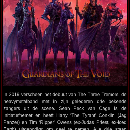
In 2019 verscheen het debuut van The Three Tremors, de
heavymetalband met in zijn gelederen drie bekende
zangers uit de scene. Sean Peck van Cage is de
initiatiefnemer en heeft Harry ‘The Tyrant’ Conklin (Jag
Panzer) en Tim ‘Ripper’ Owens (ex-Judas Priest, ex-Iced
Earth) uitgenodigd om deel te nemen. Alle drie staan