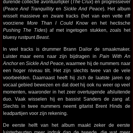
durende collectie avontuurlijker (
The Crux
) en progressiever
(
Peace And Tranquillity
en
Sickle And Peace
). Het album
wisselt massieve en zware tracks (het van een vette riff
voorziene
More Than I Could Know
en het hectische
Pushing The Tides
) af met ingetogen stukken, zoals het
bluesy rustpunt
Beast
.
In veel tracks is drummer Brann Dailor de smaakmaker.
Luister maar eens naar zijn bijdragen in
Pain With An
Anchor
en
Sickle And Peace
, waarmee hij de nummers naar
een hoger niveau tilt. Het zijn slechts twee van de vele
voorbeelden. Daarnaast heeft hij zich de laatste jaren op
vocaal gebied bewezen en dat doet hij ook nu weer op veel
momenten, waaronder in het zeer overtuigende afsluitende
duo. Vaak wisselen hij en bassist Sanders de zang af.
Slechts in twee nummers neemt gitarist Brent Hinds de
leadpartijen voor zijn rekening.
De eerste helft van het album maakt zeker de eerste
luisterbeurten meer indruk dan de tweede, die wat meer