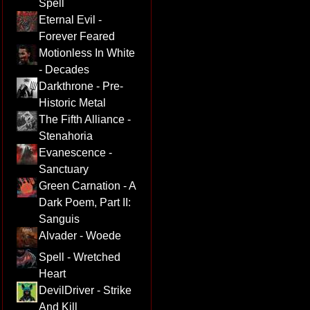
Spell
Eternal Evil -
Forever Feared
Motionless In White
- Decades
Darkthrone - Pre-
Historic Metal
The Fifth Alliance -
Stenahoria
Evanescence -
Sanctuary
Green Carnation - A
Dark Poem, Part II:
Sanguis
Alvader - Woede
Spell - Wretched
Heart
DevilDriver - Strike
And Kill