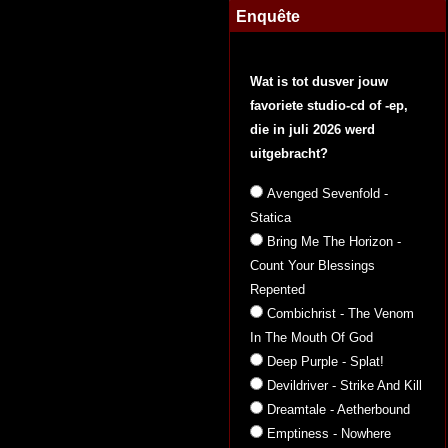
Enquête
Wat is tot dusver jouw
favoriete studio-cd of -ep,
die in juli 2026 werd
uitgebracht?
Avenged Sevenfold -
Statica
Bring Me The Horizon -
Count Your Blessings
Repented
Combichrist - The Venom
In The Mouth Of God
Deep Purple - Splat!
Devildriver - Strike And Kill
Dreamtale - Aetherbound
Emptiness - Nowhere