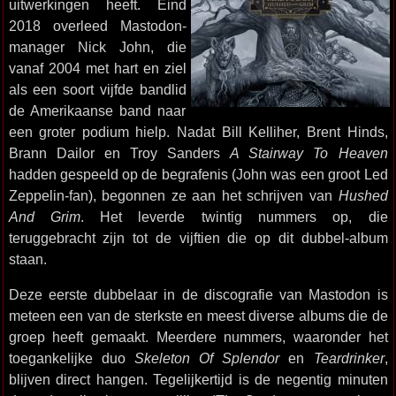
uitwerkingen heeft. Eind
2018 overleed Mastodon-
manager Nick John, die
vanaf 2004 met hart en ziel
als een soort vijfde bandlid
de Amerikaanse band naar
een groter podium hielp. Nadat Bill Kelliher, Brent Hinds,
Brann Dailor en Troy Sanders
A Stairway To Heaven
hadden gespeeld op de begrafenis (John was een groot Led
Zeppelin-fan), begonnen ze aan het schrijven van
Hushed
And Grim
. Het leverde twintig nummers op, die
teruggebracht zijn tot de vijftien die op dit dubbel-album
staan.
Deze eerste dubbelaar in de discografie van Mastodon is
meteen een van de sterkste en meest diverse albums die de
groep heeft gemaakt. Meerdere nummers, waaronder het
toegankelijke duo
Skeleton Of Splendor
en
Teardrinker
,
blijven direct hangen. Tegelijkertijd is de negentig minuten