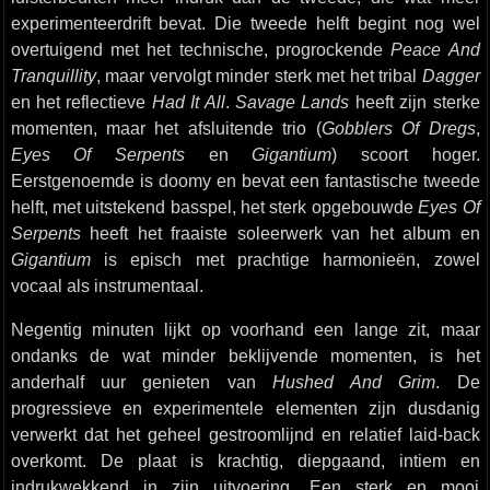
experimenteerdrift bevat. Die tweede helft begint nog wel
overtuigend met het technische, progrockende
Peace And
Tranquillity
, maar vervolgt minder sterk met het tribal
Dagger
en het reflectieve
Had It All
.
Savage Lands
heeft zijn sterke
momenten, maar het afsluitende trio (
Gobblers Of Dregs
,
Eyes Of Serpents
en
Gigantium
) scoort hoger.
Eerstgenoemde is doomy en bevat een fantastische tweede
helft, met uitstekend basspel, het sterk opgebouwde
Eyes Of
Serpents
heeft het fraaiste soleerwerk van het album en
Gigantium
is episch met prachtige harmonieën, zowel
vocaal als instrumentaal.
Negentig minuten lijkt op voorhand een lange zit, maar
ondanks de wat minder beklijvende momenten, is het
anderhalf uur genieten van
Hushed And Grim
. De
progressieve en experimentele elementen zijn dusdanig
verwerkt dat het geheel gestroomlijnd en relatief laid-back
overkomt. De plaat is krachtig, diepgaand, intiem en
indrukwekkend in zijn uitvoering. Een sterk en mooi