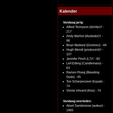
Kalender
Vandaag jarig:
Alfred Tennyson (dichter)† -
217
Andy Warhol (illustrator)† -
98
Brian Maillard (Dominici) - 48
Hugh Mendl (producent)† -
107
Jennifer Finch (L7)† - 60
Leif Edling (Candlemass) -
63
Ramon Ploeg (Bleeding
Gods) - 45
Ton Scherpenzeel (Kayak) -
74
Vinnie Vincent (Kiss) - 74
Vandaag overleden:
Aksel Sandemose (auteur) -
1965