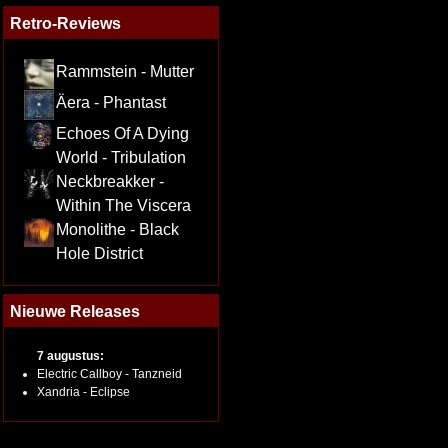
Retro-Reviews
Rammstein - Mutter
Äera - Phantast
Echoes Of A Dying
World - Tribulation
Neckbreakker -
Within The Viscera
Monolithe - Black
Hole District
Nieuwe Releases
7 augustus:
Electric Callboy - Tanzneid
Xandria - Eclipse