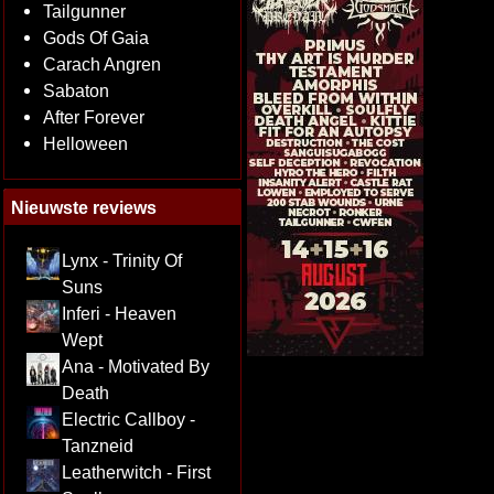
Tailgunner
Gods Of Gaia
Carach Angren
Sabaton
After Forever
Helloween
Nieuwste reviews
Lynx - Trinity Of
Suns
Inferi - Heaven
Wept
Ana - Motivated By
Death
Electric Callboy -
Tanzneid
Leatherwitch - First