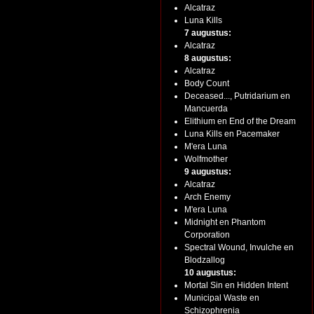
Alcatraz
Luna Kills
7 augustus:
Alcatraz
8 augustus:
Alcatraz
Body Count
Deceased..., Putridarium en
Mancuerda
Elithium en End of the Dream
Luna Kills en Pacemaker
M'era Luna
Wolfmother
9 augustus:
Alcatraz
Arch Enemy
M'era Luna
Midnight en Phantom
Corporation
Spectral Wound, Invulche en
Blodzallog
10 augustus:
Mortal Sin en Hidden Intent
Municipal Waste en
Schizophrenia