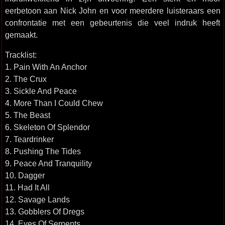
eerbetoon aan Nick John en voor meerdere luisteraars een
confrontatie met een gebeurtenis die veel indruk heeft
gemaakt.
Tracklist:
1. Pain With An Anchor
2. The Crux
3. Sickle And Peace
4. More Than I Could Chew
5. The Beast
6. Skeleton Of Splendor
7. Teardrinker
8. Pushing The Tides
9. Peace And Tranquility
10. Dagger
11. Had It All
12. Savage Lands
13. Gobblers Of Dregs
14. Eyes Of Serpents