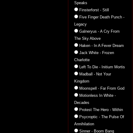
Speaks
Finsterforst - Still
Five Finger Death Punch -
Legacy
Galneryus - A Cry From
The Sky Above
Haken - In A Fever Dream
Jack White - Frozen
Charlotte
Left To Die - Initium Mortis
Madball - Not Your
Kingdom
Moonspell - Far From God
Motionless In White -
Decades
Protest The Hero - Within
Psycroptic - The Pulse Of
Annihilation
Sinner - Boom Bang