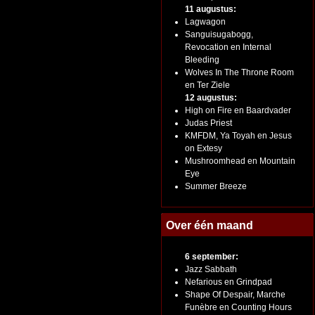
11 augustus:
Lagwagon
Sanguisugabogg,
Revocation en Internal
Bleeding
Wolves In The Throne Room
en Ter Ziele
12 augustus:
High on Fire en Baardvader
Judas Priest
KMFDM, Ya Toyah en Jesus
on Extesy
Mushroomhead en Mountain
Eye
Summer Breeze
Over één maand
6 september:
Jazz Sabbath
Nefarious en Grindpad
Shape Of Despair, Marche
Funèbre en Counting Hours