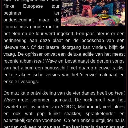
flinke Europese tour
beginnen ter
ondersteuning, maar de
coronacrisis gooide roet in
het eten en de tour werd ingekort. Een jaar later is er een
herinnering aan deze plaat en de boodschap van een
nieuwe tour. Of dat laatste doorgang kan vinden, blijft de
vraag. De opfrisser omvat een deluxe editie van het meest
recente album
Heat Wave
en bevat naast de dertien songs
van het album een bonusschijf met daarop nieuwe tracks,
enkele akoestische versies van het 'nieuwe' materiaal en
enkele livesongs.
De muzikale ontwikkeling van de vier dames heeft op
Heat
Wave
grote sprongen gemaakt. De rock-'n-roll van het
kwartet met invloeden van AC/DC, Motörhead, veel blues
en ook wat pop klinkt strakker, sprankelender en
aanstekelijker dan voorheen. Op een enkele uitglijder na is
het dan ook een prima plaat. Een jaar later is daar niets aan