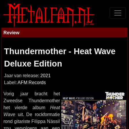
Review
Thundermother - Heat Wave
Deluxe Edition
Jaar van release:
2021
Label:
AFM Records
Vorig jaar bracht het
Zweedse Thundermother
het vierde album
Heat
Wave
uit. De rockformatie
rond gitariste Filippa Nässil
zou vervolgens aan een