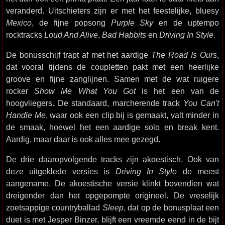
veranderd. Uitschieters zijn er met het feestelijke, bluesy
Mexico
, de fijne popsong
Purple Sky
en de uptempo
rocktracks
Loud And Alive
,
Bad Habbits
en
Driving In Style
.
De bonusschijf trapt af met het aardige
The Road Is Ours
,
dat vooral tijdens de coupletten pakt met een heerlijke
groove en fijne zanglijnen. Samen met de wat ruigere
rocker
Show Me What You Got
is het een van de
hoogvliegers. De standaard, marcherende track
You Can't
Handle Me
, waar ook een clip bij is gemaakt, valt minder in
de smaak, hoewel het een aardige solo en break kent.
Aardig, maar daar is ook alles mee gezegd.
De drie daaropvolgende tracks zijn akoestisch. Ook van
deze uitgeklede versies is
Driving In Style
de meest
aangename. De akoestische versie klinkt bovendien wat
dreigender dan het opgepompte origineel. De vreselijk
zoetsappige countryballad
Sleep
, dat op de bonusplaat een
duet is met Jesper Binzer, blijft een vreemde eend in de bijt