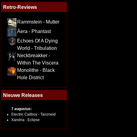
Retro-Reviews
Rammstein - Mutter
Äera - Phantast
Echoes Of A Dying
World - Tribulation
Neckbreakker -
Within The Viscera
Monolithe - Black
Hole District
Nieuwe Releases
7 augustus:
Electric Callboy - Tanzneid
Xandria - Eclipse