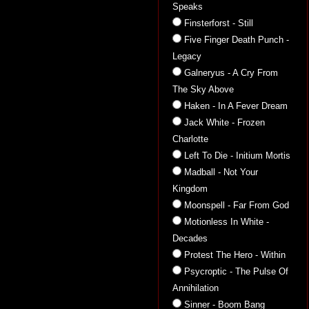
Speaks
Finsterforst - Still
Five Finger Death Punch -
Legacy
Galneryus - A Cry From
The Sky Above
Haken - In A Fever Dream
Jack White - Frozen
Charlotte
Left To Die - Initium Mortis
Madball - Not Your
Kingdom
Moonspell - Far From God
Motionless In White -
Decades
Protest The Hero - Within
Psycroptic - The Pulse Of
Annihilation
Sinner - Boom Bang