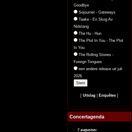
Goodbye
Sojourner - Gateways
Taake - En Skog Av
Nidstang
The Hu - Hun
The Plot In You - The Plot
In You
The Rolling Stones -
Foreign Tongues
een andere release uit juli
2026
[
Uitslag
|
Enquêtes
]
Concertagenda
7 augustus: