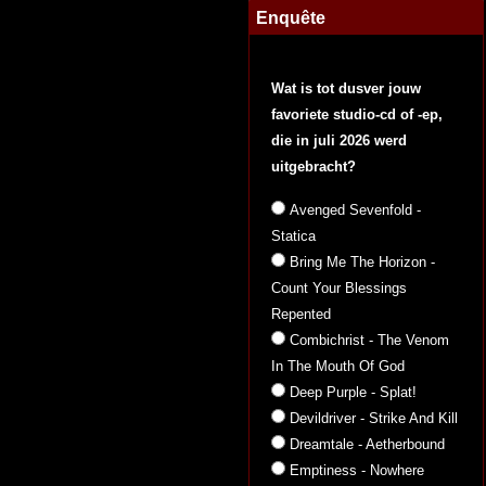
Enquête
Wat is tot dusver jouw
favoriete studio-cd of -ep,
die in juli 2026 werd
uitgebracht?
Avenged Sevenfold -
Statica
Bring Me The Horizon -
Count Your Blessings
Repented
Combichrist - The Venom
In The Mouth Of God
Deep Purple - Splat!
Devildriver - Strike And Kill
Dreamtale - Aetherbound
Emptiness - Nowhere