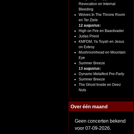
Revocation en Internal
Bleeding
Wolves In The Throne Room
en Ter Ziele
12 augustus:
High on Fire en Baardvader
Judas Priest
KMFDM, Ya Toyah en Jesus
on Extesy
Mushroomhead en Mountain
Eye
Summer Breeze
13 augustus:
Dynamo Metalfest Pre-Party
Summer Breeze
The Ghost Inside en Deez
Nuts
Over één maand
Geen concerten bekend
voor 07-09-2026.