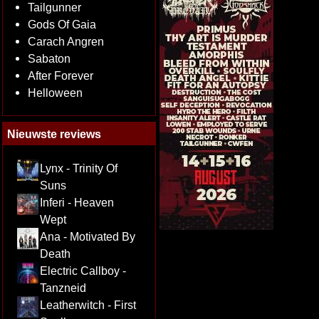
Tailgunner
Gods Of Gaia
Carach Angren
Sabaton
After Forever
Helloween
Nieuwste reviews
Lynx - Trinity Of
Suns
Inferi - Heaven
Wept
Ana - Motivated By
Death
Electric Callboy -
Tanzneid
Leatherwitch - First