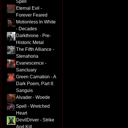
Spell
Eternal Evil -
Forever Feared
Motionless In White
- Decades
Darkthrone - Pre-
Historic Metal
The Fifth Alliance -
Stenahoria
Evanescence -
Sanctuary
Green Carnation - A
Dark Poem, Part II:
Sanguis
Alvader - Woede
Spell - Wretched
Heart
DevilDriver - Strike
And Kill