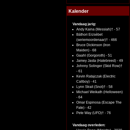
Kalender
Vandaag jarig:
Andy Kaina (Messiah)† - 57
Báthori Erzsébet
(seriemoordenaar)† - 466
Bruce Dickinson (Iron
Maiden) - 68
Gaahl (Gorgoroth) - 51
Jamey Jasta (Hatebreed) - 49
Johnny Solinger (Skid Row)†
- 61
Kevin Ratajczak (Electric
Callboy) - 41
Lynn Strait (Snot)† - 58
Michael Weikath (Helloween)
- 64
Omar Espinosa (Escape The
Fate) - 42
Pete Way (UFO)† - 76
Vandaag overleden: