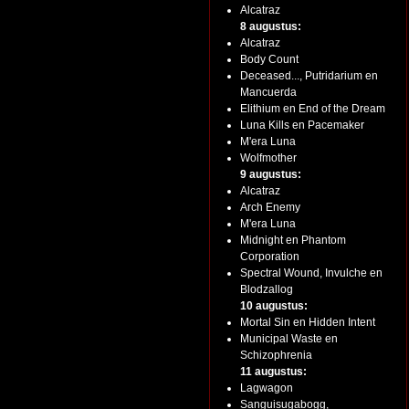
Alcatraz
8 augustus:
Alcatraz
Body Count
Deceased..., Putridarium en
Mancuerda
Elithium en End of the Dream
Luna Kills en Pacemaker
M'era Luna
Wolfmother
9 augustus:
Alcatraz
Arch Enemy
M'era Luna
Midnight en Phantom
Corporation
Spectral Wound, Invulche en
Blodzallog
10 augustus:
Mortal Sin en Hidden Intent
Municipal Waste en
Schizophrenia
11 augustus:
Lagwagon
Sanguisugabogg,