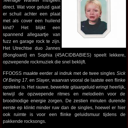
Teenage Wanker
intrigeert
direct. Wat voor geluid gaat
er schuil achter een plaat
met als cover een huilend
kind? Het blijkt een
spannend allegaartje van
fuzz en garage rock te zijn.
Het Utrechtse duo Jannes
(Bongloard) en Sophia (45ACIDBABIES) speelt lekkere,
opzwepende rockmuziek die snel beklijft.
FFOOSS maakte eerder al indruk met de twee singles
Sick
Of Being 17.
en
Slayer
, waarvan vooral de laatste een flinke
opsteker is. Het rauwe, bewerkte gitaargeluid wringt heerlijk,
terwijl de opzwepende ritmes en melodieën voor de
broodnodige energie zorgen. De zestien minuten durende
eerste ep klinkt minder ruw dan de singles, hoewel er hier
ook ruimte is voor een flinke geluidsmuur tijdens de
pakkende rocksongs.