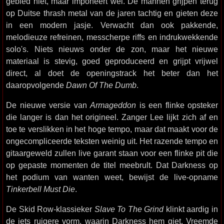
gebied niet, maar imponeert wel. De mannen grijpen terug
op Duitse thrash metal van de jaren tachtig en gieten deze
in een modern jasje. Verwacht dan ook pakkende,
melodieuze refreinen, messcherpe riffs en indrukwekkende
solo's. Niets nieuws onder de zon, maar het nieuwe
materiaal is stevig, goed geproduceerd en grijpt vrijwel
direct, al doet de openingstrack het beter dan het
daaropvolgende
Dawn Of The Dumb
.
De nieuwe versie van
Armageddon
is een flinke opsteker
die langer is dan het origineel. Zanger Lee lijkt zich af en
toe te verslikken in het hoge tempo, maar dat maakt voor de
ongecompliceerde teksten weinig uit. Het razende tempo en
gitaargeweld zullen live garant staan voor een flinke pit die
op gepaste momenten de titel meebrult. Dat Darkness op
het podium van wanten weet, bewijst de live-opname
Tinkerbell Must Die
.
De Skid Row-klassieker
Slave To The Grind
klinkt aardig in
de iets ruigere vorm, waarin Darkness hem giet. Vreemde