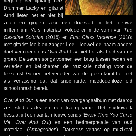
negentig een tijdlang mee.
Drummer Lacky en gitarist
Arnd lieten het er niet bij
zitten en gingen voor een doorstart in het nieuwe
millennium. Vers materiaal volgde er in de vorm van
The
Gasoline Solution
(2016) en
First Class Violence
(2018)
met gitarist Meik en zanger Lee. Hoewel de naam anders
doet vermoeden, is
Over And Out
niet het afscheid van de
groep. De zeven songs vormen een brug tussen heden en
verleden en belichamen de muzikale richting voor de
toekomst. Gezien het verleden van de groep komt het niet
als verrassing dat dat snoeiharde, meedogenloze old
school thrash betreft.
Over And Out
is een soort van overgangsalbum met daarop
zes studiotracks en een live-opname. Het studiowerk
bestaat uit een aantal nieuwe songs (
Every Time You Curse
Me
,
Over And Out
) en een herinterpretatie van oud
materiaal (
Armageddon
). Darkness verrast op muzikaal