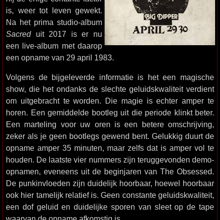
is, weer tot leven gewekt.
Na het prima studio-album
Sacred
uit 2017 is er nu
een live-album met daarop
een opname van 29 april 1983.
Volgens de bijgeleverde informatie is het een magische
show, die het ondanks de slechte geluidskwaliteit verdient
om uitgebracht te worden. Die magie is echter amper te
horen. Een gemiddelde bootleg uit die periode klinkt beter.
Een marteling voor uw oren is een betere omschrijving,
zeker als je geen bootlegs gewend bent. Gelukkig duurt de
opname amper 35 minuten, maar zelfs dat is amper vol te
houden. De laatste vier nummers zijn teruggevonden demo-
opnamen, eveneens uit de beginjaren van The Obsessed.
De punkinvloeden zijn duidelijk hoorbaar, hoewel hoorbaar
ook hier tamelijk relatief is. Geen constante geluidskwaliteit,
een dof geluid en duidelijke sporen van sleet op de tape
waarvan de opname afkomstig is.