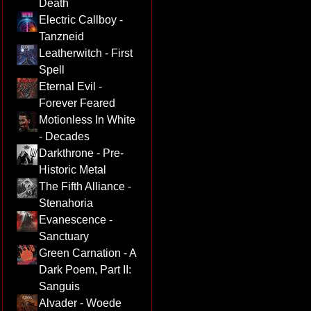
Death
Electric Callboy -
Tanzneid
Leatherwitch - First
Spell
Eternal Evil -
Forever Feared
Motionless In White
- Decades
Darkthrone - Pre-
Historic Metal
The Fifth Alliance -
Stenahoria
Evanescence -
Sanctuary
Green Carnation - A
Dark Poem, Part II:
Sanguis
Alvader - Woede