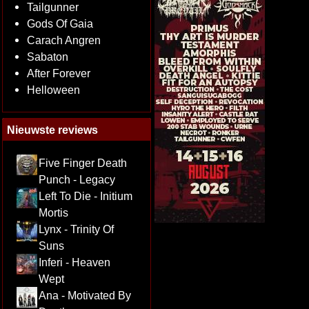
Tailgunner
Gods Of Gaia
Carach Angren
Sabaton
After Forever
Helloween
Nieuwste reviews
Five Finger Death
Punch - Legacy
Left To Die - Initium
Mortis
Lynx - Trinity Of
Suns
Inferi - Heaven
Wept
Ana - Motivated By