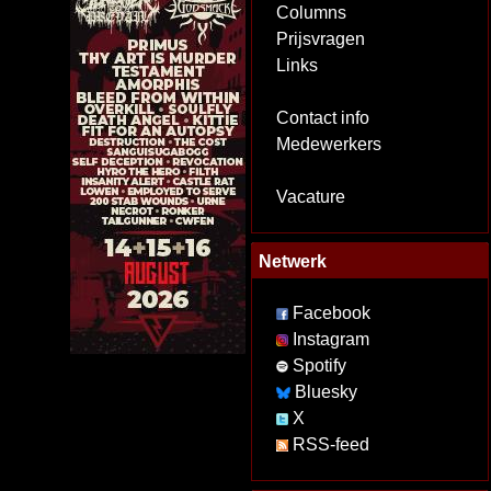
Columns
Prijsvragen
Links
Contact info
Medewerkers
Vacature
Netwerk
Facebook
Instagram
Spotify
Bluesky
X
RSS-feed