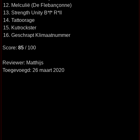
12. Melculië (De Flebançonne)
13. Strength Unity B*f* R*ll
14. Tattoorage
15. Kutrockster
16. Geschrapt Klimaatnummer
Score:
85
/ 100
Reviewer: Matthijs
Toegevoegd: 26 maart 2020