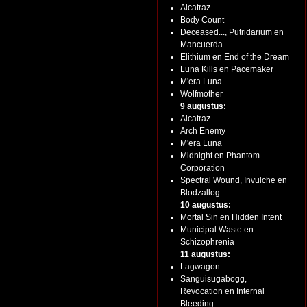
Alcatraz
Body Count
Deceased..., Putridarium en
Mancuerda
Elithium en End of the Dream
Luna Kills en Pacemaker
M'era Luna
Wolfmother
9 augustus:
Alcatraz
Arch Enemy
M'era Luna
Midnight en Phantom
Corporation
Spectral Wound, Invulche en
Blodzallog
10 augustus:
Mortal Sin en Hidden Intent
Municipal Waste en
Schizophrenia
11 augustus:
Lagwagon
Sanguisugabogg,
Revocation en Internal
Bleeding