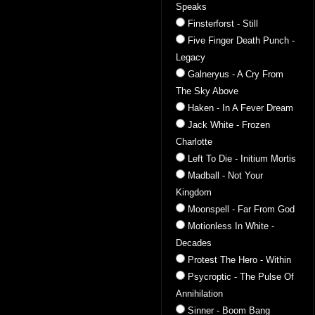
Speaks
Finsterforst - Still
Five Finger Death Punch -
Legacy
Galneryus - A Cry From
The Sky Above
Haken - In A Fever Dream
Jack White - Frozen
Charlotte
Left To Die - Initium Mortis
Madball - Not Your
Kingdom
Moonspell - Far From God
Motionless In White -
Decades
Protest The Hero - Within
Psycroptic - The Pulse Of
Annihilation
Sinner - Boom Bang