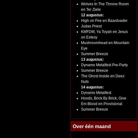
Wolves In The Throne Room
en Ter Ziele
12 augustus:
High on Fire en Baardvader
Judas Priest
KMFDM, Ya Toyah en Jesus
on Extesy
Mushroomhead en Mountain
Eye
Summer Breeze
13 augustus:
Dynamo Metalfest Pre-Party
Summer Breeze
The Ghost Inside en Deez
Nuts
14 augustus:
Dynamo Metalfest
Hoods, Brick By Brick, Give
Em Blood en Provisional
Summer Breeze
Over één maand