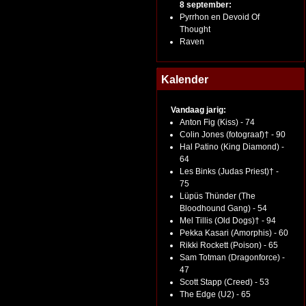
8 september:
Pyrrhon en Devoid Of
Thought
Raven
Kalender
Vandaag jarig:
Anton Fig (Kiss) - 74
Colin Jones (fotograaf)† - 90
Hal Patino (King Diamond) -
64
Les Binks (Judas Priest)† -
75
Lüpüs Thünder (The
Bloodhound Gang) - 54
Mel Tillis (Old Dogs)† - 94
Pekka Kasari (Amorphis) - 60
Rikki Rockett (Poison) - 65
Sam Totman (Dragonforce) -
47
Scott Stapp (Creed) - 53
The Edge (U2) - 65