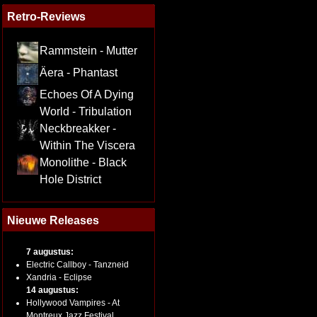
Retro-Reviews
Rammstein - Mutter
Äera - Phantast
Echoes Of A Dying
World - Tribulation
Neckbreakker -
Within The Viscera
Monolithe - Black
Hole District
Nieuwe Releases
7 augustus:
Electric Callboy - Tanzneid
Xandria - Eclipse
14 augustus:
Hollywood Vampires - At
Montreux Jazz Festival