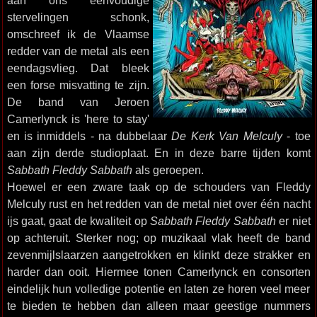
aan ons eenvoudige
stervelingen schonk,
omschreef ik de Vlaamse
redder van de metal als een
eendagsvlieg. Dat bleek
een forse misvatting te zijn.
De band van Jeroen
Camerlynck is 'here to stay'
en is inmiddels - na dubbelaar
De Kerk Van Melculy
- toe
aan zijn derde studioplaat. En in deze barre tijden komt
Sabbath Fleddy Sabbath
als geroepen.
Hoewel er een zware taak op de schouders van Fleddy
Melculy rust en het redden van de metal niet over één nacht
ijs gaat, gaat de kwaliteit op
Sabbath Fleddy Sabbath
er niet
op achteruit. Sterker nog; op muzikaal vlak heeft de band
zevenmijlslaarzen aangetrokken en klinkt deze strakker en
harder dan ooit. Hiermee tonen Camerlynck en consorten
eindelijk hun volledige potentie en laten ze horen veel meer
te bieden te hebben dan alleen maar geestige nummers