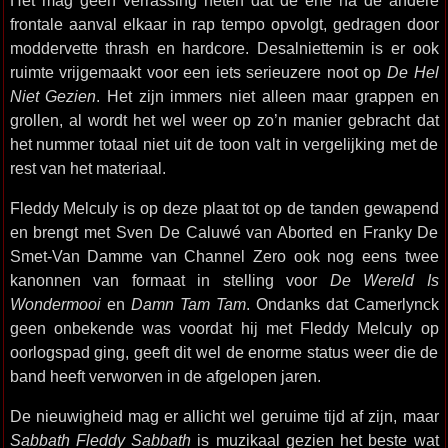
Het mag geen verrassing heten dat de ene na de andere
frontale aanval elkaar in rap tempo opvolgt, gedragen door
moddervette thrash en hardcore. Desalniettemin is er ook
ruimte vrijgemaakt voor een iets serieuzere noot op
De Hel
Niet Gezien
. Het zijn immers niet alleen maar grappen en
grollen, al wordt het wel weer op zo’n manier gebracht dat
het nummer totaal niet uit de toon valt in vergelijking met de
rest van het materiaal.
Fleddy Melculy is op deze plaat tot op de tanden gewapend
en brengt met Sven De Caluwé van Aborted en Franky De
Smet-Van Damme van Channel Zero ook nog eens twee
kanonnen van formaat in stelling voor
De Wereld Is
Wondermooi
en
Damn Tam Tam
. Ondanks dat Camerlynck
geen onbekende was voordat hij met Fleddy Melculy op
oorlogspad ging, geeft dit wel de enorme status weer die de
band heeft verworven in de afgelopen jaren.
De nieuwigheid mag er allicht wel geruime tijd af zijn, maar
Sabbath Fleddy Sabbath
is muzikaal gezien het beste wat