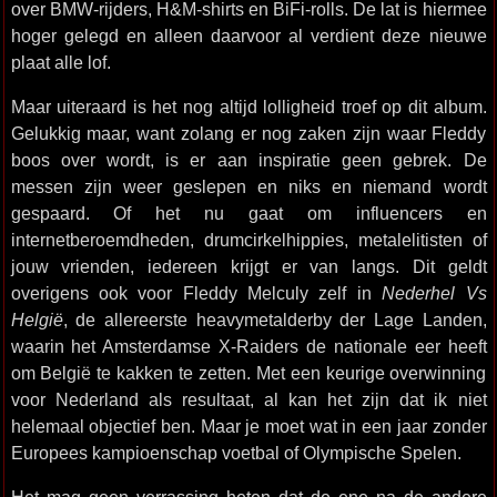
over BMW-rijders, H&M-shirts en BiFi-rolls. De lat is hiermee
hoger gelegd en alleen daarvoor al verdient deze nieuwe
plaat alle lof.
Maar uiteraard is het nog altijd lolligheid troef op dit album.
Gelukkig maar, want zolang er nog zaken zijn waar Fleddy
boos over wordt, is er aan inspiratie geen gebrek. De
messen zijn weer geslepen en niks en niemand wordt
gespaard. Of het nu gaat om influencers en
internetberoemdheden, drumcirkelhippies, metalelitisten of
jouw vrienden, iedereen krijgt er van langs. Dit geldt
overigens ook voor Fleddy Melculy zelf in
Nederhel Vs
Helgië
, de allereerste heavymetalderby der Lage Landen,
waarin het Amsterdamse X-Raiders de nationale eer heeft
om België te kakken te zetten. Met een keurige overwinning
voor Nederland als resultaat, al kan het zijn dat ik niet
helemaal objectief ben. Maar je moet wat in een jaar zonder
Europees kampioenschap voetbal of Olympische Spelen.