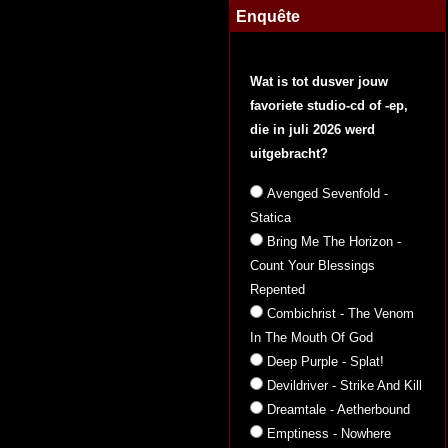
Enquête
Wat is tot dusver jouw
favoriete studio-cd of -ep,
die in juli 2026 werd
uitgebracht?
Avenged Sevenfold -
Statica
Bring Me The Horizon -
Count Your Blessings
Repented
Combichrist - The Venom
In The Mouth Of God
Deep Purple - Splat!
Devildriver - Strike And Kill
Dreamtale - Aetherbound
Emptiness - Nowhere