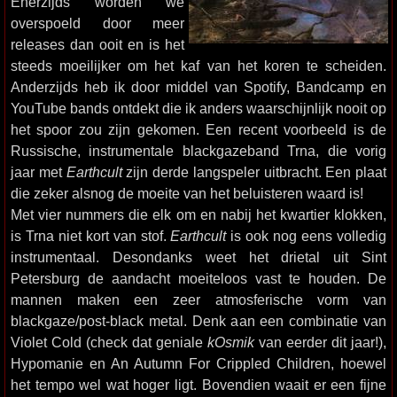
Enerzijds worden we
overspoeld door meer
releases dan ooit en is het
steeds moeilijker om het kaf van het koren te scheiden.
Anderzijds heb ik door middel van Spotify, Bandcamp en
YouTube bands ontdekt die ik anders waarschijnlijk nooit op
het spoor zou zijn gekomen. Een recent voorbeeld is de
Russische, instrumentale blackgazeband Trna, die vorig
jaar met
Earthcult
zijn derde langspeler uitbracht. Een plaat
die zeker alsnog de moeite van het beluisteren waard is!
Met vier nummers die elk om en nabij het kwartier klokken,
is Trna niet kort van stof.
Earthcult
is ook nog eens volledig
instrumentaal. Desondanks weet het drietal uit Sint
Petersburg de aandacht moeiteloos vast te houden. De
mannen maken een zeer atmosferische vorm van
blackgaze/post-black metal. Denk aan een combinatie van
Violet Cold (check dat geniale
kOsmik
van eerder dit jaar!),
Hypomanie en An Autumn For Crippled Children, hoewel
het tempo wel wat hoger ligt. Bovendien waait er een fijne