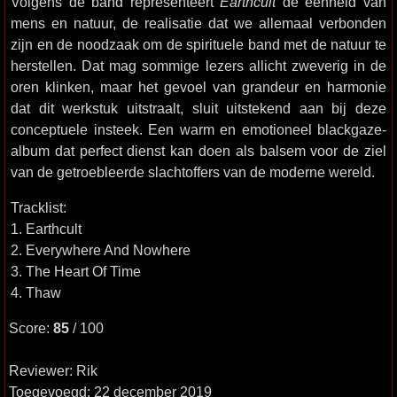
Volgens de band representeert
Earthcult
de eenheid van
mens en natuur, de realisatie dat we allemaal verbonden
zijn en de noodzaak om de spirituele band met de natuur te
herstellen. Dat mag sommige lezers allicht zweverig in de
oren klinken, maar het gevoel van grandeur en harmonie
dat dit werkstuk uitstraalt, sluit uitstekend aan bij deze
conceptuele insteek. Een warm en emotioneel blackgaze-
album dat perfect dienst kan doen als balsem voor de ziel
van de getroebleerde slachtoffers van de moderne wereld.
Tracklist:
1. Earthcult
2. Everywhere And Nowhere
3. The Heart Of Time
4. Thaw
Score:
85
/ 100
Reviewer: Rik
Toegevoegd: 22 december 2019