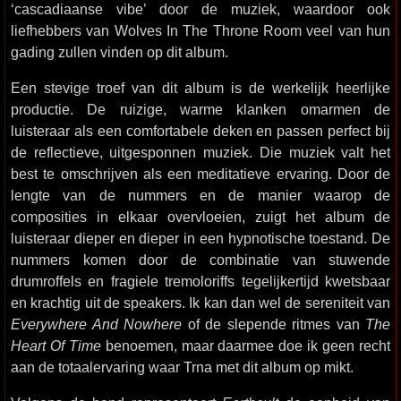
‘cascadiaanse vibe’ door de muziek, waardoor ook
liefhebbers van Wolves In The Throne Room veel van hun
gading zullen vinden op dit album.
Een stevige troef van dit album is de werkelijk heerlijke
productie. De ruizige, warme klanken omarmen de
luisteraar als een comfortabele deken en passen perfect bij
de reflectieve, uitgesponnen muziek. Die muziek valt het
best te omschrijven als een meditatieve ervaring. Door de
lengte van de nummers en de manier waarop de
composities in elkaar overvloeien, zuigt het album de
luisteraar dieper en dieper in een hypnotische toestand. De
nummers komen door de combinatie van stuwende
drumroffels en fragiele tremoloriffs tegelijkertijd kwetsbaar
en krachtig uit de speakers. Ik kan dan wel de sereniteit van
Everywhere And Nowhere
of de slepende ritmes van
The
Heart Of Time
benoemen, maar daarmee doe ik geen recht
aan de totaalervaring waar Trna met dit album op mikt.