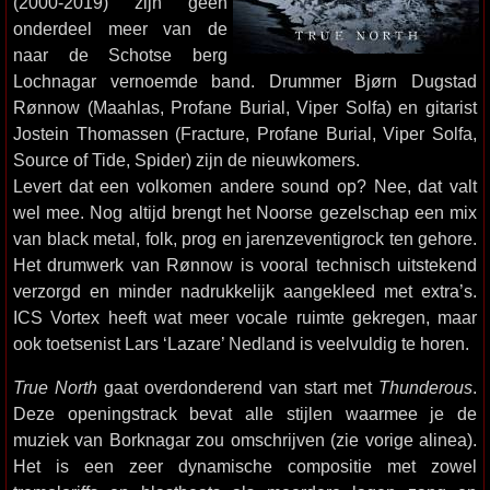
(2000-2019) zijn geen
onderdeel meer van de
naar de Schotse berg
Lochnagar vernoemde band. Drummer Bjørn Dugstad
Rønnow (Maahlas, Profane Burial, Viper Solfa) en gitarist
Jostein Thomassen (Fracture, Profane Burial, Viper Solfa,
Source of Tide, Spider) zijn de nieuwkomers.
Levert dat een volkomen andere sound op? Nee, dat valt
wel mee. Nog altijd brengt het Noorse gezelschap een mix
van black metal, folk, prog en jarenzeventigrock ten gehore.
Het drumwerk van Rønnow is vooral technisch uitstekend
verzorgd en minder nadrukkelijk aangekleed met extra’s.
ICS Vortex heeft wat meer vocale ruimte gekregen, maar
ook toetsenist Lars ‘Lazare’ Nedland is veelvuldig te horen.
True North
gaat overdonderend van start met
Thunderous
.
Deze openingstrack bevat alle stijlen waarmee je de
muziek van Borknagar zou omschrijven (zie vorige alinea).
Het is een zeer dynamische compositie met zowel