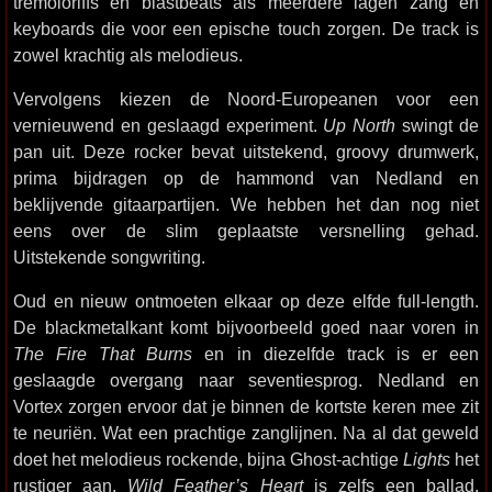
tremoloriffs en blastbeats als meerdere lagen zang en
keyboards die voor een epische touch zorgen. De track is
zowel krachtig als melodieus.
Vervolgens kiezen de Noord-Europeanen voor een
vernieuwend en geslaagd experiment.
Up North
swingt de
pan uit. Deze rocker bevat uitstekend, groovy drumwerk,
prima bijdragen op de hammond van Nedland en
beklijvende gitaarpartijen. We hebben het dan nog niet
eens over de slim geplaatste versnelling gehad.
Uitstekende songwriting.
Oud en nieuw ontmoeten elkaar op deze elfde full-length.
De blackmetalkant komt bijvoorbeeld goed naar voren in
The Fire That Burns
en in diezelfde track is er een
geslaagde overgang naar seventiesprog. Nedland en
Vortex zorgen ervoor dat je binnen de kortste keren mee zit
te neuriën. Wat een prachtige zanglijnen. Na al dat geweld
doet het melodieus rockende, bijna Ghost-achtige
Lights
het
rustiger aan.
Wild Feather’s Heart
is zelfs een ballad,