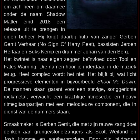
om zich heen om daarmee
onder de naam Shadow
Matter eind 2018 een
release uit te brengen in
eigen beheer. Hij krijgt daarbij hulp van zanger Gerben
Gerrit Verhaar (No Sign Of Harry Peat), bassisten Jeroen
Herlaar en Buks Kemp en drummer Johan van den Berg.
Het kwintet is naar eigen zeggen beïnvloed door Tool en
Fates Warning. Die namen hoor je inderdaad in de muziek
terug. Heel complex wordt het niet. Het blijft bij wat licht
progressieve elementen in bijvoorbeeld
Shoot Me Down
.
De mannen staan garant voor een stevige, songgerichte
rock/metal; verwacht een krachtige ritmesectie en heavy
ritmegitaarpartijen met een melodieuze component, die in
dienst van de nummers staan.
Smaakmaker is Gerben Gerrit, die met zijn rauwe zang doet
denken aan grunge/stonerzangers als Scott Weiland en
Josh Homme en southernrockers. Door zijn bijdragen