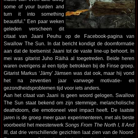
some of your burden and
turn it into something
beautiful.” Een paar weken
geleden verscheen dit
citaat van Jaani Peuhu op de Facebook-pagina van
Swallow The Sun. In dat bericht kondigt de doomformatie
aan dat de toetsenist Jaani tot de vaste line-up behoort. In
mei was gitarist Juho Räihä al toegetreden. Beide heren
waren overigens al een tijdje betrokken bij de Finse groep.
Gitarist Markus ‘Jämy’ Jämsen was dat ook, maar hij vond
het na zeventien jaar vanwege motivatie- en
gezondheidsproblemen tijd voor iets anders.
Aan het citaat van Jaani is geen woord gelogen. Swallow
The Sun staat bekend om zijn stemmige, melancholische
deathdoom, die emotioneel veel impact heeft. De laatste
jaren is de groep meer gaan experimenteren, met als beste
voorbeeld het meesterwerk
Songs From The North I, II And
III
, dat drie verschillende gezichten laat zien van de Noord-