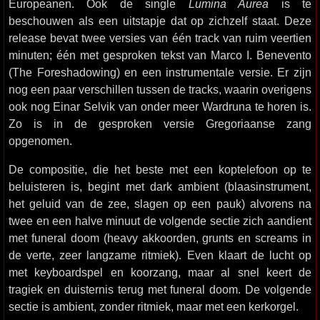
Europeanen. Ook de single
Lumina Aurea
is te
beschouwen als een uitstapje dat op zichzelf staat. Deze
release bevat twee versies van één track van ruim veertien
minuten; één met gesproken tekst van Marco I. Benevento
(The Foreshadowing) en een instrumentale versie. Er zijn
nog een paar verschillen tussen de tracks, waarin overigens
ook nog Einar Selvik van onder meer Wardruna te horen is.
Zo is in de gesproken versie Gregoriaanse zang
opgenomen.
De compositie, die het beste met een koptelefoon op te
beluisteren is, begint met dark ambient (blaasinstrument,
het geluid van de zee, slagen op een pauk) alvorens na
twee en een halve minuut de volgende sectie zich aandient
met funeral doom (heavy akkoorden, grunts en screams in
de verte, zeer langzame ritmiek). Even klaart de lucht op
met keyboardspel en koorzang, maar al snel keert de
tragiek en duisternis terug met funeral doom. De volgende
sectie is ambient, zonder ritmiek, maar met een kerkorgel.