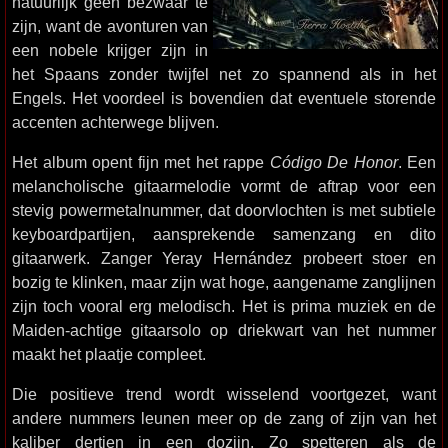
natuurlijk geen bezwaar te
zijn, want de avonturen van
een nobele krijger zijn in
het Spaans zonder twijfel net zo spannend als in het
Engels. Het voordeel is bovendien dat eventuele storende
accenten achterwege blijven.
Het album opent fijn met het rappe
Código De Honor
. Een
melancholische gitaarmelodie vormt de aftrap voor een
stevig powermetalnummer, dat doorvlochten is met subtiele
keyboardpartijen, aansprekende samenzang en dito
gitaarwerk. Zanger Yeray Hernández probeert stoer en
bozig te klinken, maar zijn wat hoge, aangename zanglijnen
zijn toch vooral erg melodisch. Het is prima muziek en de
Maiden-achtige gitaarsolo op driekwart van het nummer
maakt het plaatje compleet.
Die positieve trend wordt wisselend voortgezet, want
andere nummers leunen meer op de zang of zijn van het
kaliber dertien in een dozijn. Zo spetteren als de