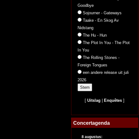
Goodbye
Sojourner - Gateways
Taake - En Skog Av
Nidstang
The Hu - Hun
The Plot In You - The Plot
In You
The Rolling Stones -
Foreign Tongues
een andere release uit juli
2026
[
Uitslag
|
Enquêtes
]
Concertagenda
8 augustus: