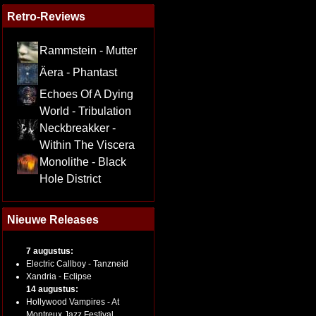
Retro-Reviews
Rammstein - Mutter
Äera - Phantast
Echoes Of A Dying
World - Tribulation
Neckbreakker -
Within The Viscera
Monolithe - Black
Hole District
Nieuwe Releases
7 augustus:
Electric Callboy - Tanzneid
Xandria - Eclipse
14 augustus:
Hollywood Vampires - At
Montreux Jazz Festival