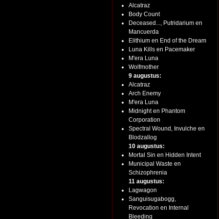
Alcatraz
Body Count
Deceased..., Putridarium en
Mancuerda
Elithium en End of the Dream
Luna Kills en Pacemaker
M'era Luna
Wolfmother
9 augustus:
Alcatraz
Arch Enemy
M'era Luna
Midnight en Phantom
Corporation
Spectral Wound, Invulche en
Blodzallog
10 augustus:
Mortal Sin en Hidden Intent
Municipal Waste en
Schizophrenia
11 augustus:
Lagwagon
Sanguisugabogg,
Revocation en Internal
Bleeding