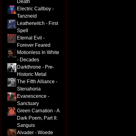
Death
Electric Callboy -
Tanzneid
Leatherwitch - First
Spell
Eternal Evil -
Forever Feared
Motionless In White
- Decades
Darkthrone - Pre-
Historic Metal
The Fifth Alliance -
Stenahoria
Evanescence -
Sanctuary
Green Carnation - A
Dark Poem, Part II:
Sanguis
Alvader - Woede