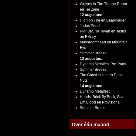
Wolves In The Throne Room
en Ter Ziele
12 augustus:
High on Fire en Baardvader
Judas Priest
KMFDM, Ya Toyah en Jesus
on Extesy
Mushroomhead en Mountain
Eye
Summer Breeze
13 augustus:
Dynamo Metalfest Pre-Party
Summer Breeze
The Ghost Inside en Deez
Nuts
14 augustus:
Dynamo Metalfest
Hoods, Brick By Brick, Give
Em Blood en Provisional
Summer Breeze
Over één maand