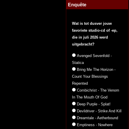
Enquête
Wat is tot dusver jouw
favoriete studio-cd of -ep,
die in juli 2026 werd
uitgebracht?
Avenged Sevenfold -
Statica
Bring Me The Horizon -
Count Your Blessings
Repented
Combichrist - The Venom
In The Mouth Of God
Deep Purple - Splat!
Devildriver - Strike And Kill
Dreamtale - Aetherbound
Emptiness - Nowhere