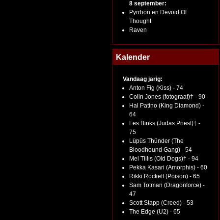
8 september:
Pyrrhon en Devoid Of
Thought
Raven
Kalender
Vandaag jarig:
Anton Fig (Kiss) - 74
Colin Jones (fotograaf)† - 90
Hal Patino (King Diamond) -
64
Les Binks (Judas Priest)† -
75
Lüpüs Thünder (The
Bloodhound Gang) - 54
Mel Tillis (Old Dogs)† - 94
Pekka Kasari (Amorphis) - 60
Rikki Rockett (Poison) - 65
Sam Totman (Dragonforce) -
47
Scott Stapp (Creed) - 53
The Edge (U2) - 65