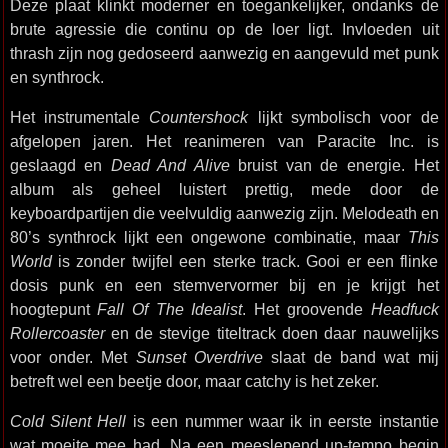
Deze plaat klinkt moderner en toegankelijker, ondanks de
brute agressie die continu op de loer ligt. Invloeden uit
thrash zijn nog gedoseerd aanwezig en aangevuld met punk
en synthrock.
Het instrumentale
Countershock
lijkt symbolisch voor de
afgelopen jaren. Het reanimeren van Paracite Inc. is
geslaagd en
Dead And Alive
bruist van de energie. Het
album als geheel luistert prettig, mede door de
keyboardpartijen die veelvuldig aanwezig zijn. Melodeath en
80’s synthrock lijkt een ongewone combinatie, maar
This
World
is zonder twijfel een sterke track. Gooi er een flinke
dosis punk en een stemvervormer bij en je krijgt het
hoogtepunt
Fall Of The Idealist
. Het groovende
Headfuck
Rollercoaster
en de stevige titeltrack doen daar nauwelijks
voor onder. Met
Sunset Overdrive
slaat de band wat mij
betreft wel een beetje door, maar catchy is het zeker.
Cold Silent Hell
is een nummer waar ik in eerste instantie
wat moeite mee had. Na een meeslepend up-tempo begin