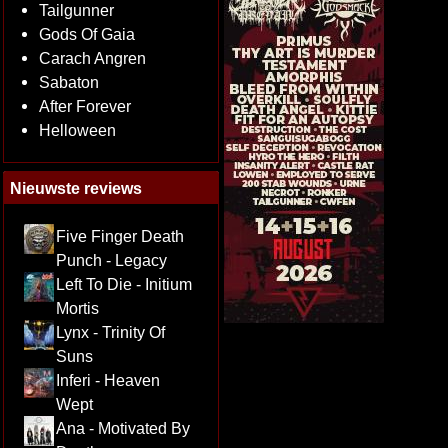
Tailgunner
Gods Of Gaia
Carach Angren
Sabaton
After Forever
Helloween
Nieuwste reviews
Five Finger Death
Punch - Legacy
Left To Die - Initium
Mortis
Lynx - Trinity Of
Suns
Inferi - Heaven
Wept
Ana - Motivated By