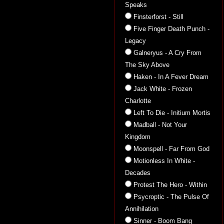
Speaks
Finsterforst - Still
Five Finger Death Punch -
Legacy
Galneryus - A Cry From
The Sky Above
Haken - In A Fever Dream
Jack White - Frozen
Charlotte
Left To Die - Initium Mortis
Madball - Not Your
Kingdom
Moonspell - Far From God
Motionless In White -
Decades
Protest The Hero - Within
Psycroptic - The Pulse Of
Annihilation
Sinner - Boom Bang