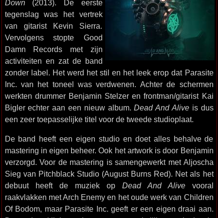
Down
(2013). De eerste
tegenslag was het vertrek
van gitarist Kevin Sierra.
Vervolgens stopte Good
Damn Records met zijn
activiteiten en zat de band
zonder label. Het werd het stil en het leek erop dat Parasite
Inc. van het toneel was verdwenen. Achter de schermen
werkten drummer Benjamin Stelzer en frontman/gitarist Kai
Bigler echter aan een nieuw album.
Dead And Alive
is dus
een zeer toepasselijke titel voor de tweede studioplaat.
De band heeft een eigen studio en doet alles behalve de
mastering in eigen beheer. Ook het artwork is door Benjamin
verzorgd. Voor de mastering is samengewerkt met Aljoscha
Sieg van Pitchblack Studio (August Burns Red). Net als het
debuut heeft de muziek op
Dead And Alive
vooral
raakvlakken met Arch Enemy en het oude werk van Children
Of Bodom, maar Parasite Inc. geeft er een eigen draai aan.