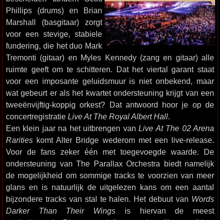
Phillips (drums) en Brian
Marshall (basgitaar) zorgt
voor een stevige, stabiele
fundering, die het duo Mark
Tremonti (gitaar) en Myles Kennedy (zang en gitaar) alle
ruimte geeft om te schitteren. Dat het viertal garant staat
voor een imposante geluidsmuur is niet onbekend, maar
wat gebeurt er als het kwartet ondersteuning krijgt van een
tweeënvijftig-koppig orkest? Dat antwoord hoor je op de
concertregistratie
Live At The Royal Albert Hall
.
Een klein jaar na het uitbrengen van
Live At The 02 Arena
Rarities
komt Alter Bridge wederom met een live-release.
Voor de fans zeker één met toegevoegde waarde. De
ondersteuning van The Parallax Orchestra biedt namelijk
de mogelijkheid om sommige tracks te voorzien van meer
glans en is natuurlijk de uitgelezen kans om een aantal
bijzondere tracks van stal te halen. Het debuut van
Words
Darker Than Their Wings
is hiervan de meest