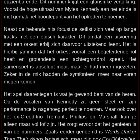
opzienbarende. Dit nummer krijgt een glansrijke vertolking.
Vooral de hoge uithaal van Myles Kennedy aan het einde is
met gemak het hoogtepunt van het optreden te noemen.
Naast de bekende hits focust de setlist zich veel op lange
tracks met een episch karakter. Dit omdat een uitvoering
met een orkest erbij zich daarvoor uitstekend leent. Het is
hierbij jammer dat het orkest vooral een begeleidende rol
heeft en grotendeels een achtergrondrol speelt. Het
samenspel is absoluut mooi, maar er had meer ingezeten.
Zeker in de mix hadden de symfonieën meer naar voren
mogen komen.
Het spel daarentegen is wat je gewend bent van de heren.
Op de vocalen van Kennedy zit geen sleet en zijn
performance is nagenoeg perfect te noemen. Maar ook over
het ex-Creed-trio Tremonti, Phillips en Marshall kun je
alleen maar vol lof zijn. Het zorgt ervoor dat het genieten is
van de nummers. Zoals eerder genoemd is
Words Darker
Than Their Wings
fantastisch, maar zijn ook
Cry Of Achilles
,