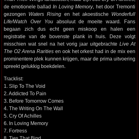
de emotionele ballad
In Loving Memory
, het door Tremonti
gezongen
Waters Rising
en het akoestische
Wonderfull
Life/Watch Over You
absoluut de moeite waard. Fans
begaan zich dus echt geen miskoop en halen een
registratie van de bovenste plank in huis. Deze volgt
misschien wat snel na het vorig jaar uitgebrachte
Live At
The O2 Arena Rarities
en ook het orkest had in de mix een
prominentere plek kunnen krijgen, maar de prima uitvoering
spreekt gelukkig boekdelen.
Tracklist:
1. Slip To The Void
2. Addicted To Pain
3. Before Tomorrow Comes
4. The Writing On The Wall
5. Cry Of Achilles
6. In Loving Memory
7. Fortress
8. Ties That Bind