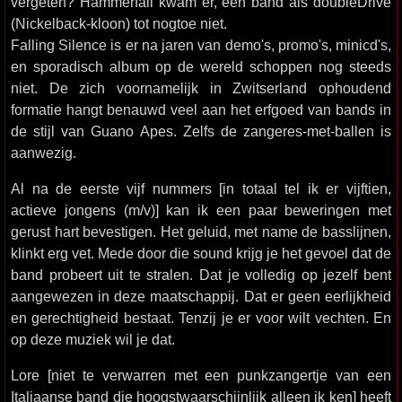
vergeten? Hammerfall kwam er, een band als doubleDrive
(Nickelback-kloon) tot nogtoe niet.
Falling Silence is er na jaren van demo's, promo's, minicd's,
en sporadisch album op de wereld schoppen nog steeds
niet. De zich voornamelijk in Zwitserland ophoudend
formatie hangt benauwd veel aan het erfgoed van bands in
de stijl van Guano Apes. Zelfs de zangeres-met-ballen is
aanwezig.
Al na de eerste vijf nummers [in totaal tel ik er vijftien,
actieve jongens (m/v)] kan ik een paar beweringen met
gerust hart bevestigen. Het geluid, met name de basslijnen,
klinkt erg vet. Mede door die sound krijg je het gevoel dat de
band probeert uit te stralen. Dat je volledig op jezelf bent
aangewezen in deze maatschappij. Dat er geen eerlijkheid
en gerechtigheid bestaat. Tenzij je er voor wilt vechten. En
op deze muziek wil je dat.
Lore [niet te verwarren met een punkzangertje van een
Italiaanse band die hoogstwaarschijnlijk alleen ik ken] heeft