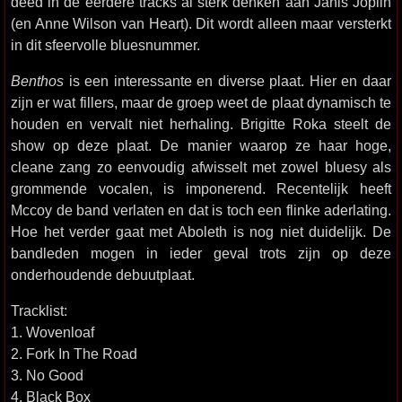
deed in de eerdere tracks al sterk denken aan Janis Joplin
(en Anne Wilson van Heart). Dit wordt alleen maar versterkt
in dit sfeervolle bluesnummer.
Benthos
is een interessante en diverse plaat. Hier en daar
zijn er wat fillers, maar de groep weet de plaat dynamisch te
houden en vervalt niet herhaling. Brigitte Roka steelt de
show op deze plaat. De manier waarop ze haar hoge,
cleane zang zo eenvoudig afwisselt met zowel bluesy als
grommende vocalen, is imponerend. Recentelijk heeft
Mccoy de band verlaten en dat is toch een flinke aderlating.
Hoe het verder gaat met Aboleth is nog niet duidelijk. De
bandleden mogen in ieder geval trots zijn op deze
onderhoudende debuutplaat.
Tracklist:
1. Wovenloaf
2. Fork In The Road
3. No Good
4. Black Box