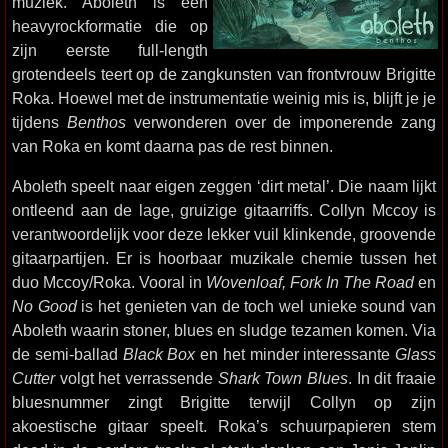
muziek. Aboleth is een
heavyrockformatie die op
zijn eerste full-length
grotendeels teert op de zangkunsten van frontvrouw Brigitte
Roka. Hoewel met de instrumentatie weinig mis is, blijft je je
tijdens
Benthos
verwonderen over de imponerende zang
van Roka en komt daarna pas de rest binnen.
Aboleth speelt naar eigen zeggen ‘dirt metal’. Die naam lijkt
ontleend aan de lage, gruizige gitaarriffs. Collyn Mccoy is
verantwoordelijk voor deze lekker vuil klinkende, groovende
gitaarpartijen. Er is hoorbaar muzikale chemie tussen het
duo Mccoy/Roka. Vooral in
Wovenloaf, Fork In The Road
en
No Good
is het genieten van de toch wel unieke sound van
Aboleth waarin stoner, blues en sludge tezamen komen. Via
de semi-ballad
Black Box
en het minder interessante
Glass
Cutter
volgt het verrassende
Shark Town Blues
. In dit fraaie
bluesnummer zingt Brigitte terwijl Collyn op zijn
akoestische gitaar speelt. Roka’s schuurpapieren stem