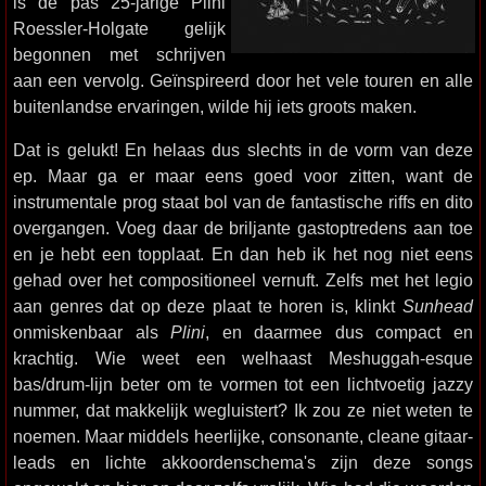
is de pas 25-jarige Plini
Roessler-Holgate gelijk
begonnen met schrijven
aan een vervolg. Geïnspireerd door het vele touren en alle
buitenlandse ervaringen, wilde hij iets groots maken.
Dat is gelukt! En helaas dus slechts in de vorm van deze
ep. Maar ga er maar eens goed voor zitten, want de
instrumentale prog staat bol van de fantastische riffs en dito
overgangen. Voeg daar de briljante gastoptredens aan toe
en je hebt een topplaat. En dan heb ik het nog niet eens
gehad over het compositioneel vernuft. Zelfs met het legio
aan genres dat op deze plaat te horen is, klinkt
Sunhead
onmiskenbaar als
Plini
, en daarmee dus compact en
krachtig. Wie weet een welhaast Meshuggah-esque
bas/drum-lijn beter om te vormen tot een lichtvoetig jazzy
nummer, dat makkelijk wegluistert? Ik zou ze niet weten te
noemen. Maar middels heerlijke, consonante, cleane gitaar-
leads en lichte akkoordenschema's zijn deze songs