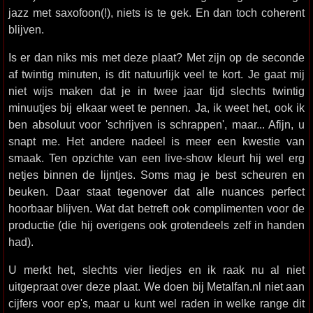
jazz met saxofoon(!), niets is te gek. En dan toch coherent
blijven.
Is er dan niks mis met deze plaat? Met zijn op de seconde
af twintig minuten, is dit natuurlijk veel te kort. Je gaat mij
niet wijs maken dat je in twee jaar tijd slechts twintig
minuutjes bij elkaar weet te pennen. Ja, ik weet het, ook ik
ben absoluut voor 'schrijven is schrappen', maar... Afijn, u
snapt me. Het andere nadeel is meer een kwestie van
smaak. Ten opzichte van een live-show kleurt hij wel erg
netjes binnen de lijntjes. Soms mag je best scheuren en
beuken. Daar staat tegenover dat alle nuances perfect
hoorbaar blijven. Wat dat betreft ook complimenten voor de
productie (die hij overigens ook grotendeels zelf in handen
had).
U merkt het, slechts vier liedjes en ik raak nu al niet
uitgepraat over deze plaat. We doen bij Metalfan.nl niet aan
cijfers voor ep's, maar u kunt wel raden in welke range dit