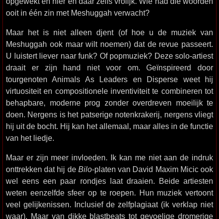
opgewekt en hier en daar zelfs vrolijk. Wie had die woorden
ooit in één zin met Meshuggah verwacht?
Maar het is niet alleen djent (of hoe u de muziek van
Meshuggah ook maar wilt noemen) dat de revue passeert.
U luistert liever naar funk? Of popmuziek? Deze solo-artiest
draait er zijn hand niet voor om. Geïnspireerd door
tourgenoten Animals As Leaders en Disperse weet hij
virtuositeit en compositionele inventiviteit te combineren tot
behapbare, moderne prog zonder overdreven moeilijk te
doen. Nergens is het patserige notenkrakerij, nergens vliegt
hij uit de bocht. Hij kan het allemaal, maar alles in de functie
van het liedje.
Maar er zijn meer invloeden. Ik kan me niet aan de indruk
onttrekken dat hij de
Bilo
-platen van David Maxim Micic ook
wel eens een paar rondjes laat draaien. Beide artiesten
weten eenzelfde sfeer op te roepen. Hun muziek vertoont
veel gelijkenissen. Inclusief de zelfplagiaat (ik verklap niet
waar). Maar van dikke blastbeats tot gevoelige dromerige