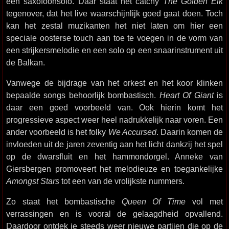
een saxofoonsolo. Daar staat het catchy
The Golden Elk
tegenover, dat het live waarschijnlijk goed gaat doen. Toch
kan het zestal muzikanten het niet laten om hier een
speciale oosterse touch aan toe te voegen in de vorm van
een strijkersmelodie en een solo op een snaarinstrument uit
de Balkan.
Vanwege de bijdrage van het orkest en het koor klinken
bepaalde songs behoorlijk bombastisch.
Heart Of Giant
is
daar een goed voorbeeld van. Ook hierin komt het
progressieve aspect weer heel nadrukkelijk naar voren. Een
ander voorbeeld is het folky
We Accursed
. Daarin komen de
invloeden uit de jaren zeventig aan het licht dankzij het spel
op de dwarsfluit en het hammondorgel. Anneke van
Giersbergen promoveert het melodieuze en toegankelijke
Amongst Stars
tot een van de vrolijkste nummers.
Zo staat het bombastische
Queen Of Time
vol met
verrassingen en is vooral de gelaagdheid opvallend.
Daardoor ontdek je steeds weer nieuwe partijen die op de