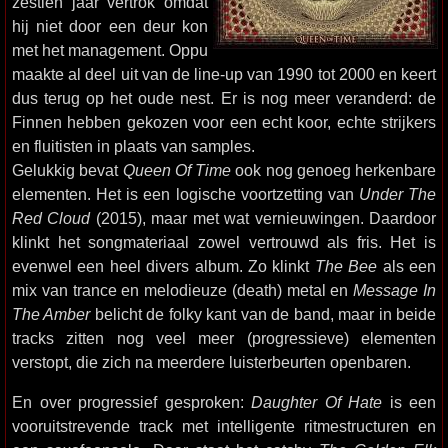
zestien jaar vertrok omdat
hij niet door een deur kon
met het management. Oppu
maakte al deel uit van de line-up van 1990 tot 2000 en keert
dus terug op het oude nest. Er is nog meer veranderd: de
Finnen hebben gekozen voor een echt koor, echte strijkers
en fluitisten in plaats van samples.
Gelukkig bevat
Queen Of Time
ook nog genoeg herkenbare
elementen. Het is een logische voortzetting van
Under The
Red Cloud
(2015), maar met wat vernieuwingen. Daardoor
klinkt het songmateriaal zowel vertrouwd als fris. Het is
evenwel een heel divers album. Zo klinkt
The Bee
als een
mix van trance en melodieuze (death) metal en
Message In
The Amber
belicht de folky kant van de band, maar in beide
tracks zitten nog veel meer (progressieve) elementen
verstopt, die zich na meerdere luisterbeurten openbaren.
En over progressief gesproken:
Daughter Of Hate
is een
vooruitstrevende track met intelligente ritmestructuren en