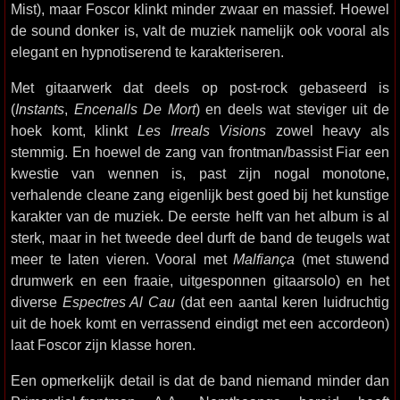
Mist), maar Foscor klinkt minder zwaar en massief. Hoewel
de sound donker is, valt de muziek namelijk ook vooral als
elegant en hypnotiserend te karakteriseren.
Met gitaarwerk dat deels op post-rock gebaseerd is
(
Instants
,
Encenalls De Mort
) en deels wat steviger uit de
hoek komt, klinkt
Les Irreals Visions
zowel heavy als
stemmig. En hoewel de zang van frontman/bassist Fiar een
kwestie van wennen is, past zijn nogal monotone,
verhalende cleane zang eigenlijk best goed bij het kunstige
karakter van de muziek. De eerste helft van het album is al
sterk, maar in het tweede deel durft de band de teugels wat
meer te laten vieren. Vooral met
Malfiança
(met stuwend
drumwerk en een fraaie, uitgesponnen gitaarsolo) en het
diverse
Espectres Al Cau
(dat een aantal keren luidruchtig
uit de hoek komt en verrassend eindigt met een accordeon)
laat Foscor zijn klasse horen.
Een opmerkelijk detail is dat de band niemand minder dan