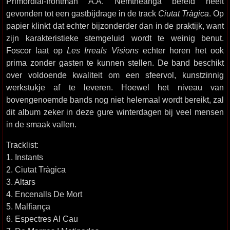
Primordial-frontman A.A. Nemtheanga bereid heeft
gevonden tot een gastbijdrage in de track
Ciutat Tràgica
. Op
papier klinkt dat echter bijzonderder dan in de praktijk, want
zijn karakteristieke stemgeluid wordt te weinig benut.
Foscor laat op
Les Irreals Visions
echter horen het ook
prima zonder gasten te kunnen stellen. De band beschikt
over voldoende kwaliteit om een sfeervol, kunstzinnig
werkstukje af te leveren. Hoewel het niveau van
bovengenoemde bands nog niet helemaal wordt bereikt, zal
dit album zeker in deze gure winterdagen bij veel mensen
in de smaak vallen.
Tracklist:
1. Instants
2. Ciutat Tràgica
3. Altars
4. Encenalls De Mort
5. Malfiança
6. Espectres Al Cau