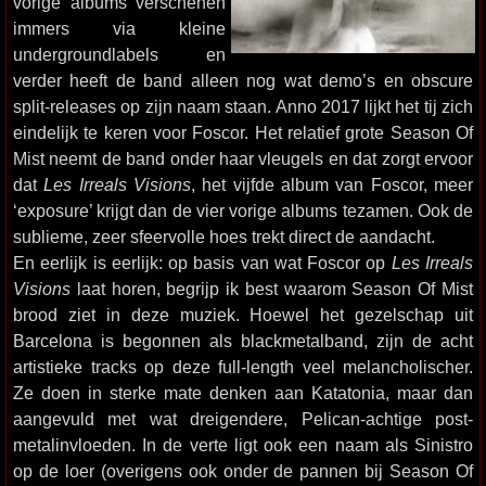
vorige albums verschenen
immers via kleine
undergroundlabels en
verder heeft de band alleen nog wat demo’s en obscure
split-releases op zijn naam staan. Anno 2017 lijkt het tij zich
eindelijk te keren voor Foscor. Het relatief grote Season Of
Mist neemt de band onder haar vleugels en dat zorgt ervoor
dat
Les Irreals Visions
, het vijfde album van Foscor, meer
‘exposure’ krijgt dan de vier vorige albums tezamen. Ook de
sublieme, zeer sfeervolle hoes trekt direct de aandacht.
En eerlijk is eerlijk: op basis van wat Foscor op
Les Irreals
Visions
laat horen, begrijp ik best waarom Season Of Mist
brood ziet in deze muziek. Hoewel het gezelschap uit
Barcelona is begonnen als blackmetalband, zijn de acht
artistieke tracks op deze full-length veel melancholischer.
Ze doen in sterke mate denken aan Katatonia, maar dan
aangevuld met wat dreigendere, Pelican-achtige post-
metalinvloeden. In de verte ligt ook een naam als Sinistro
op de loer (overigens ook onder de pannen bij Season Of