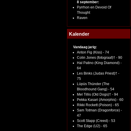
8 september:
Pyrrhon en Devoid Of
Thought
Raven
Kalender
Vandaag jarig:
Anton Fig (Kiss) - 74
Colin Jones (fotograaf)† - 90
Hal Patino (King Diamond) -
64
Les Binks (Judas Priest)† -
75
Lüpüs Thünder (The
Bloodhound Gang) - 54
Mel Tillis (Old Dogs)† - 94
Pekka Kasari (Amorphis) - 60
Rikki Rockett (Poison) - 65
Sam Totman (Dragonforce) -
47
Scott Stapp (Creed) - 53
The Edge (U2) - 65