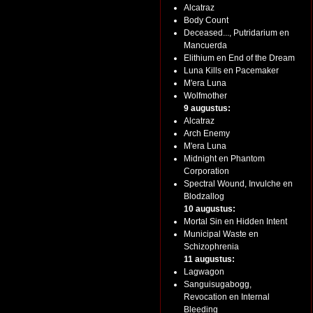
Alcatraz
Body Count
Deceased..., Putridarium en
Mancuerda
Elithium en End of the Dream
Luna Kills en Pacemaker
M'era Luna
Wolfmother
9 augustus:
Alcatraz
Arch Enemy
M'era Luna
Midnight en Phantom
Corporation
Spectral Wound, Invulche en
Blodzallog
10 augustus:
Mortal Sin en Hidden Intent
Municipal Waste en
Schizophrenia
11 augustus:
Lagwagon
Sanguisugabogg,
Revocation en Internal
Bleeding