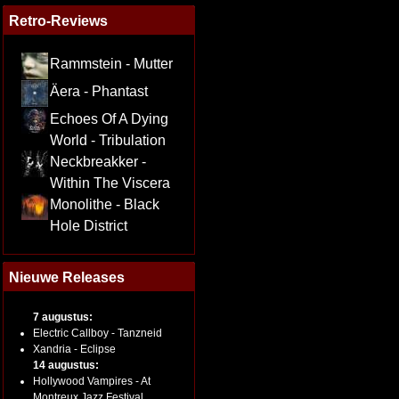
Retro-Reviews
Rammstein - Mutter
Äera - Phantast
Echoes Of A Dying
World - Tribulation
Neckbreakker -
Within The Viscera
Monolithe - Black
Hole District
Nieuwe Releases
7 augustus:
Electric Callboy - Tanzneid
Xandria - Eclipse
14 augustus:
Hollywood Vampires - At
Montreux Jazz Festival