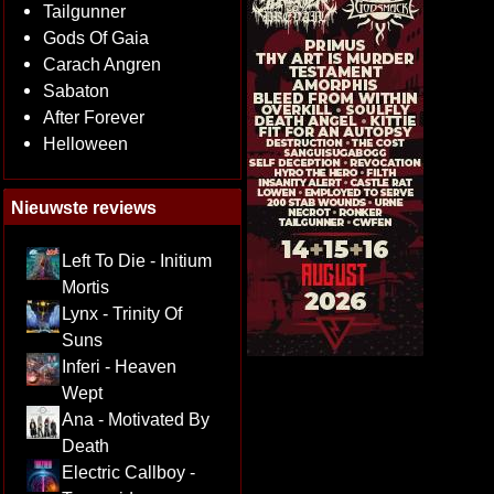
Tailgunner
Gods Of Gaia
Carach Angren
Sabaton
After Forever
Helloween
Nieuwste reviews
Left To Die - Initium
Mortis
Lynx - Trinity Of
Suns
Inferi - Heaven
Wept
Ana - Motivated By
Death
Electric Callboy -