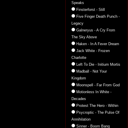
Speaks
Finsterforst - Still
Five Finger Death Punch -
Legacy
Galneryus - A Cry From
The Sky Above
Haken - In A Fever Dream
Jack White - Frozen
Charlotte
Left To Die - Initium Mortis
Madball - Not Your
Kingdom
Moonspell - Far From God
Motionless In White -
Decades
Protest The Hero - Within
Psycroptic - The Pulse Of
Annihilation
Sinner - Boom Bang