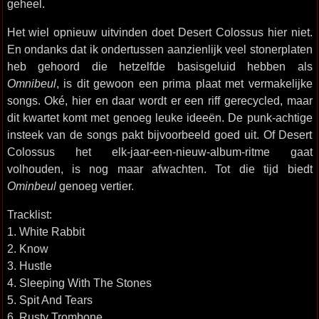
geheel.
Het wiel opnieuw uitvinden doet Desert Colossus hier niet.
En ondanks dat ik ondertussen aanzienlijk veel stonerplaten
heb gehoord die hetzelfde basisgeluid hebben als
Omnibeul
, is dit gewoon een prima plaat met vermakelijke
songs. Oké, hier en daar wordt er een riff gerecycled, maar
dit kwartet komt met genoeg leuke ideeën. De punk-achtige
insteek van de songs pakt bijvoorbeeld goed uit. Of Desert
Colossus het elk-jaar-een-nieuw-album-ritme gaat
volhouden, is nog maar afwachten. Tot die tijd biedt
Ominbeul
genoeg vertier.
Tracklist:
1. White Rabbit
2. Know
3. Hustle
4. Sleeping With The Stones
5. Spit And Tears
6. Rusty Trombone