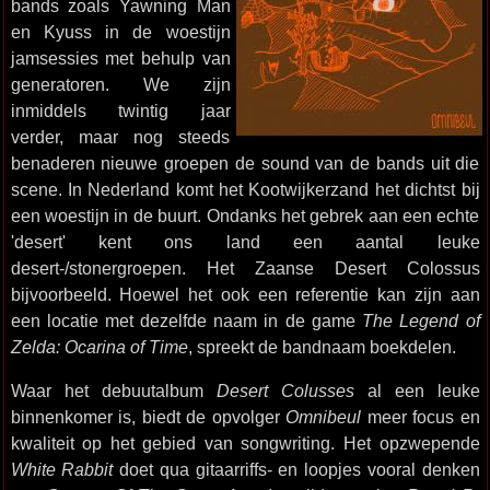
bands zoals Yawning Man
en Kyuss in de woestijn
jamsessies met behulp van
generatoren. We zijn
inmiddels twintig jaar
verder, maar nog steeds
benaderen nieuwe groepen de sound van de bands uit die
scene. In Nederland komt het Kootwijkerzand het dichtst bij
een woestijn in de buurt. Ondanks het gebrek aan een echte
'desert' kent ons land een aantal leuke
desert-/stonergroepen. Het Zaanse Desert Colossus
bijvoorbeeld. Hoewel het ook een referentie kan zijn aan
een locatie met dezelfde naam in de game
The Legend of
Zelda: Ocarina of Time
, spreekt de bandnaam boekdelen.
Waar het debuutalbum
Desert Colusses
al een leuke
binnenkomer is, biedt de opvolger
Omnibeul
meer focus en
kwaliteit op het gebied van songwriting. Het opzwepende
White Rabbit
doet qua gitaarriffs- en loopjes vooral denken