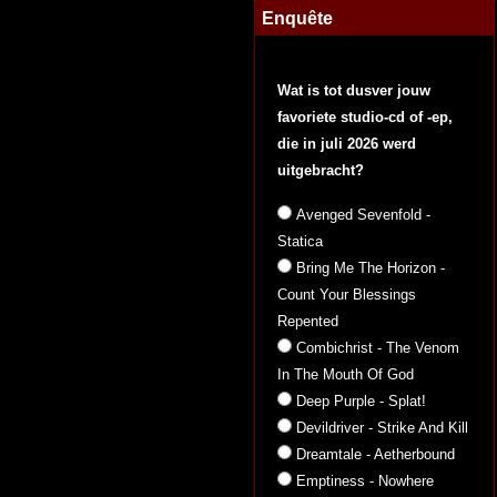
Enquête
Wat is tot dusver jouw
favoriete studio-cd of -ep,
die in juli 2026 werd
uitgebracht?
Avenged Sevenfold -
Statica
Bring Me The Horizon -
Count Your Blessings
Repented
Combichrist - The Venom
In The Mouth Of God
Deep Purple - Splat!
Devildriver - Strike And Kill
Dreamtale - Aetherbound
Emptiness - Nowhere