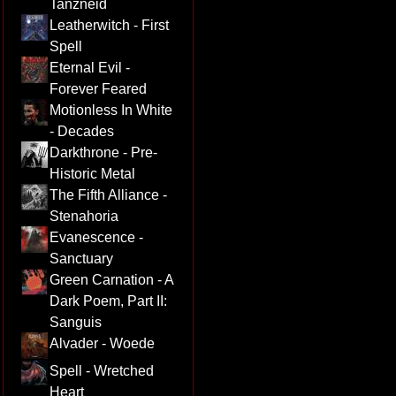
Tanzneid
Leatherwitch - First
Spell
Eternal Evil -
Forever Feared
Motionless In White
- Decades
Darkthrone - Pre-
Historic Metal
The Fifth Alliance -
Stenahoria
Evanescence -
Sanctuary
Green Carnation - A
Dark Poem, Part II:
Sanguis
Alvader - Woede
Spell - Wretched
Heart