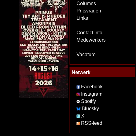
Columns
Prijsvragen
Links
Contact info
Medewerkers
Vacature
Netwerk
Facebook
Instagram
Spotify
Bluesky
X
RSS-feed