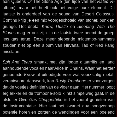
aan Queens Of The Stone Age (ten tijde van het
Rated R
-
album), maar het heeft ook het vuige punk-element. Dit
laatste is onderdeel van de sound van Desert Colossus.
Continu krijg je een mix voorgeschoteld van stoner, punk en
grunge. Het drietal
Know, Hustle
en
Sleeping With The
Stones
mag er ook zijn. In de laatste twee neemt de groep
iets gas terug. Deze meer slepende midtempo-nummers
zouden niet op een album van Nirvana, Tad of Red Fang
misstaan.
Spit And Tears
smaakt met zijn logge gitaarriffs en lang
aanhoudende vocalen naar Alice In Chains. Waar het eerder
genoemde
Know
al uitnodigde voor wat voorzichtig metal-
verantwoord danswerk, kan
Rusty Trombone
er voor zorgen
dat de voetjes definitief van de vloer gaan. Het nummer loopt
erg lekker en de trombone-solo klinkt simpelweg gaaf. In de
afsluiter
Give Gas Chopperbike
is het vooral genieten van
de instrumentatie. Hier laat het kwartet qua songverloop
potentie horen en zorgen de wendingen voor een boeiend