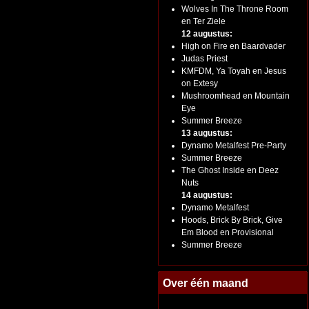
Wolves In The Throne Room
en Ter Ziele
12 augustus:
High on Fire en Baardvader
Judas Priest
KMFDM, Ya Toyah en Jesus
on Extesy
Mushroomhead en Mountain
Eye
Summer Breeze
13 augustus:
Dynamo Metalfest Pre-Party
Summer Breeze
The Ghost Inside en Deez
Nuts
14 augustus:
Dynamo Metalfest
Hoods, Brick By Brick, Give
Em Blood en Provisional
Summer Breeze
Over één maand