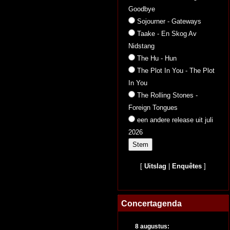
Goodbye
Sojourner - Gateways
Taake - En Skog Av
Nidstang
The Hu - Hun
The Plot In You - The Plot
In You
The Rolling Stones -
Foreign Tongues
een andere release uit juli
2026
[
Uitslag
|
Enquêtes
]
Concertagenda
8 augustus: