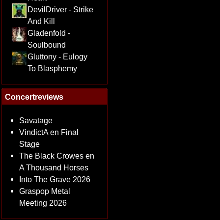
DevilDriver - Strike
And Kill
Gladenfold -
Soulbound
Gluttony - Eulogy
To Blasphemy
Concertreviews
Savatage
VindictA en Final
Stage
The Black Crowes en
A Thousand Horses
Into The Grave 2026
Graspop Metal
Meeting 2026