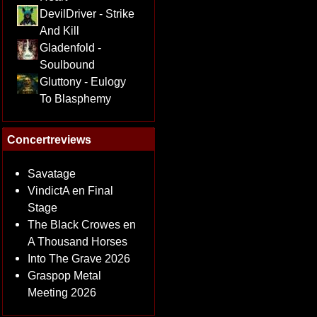
DevilDriver - Strike
And Kill
Gladenfold -
Soulbound
Gluttony - Eulogy
To Blasphemy
Concertreviews
Savatage
VindictA en Final
Stage
The Black Crowes en
A Thousand Horses
Into The Grave 2026
Graspop Metal
Meeting 2026