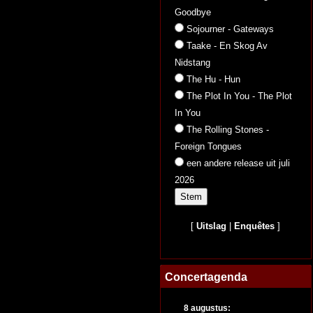
Goodbye
Sojourner - Gateways
Taake - En Skog Av
Nidstang
The Hu - Hun
The Plot In You - The Plot
In You
The Rolling Stones -
Foreign Tongues
een andere release uit juli
2026
[
Uitslag
|
Enquêtes
]
Concertagenda
8 augustus: