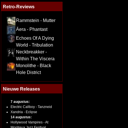
Retro-Reviews
Rammstein - Mutter
Äera - Phantast
Echoes Of A Dying
World - Tribulation
Neckbreakker -
Within The Viscera
Monolithe - Black
Hole District
Nieuwe Releases
7 augustus:
Electric Callboy - Tanzneid
Xandria - Eclipse
14 augustus:
Hollywood Vampires - At
Montreux Jazz Festival