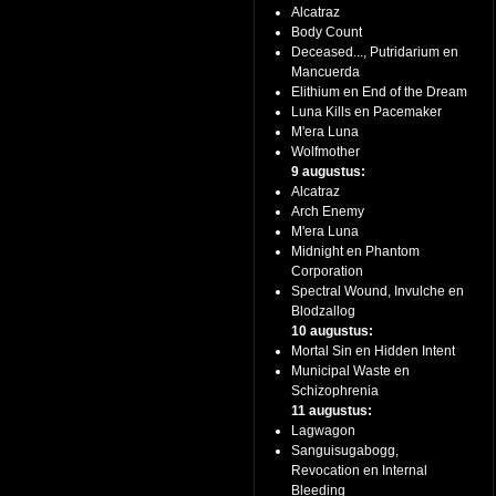
Alcatraz
Body Count
Deceased..., Putridarium en
Mancuerda
Elithium en End of the Dream
Luna Kills en Pacemaker
M'era Luna
Wolfmother
9 augustus:
Alcatraz
Arch Enemy
M'era Luna
Midnight en Phantom
Corporation
Spectral Wound, Invulche en
Blodzallog
10 augustus:
Mortal Sin en Hidden Intent
Municipal Waste en
Schizophrenia
11 augustus:
Lagwagon
Sanguisugabogg,
Revocation en Internal
Bleeding