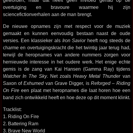
geworden, maar dat heeft geen invloed gehad op de
overtuiging en bravoure waarmee hij zijn
sciencefictionverhalen aan de man brengt.
De nieuwe opnames zijn met respect voor de muziek
gemaakt en kunnen eenvoudig bestaan naast de oude
versies. Een klassieker als
Iron Savior
heeft nog steeds de
charme en overtuigingskracht die het twintig jaar terug had,
terwijl de heropnames van andere nummers zorgen voor
hernieuwde interesse in het oudere werk. Het enige echte
gemis is de zang van Kai Hansen (Gamma Ray) tijdens
Watcher In The Sky
. Net zoals
Heavy Metal Thunder
van
Saxon of
Exhumed
van Grave Digger, is
Reforged – Riding
On Fire
een plaat met heropnames die laat horen hoe een
band zich ontwikkeld heeft en hoe deze op dit moment klinkt.
Tracklist:
1. Riding On Fire
2. Battering Ram
3. Brave New World