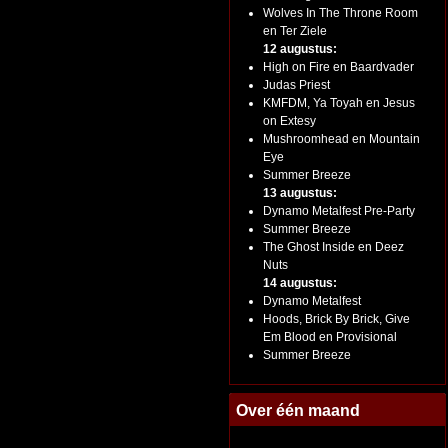
Wolves In The Throne Room
en Ter Ziele
12 augustus:
High on Fire en Baardvader
Judas Priest
KMFDM, Ya Toyah en Jesus
on Extesy
Mushroomhead en Mountain
Eye
Summer Breeze
13 augustus:
Dynamo Metalfest Pre-Party
Summer Breeze
The Ghost Inside en Deez
Nuts
14 augustus:
Dynamo Metalfest
Hoods, Brick By Brick, Give
Em Blood en Provisional
Summer Breeze
Over één maand