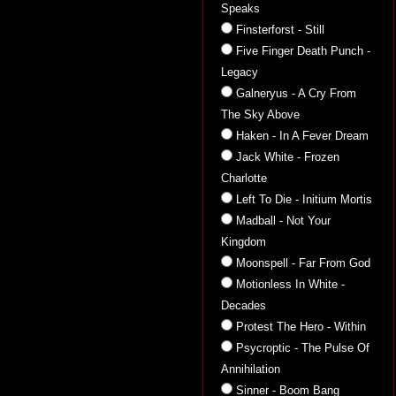
Speaks
Finsterforst - Still
Five Finger Death Punch -
Legacy
Galneryus - A Cry From
The Sky Above
Haken - In A Fever Dream
Jack White - Frozen
Charlotte
Left To Die - Initium Mortis
Madball - Not Your
Kingdom
Moonspell - Far From God
Motionless In White -
Decades
Protest The Hero - Within
Psycroptic - The Pulse Of
Annihilation
Sinner - Boom Bang