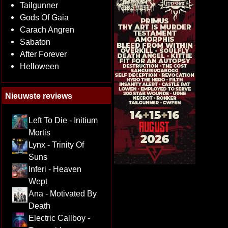
Tailgunner
Gods Of Gaia
Carach Angren
Sabaton
After Forever
Helloween
Nieuwste reviews
Left To Die - Initium
Mortis
Lynx - Trinity Of
Suns
Inferi - Heaven
Wept
Ana - Motivated By
Death
Electric Callboy -