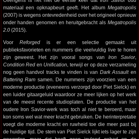
Overigens is het niet de eerste keer dat Iron Savior oud
materiaal een opknapbeurt geeft. Het album
Megatropolis
(2007) is wegens ontevredenheid over het origineel opnieuw
onder handen genomen en heruitgebracht als
Megatropolis
2.0
(2015).
Voor
Reforged
is er een selectie gemaakt uit
publieksfavorieten en nummers die veelvuldig live te horen
zijn geweest. Het zijn vooral songs van
Iron Savior
,
Condition Red
en
Unification
, terwijl er op deze verzameling
nog geen handvol tracks te vinden is van
Dark Assault
en
Battering Ram
samen. De nummers zijn voorzien van een
moderne productie (eveneens verzorgd door Piet Sielck) en
een luider gitaargeluid waardoor ze meer lijken op het werk
van de meest recente studioplaten. De productie van het
oudere Iron Savior-werk was toch al niet te beroerd, maar
kon soms wel wat meer kracht gebruiken. De herinterpretatie
voegt die moderne kracht en ruwheid toe die meer past bij
de huidige tijd. De stem van Piet Sielck lijkt iets lager te zijn