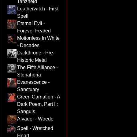
Tanzneid
Leatherwitch - First
Spell
Eternal Evil -
Forever Feared
Motionless In White
- Decades
Darkthrone - Pre-
Historic Metal
The Fifth Alliance -
Stenahoria
Evanescence -
Sanctuary
Green Carnation - A
Dark Poem, Part II:
Sanguis
Alvader - Woede
Spell - Wretched
Heart