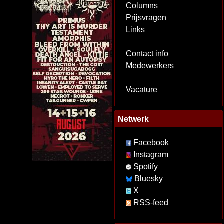
Columns
Prijsvragen
Links
Contact info
Medewerkers
Vacature
Netwerk
Facebook
Instagram
Spotify
Bluesky
X
RSS-feed