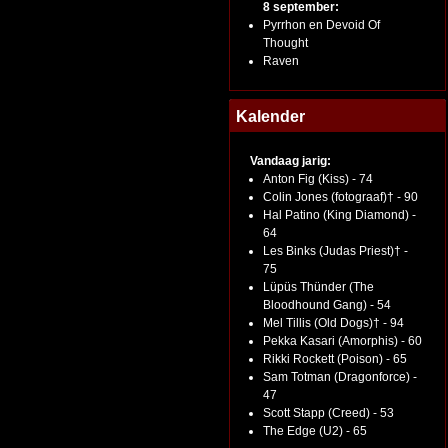
8 september:
Pyrrhon en Devoid Of
Thought
Raven
Kalender
Vandaag jarig:
Anton Fig (Kiss) - 74
Colin Jones (fotograaf)† - 90
Hal Patino (King Diamond) -
64
Les Binks (Judas Priest)† -
75
Lüpüs Thünder (The
Bloodhound Gang) - 54
Mel Tillis (Old Dogs)† - 94
Pekka Kasari (Amorphis) - 60
Rikki Rockett (Poison) - 65
Sam Totman (Dragonforce) -
47
Scott Stapp (Creed) - 53
The Edge (U2) - 65