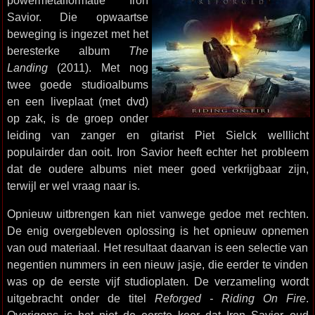
powermetalformatie Iron
Savior. Die opwaartse
beweging is ingezet met het
beresterke album
The
Landing
(2011). Met nog
twee goede studioalbums
en een liveplaat (met dvd)
op zak, is de groep onder
leiding van zanger en gitarist Piet Sielck welllicht
populairder dan ooit. Iron Savior heeft echter het probleem
dat de oudere albums niet meer goed verkrijgbaar zijn,
terwijl er wel vraag naar is.
Opnieuw uitbrengen kan niet vanwege gedoe met rechten.
De enig overgebleven oplossing is het opnieuw opnemen
van oud materiaal. Het resultaat daarvan is een selectie van
negentien nummers in een nieuw jasje, die eerder te vinden
was op de eerste vijf studioplaten. De verzameling wordt
uitgebracht onder de titel
Reforged - Riding On Fire
.