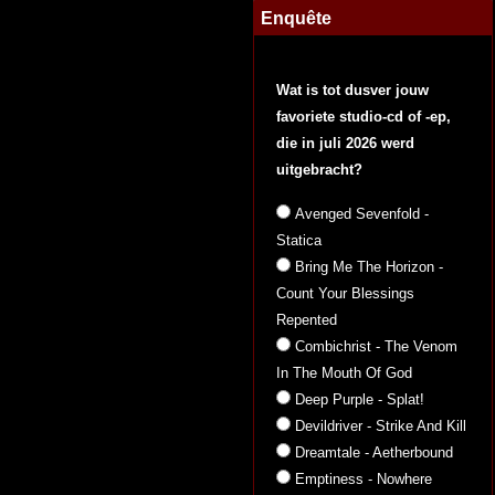
Enquête
Wat is tot dusver jouw
favoriete studio-cd of -ep,
die in juli 2026 werd
uitgebracht?
Avenged Sevenfold -
Statica
Bring Me The Horizon -
Count Your Blessings
Repented
Combichrist - The Venom
In The Mouth Of God
Deep Purple - Splat!
Devildriver - Strike And Kill
Dreamtale - Aetherbound
Emptiness - Nowhere