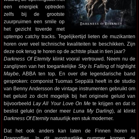
een energiek optreden
zelfs bij de grootste
zuurpruimen een smile op
het gezicht toverde met
uptempo catchy tracks. Tegelijkertijd lieten de muzikanten
horen over veel technische kwaliteiten te beschikken. Zijn
deze ook terug te horen op de achtste plaat in tien jaar?
Darkness Of Eternity
klinkt vooral vertrouwd. Neem nu de
zanglijnen van het toegankelijke
Sky Is Falling
of highlight
Maybe
, ABBA ten top. En over die legendarische band
gesproken: componist Tuomas Seppälä heeft in de studio
van Benny Andersson de vintage instrumenten gebruikt om
het geluid zo dicht mogelijk bij het originele geluid van
bijvoorbeeld
Lay All Your Love On Me
te krijgen en dat is
beslist gelukt (in onder meer
Luna My Darling
), al klinkt
Darkness Of Eternity
natuurlijk een stuk moderner.
Dat het ook anders kan laten de Finnen horen in
Dragonflies
. In dit avontuurlijke nummer komen de