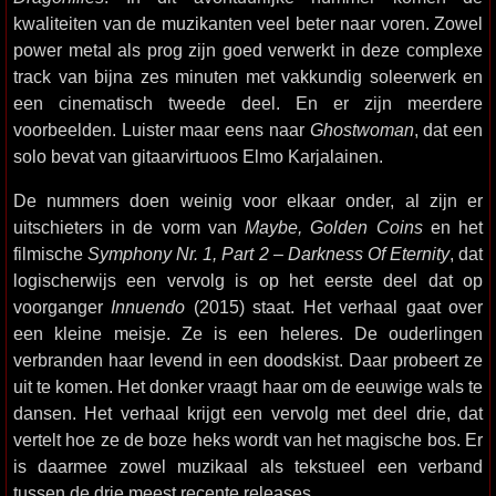
kwaliteiten van de muzikanten veel beter naar voren. Zowel
power metal als prog zijn goed verwerkt in deze complexe
track van bijna zes minuten met vakkundig soleerwerk en
een cinematisch tweede deel. En er zijn meerdere
voorbeelden. Luister maar eens naar
Ghostwoman
, dat een
solo bevat van gitaarvirtuoos Elmo Karjalainen.
De nummers doen weinig voor elkaar onder, al zijn er
uitschieters in de vorm van
Maybe, Golden Coins
en het
filmische
Symphony Nr. 1, Part 2 – Darkness Of Eternity
, dat
logischerwijs een vervolg is op het eerste deel dat op
voorganger
Innuendo
(2015) staat. Het verhaal gaat over
een kleine meisje. Ze is een heleres. De ouderlingen
verbranden haar levend in een doodskist. Daar probeert ze
uit te komen. Het donker vraagt haar om de eeuwige wals te
dansen. Het verhaal krijgt een vervolg met deel drie, dat
vertelt hoe ze de boze heks wordt van het magische bos. Er
is daarmee zowel muzikaal als tekstueel een verband
tussen de drie meest recente releases.