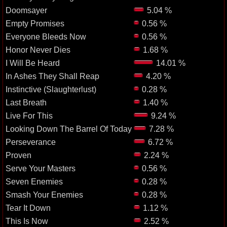
Doomsayer
5.04 %
Empty Promises
0.56 %
Everyone Bleeds Now
0.56 %
Honor Never Dies
1.68 %
I Will Be Heard
14.01 %
In Ashes They Shall Reap
4.20 %
Instinctive (Slaughterlust)
0.28 %
Last Breath
1.40 %
Live For This
9.24 %
Looking Down The Barrel Of Today
7.28 %
Perseverance
6.72 %
Proven
2.24 %
Serve Your Masters
0.56 %
Seven Enemies
0.28 %
Smash Your Enemies
0.28 %
Tear It Down
1.12 %
This Is Now
2.52 %