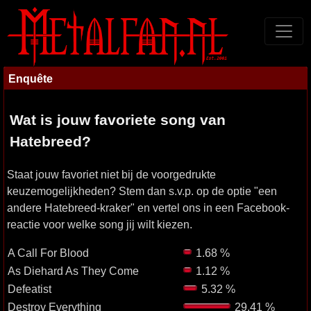
Enquête
Wat is jouw favoriete song van
Hatebreed?
Staat jouw favoriet niet bij de voorgedrukte
keuzemogelijkheden? Stem dan s.v.p. op de optie "een
andere Hatebreed-kraker" en vertel ons in een Facebook-
reactie voor welke song jij wilt kiezen.
A Call For Blood
1.68 %
As Diehard As They Come
1.12 %
Defeatist
5.32 %
Destroy Everything
29.41 %