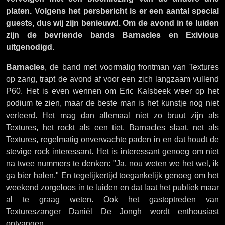
platen. Volgens het persbericht is er een aantal special
guests, dus wij zijn benieuwd. Om de avond in te luiden
zijn de bevriende bands Barnacles en Exivious
uitgenodigd.
Barnacles
, de band met voormalig frontman van Textures
op zang, trapt de avond af voor een zich langzaam vullend
P60. Het is even wennen om Eric Kalsbeek weer op het
podium te zien, maar de beste man is het kunstje nog niet
verleerd. Het mag dan allemaal niet zo bruut zijn als
Textures, het rockt als een tiet. Barnacles slaat, net als
Textures, regelmatig onverwachte paden in en dat houdt de
stevige rock interessant. Het is interessant genoeg om niet
na twee nummers te denken: "Ja, nou weten we het wel, ik
ga bier halen." En tegelijkertijd toegankelijk genoeg om het
weekend zorgeloos in te luiden en dat laat het publiek maar
al te graag weten. Ook het gastoptreden van
Textureszanger Daniël De Jongh wordt enthousiast
ontvangen.