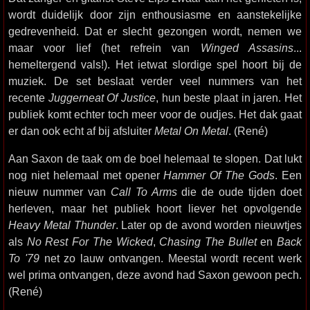
wordt duidelijk door zijn enthousiasme en aanstekelijke
gedrevenheid. Dat er slecht gezongen wordt, nemen we
maar voor lief (het refrein van
Winged Assasins
...
hemeltergend vals!). Het ietwat slordige spel hoort bij de
muziek. De set beslaat verder veel nummers van het
recente
Juggerneat Of Justice
, hun beste plaat in jaren. Het
publiek komt echter toch meer voor de oudjes. Het dak gaat
er dan ook echt af bij afsluiter
Metal On Metal
. (René)
Aan Saxon de taak om de boel helemaal te slopen. Dat lukt
nog niet helemaal met opener
Hammer Of The Gods
. Een
nieuw nummer van
Call To Arms
die de oude tijden doet
herleven, maar het publiek hoort liever het opvolgende
Heavy Metal Thunder
. Later op de avond worden nieuwtjes
als
No Rest For The Wicked
,
Chasing The Bullet
en
Back
To '79
net zo lauw ontvangen. Meestal wordt recent werk
wel prima ontvangen, deze avond had Saxon gewoon pech.
(René)