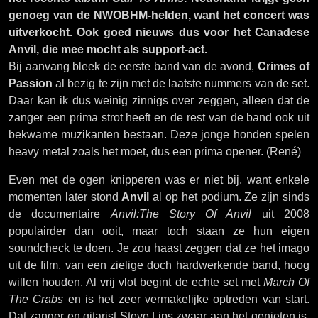
genoeg van de NWOBHM-helden, want het concert was
uitverkocht. Ook goed nieuws dus voor het Canadese
Anvil, die mee mocht als support-act.
Bij aanvang bleek de eerste band van de avond,
Crimes of
Passion
al bezig te zijn met de laatste nummers van de set.
Daar kan ik dus weinig zinnigs over zeggen, alleen dat de
zanger een prima strot heeft en de rest van de band ook uit
bekwame muzikanten bestaan. Deze jonge honden spelen
heavy metal zoals het moet, dus een prima opener. (René)
Even met de ogen knipperen was er niet bij, want enkele
momenten later stond
Anvil
al op het podium. Ze zijn sinds
de documentaire
Anvil:The Story Of Anvil
uit 2008
populairder dan ooit, maar toch staan ze hun eigen
soundcheck te doen. Je zou haast zeggen dat ze het imago
uit de film, van een zielige doch hardwerkende band, hoog
willen houden. Al vrij vlot begint de echte set met
March Of
The Crabs
en is het zeer vermakelijke optreden van start.
Dat zanger en gitarist Steve Lips zwaar aan het genieten is,