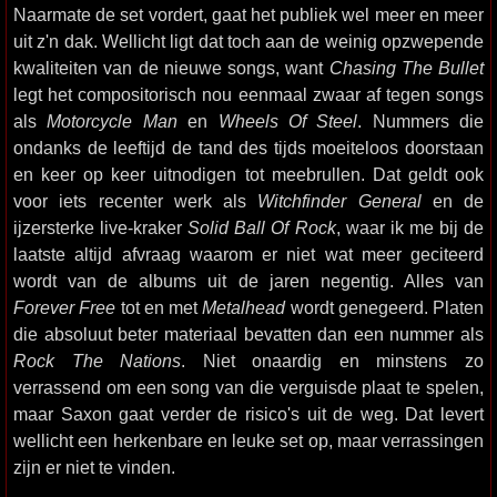
Naarmate de set vordert, gaat het publiek wel meer en meer
uit z'n dak. Wellicht ligt dat toch aan de weinig opzwepende
kwaliteiten van de nieuwe songs, want
Chasing The Bullet
legt het compositorisch nou eenmaal zwaar af tegen songs
als
Motorcycle Man
en
Wheels Of Steel
. Nummers die
ondanks de leeftijd de tand des tijds moeiteloos doorstaan
en keer op keer uitnodigen tot meebrullen. Dat geldt ook
voor iets recenter werk als
Witchfinder General
en de
ijzersterke live-kraker
Solid Ball Of Rock
, waar ik me bij de
laatste altijd afvraag waarom er niet wat meer geciteerd
wordt van de albums uit de jaren negentig. Alles van
Forever Free
tot en met
Metalhead
wordt genegeerd. Platen
die absoluut beter materiaal bevatten dan een nummer als
Rock The Nations
. Niet onaardig en minstens zo
verrassend om een song van die verguisde plaat te spelen,
maar Saxon gaat verder de risico's uit de weg. Dat levert
wellicht een herkenbare en leuke set op, maar verrassingen
zijn er niet te vinden.