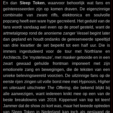
En dan
Sleep Token
, waarvoor behoorlijk wat fans en
geïnteresseerden zijn op komen draven. De eigenzinnige
combinatie van zware riffs, elektronica en soulvolle
popzang heeft een ware hype gecreëerd. Het geduld van de
fans wordt vandaag wel even op de proef gesteld, want de
artmetalgroep rond de anonieme zanger Vessel begint later
dan gepland en houdt ondanks de gereserveerde speeltijd
van drie kwartier de set beperkt tot een half uur. Die is
immers ingestudeerd voor de tour met Northlane en
Architects. De ‘mysterieuze’, met masker getooide en in een
zwart gewaad gehulde frontman imponeert met zijn
emotionele zang en bewegingen, die de teksten van een
unieke belevingswereld voorzien. De uitzinnige fans op de
eerste rijen zingen uit volle borst mee met
Hypnosis, Higher
en uiteraard uitschieter
The Offering
, die bekend blijkt bij
alle aanwezigen, want iedereen knikt mee op een van de
beste breakdowns van 2019. Kippenvel van top tot teen!
Jammer dat de show zo kort was, maar het tweede optreden
van Sleep Token in Nederland kan toch als geslaagd de