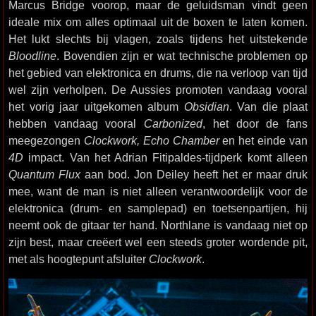
Marcus Bridge voorop, maar de geluidsman vindt geen
ideale mix om alles optimaal uit de boxen te laten komen.
Het lukt slechts bij vlagen, zoals tijdens het uitstekende
Bloodline
. Bovendien zijn er wat technische problemen op
het gebied van elektronica en drums, die na verloop van tijd
wel zijn verholpen. De Aussies promoten vandaag vooral
het vorig jaar uitgekomen album
Obsidian
. Van die plaat
hebben vandaag vooral
Carbonized
, het door de fans
meegezongen
Clockwork, Echo Chamber
en het einde van
4D
impact. Van het Adrian Fitipaldes-tijdperk komt alleen
Quantum Flux
aan bod. Jon Deiley heeft het er maar druk
mee, want de man is niet alleen verantwoordelijk voor de
elektronica (drum- en samplepad) en toetsenpartijen, hij
neemt ook de gitaar ter hand. Northlane is vandaag niet op
zijn best, maar creëert wel een steeds groter wordende pit,
met als hoogtepunt afsluiter
Clockwork
.