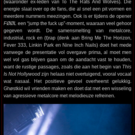
(waaronder ex-leden van To The Rats And Wolves). Die
energie slaat over op de fans, die al snel een pit vormen en
meerdere nummers meezingen. Ook is er tijdens de opener
FØØL
een “jump the fuck up”-moment, waaraan veel gehoor
gegeven wordt. De samensmelting van metalcore,
industrial, rock en (t)rap (denk aan Bring Me The Horizon,
Fever 333, Linkin Park en Nine Inch Nails) doet het mede
vanwege de presentatie vol overgave prima, al moet men
wel vol gas blijven gaan om de aandacht vast te houden,
want de rustige passages, zoals die aan het begin van
This
Is Not Hollywood
zijn helaas niet overtuigend, vooral vocaal
wat nasaal. Het positieve gevoel overheerst gelukkig.
Ghøstkid wil vrienden maken en doet dat met een wisseling
van agressieve metalcore met melodieuze refreinen.