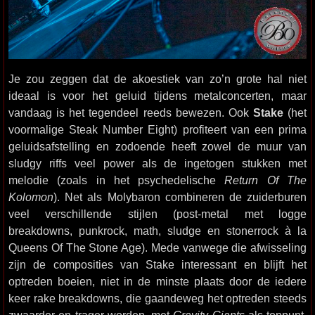
Je zou zeggen dat de akoestiek van zo’n grote hal niet
ideaal is voor het geluid tijdens metalconcerten, maar
vandaag is het tegendeel reeds bewezen. Ook
Stake
(het
voormalige Steak Number Eight) profiteert van een prima
geluidsafstelling en zodoende heeft zowel de muur van
sludgy riffs veel power als de ingetogen stukken met
melodie (zoals in het psychedelische
Return Of The
Kolomon
). Net als Molybaron combineren de zuiderburen
veel verschillende stijlen (post-metal met logge
breakdowns, punkrock, math, sludge en stonerrock à la
Queens Of The Stone Age). Mede vanwege die afwisseling
zijn de composities van Stake interessant en blijft het
optreden boeien, niet in de minste plaats door de iedere
keer rake breakdowns, die gaandeweg het optreden steeds