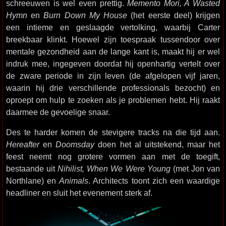
schreeuwen is wel even prettig.
Memento Mori, A Wasted
Hymn
en
Burn Down My House
(het eerste deel) krijgen
een intieme en geslaagde vertolking, waarbij Carter
breekbaar klinkt. Hoewel zijn toespraak tussendoor over
mentale gezondheid aan de lange kant is, maakt hij er wel
indruk mee, ingegeven doordat hij openhartig vertelt over
de zware periode in zijn leven (de afgelopen vijf jaren,
waarin hij drie verschillende professionals bezocht) en
oproept om hulp te zoeken als je problemen hebt. Hij raakt
daarmee de gevoelige snaar.
Des te harder komen de stevigere tracks na die tijd aan.
Hereafter
en
Doomsday
doen het al uitstekend, maar het
feest neemt nog grotere vormen aan met de toegift,
bestaande uit
Nihilist, When We Were Young
(met Jon van
Northlane) en
Animals
. Architects toont zich een waardige
headliner en sluit het evenement sterk af.