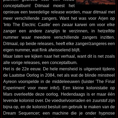
conceptalbum! Ditmaal moest het
opnieuw een tweedelige release worden, maar ditmaal met
meer verschillende zangers. Want het was voor Arjen op
'Into The Electric Castle' een zwaar karwei om voor elke
zanger een andere zanglijn te verzinnen, in hetzelfde
nummer waar meedere verschillende zangers inzitten.
Ditmaal, op beide releases, heeft elke zanger/zangeres een
eigen nummer, wat flink afwisselend blijft.
Maar laten we kijken naar het verhaal, want dit is net zoals
alle vorige releases, een conceptalbum.
Het is de 22e eeuw. De hele mensheid is uitgeroeit tijdens
de Laatstse Oorlog in 2084, net als wat de blinde minstreel
Ayreon voorspelde in de middeleeuwen (luister 'The Final
Experiment' voor meer info!). Een kleine kolonistatie op
Mars overleefde deze oorlog. Hedendaags is er maar één
levende kolonist over. De voedselvoorraden en zuurstof zijn
bijna op, en de kolonist besluit om gebruik te maken van de
Dream Sequencer; een machine die je onder hypnose