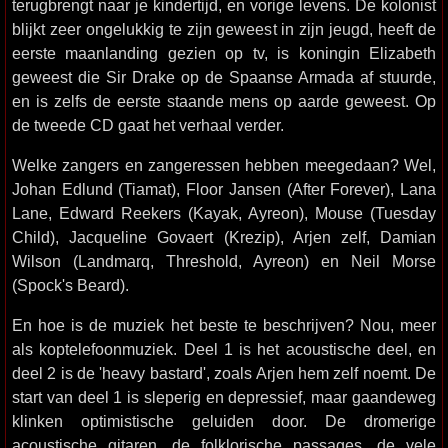
terugbrengt naar je kindertijd, en vorige levens. De kolonist
blijkt zeer ongelukkig te zijn geweest in zijn jeugd, heeft de
eerste maanlanding gezien op tv, is koningin Elizabeth
geweest die Sir Drake op de Spaanse Armada af stuurde,
en is zelfs de eerste staande mens op aarde geweest. Op
de tweede CD gaat het verhaal verder.
Welke zangers en zangeressen hebben meegedaan? Wel,
Johan Edlund (Tiamat), Floor Jansen (After Forever), Lana
Lane, Edward Reekers (Kayak, Ayreon), Mouse (Tuesday
Child), Jacqueline Govaert (Krezip), Arjen zelf, Damian
Wilson (Landmarq, Threshold, Ayreon) en Neil Morse
(Spock's Beard).
En hoe is de muziek het beste te beschrijven? Nou, meer
als koptelefoonmuziek. Deel 1 is het acoustische deel, en
deel 2 is de 'heavy bastard', zoals Arjen hem zelf noemt. De
start van deel 1 is sleperig en depressief, maar gaandeweg
klinken optimistische geluiden door. De dromerige
acoustische gitaren, de folklorische passages, de vele