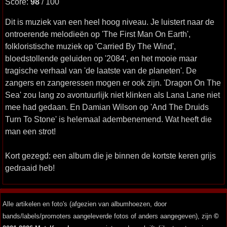
Score:
98
/ 100
Dit is muziek van een heel hoog niveau. Je luistert naar de
ontroerende melodieën op 'The First Man On Earth',
folkloristische muziek op 'Carried By The Wind',
bloedstollende geluiden op '2084', en het mooie maar
tragische verhaal van 'de laatste van de planeten'. De
zangers en zangeressen mogen er ook zijn. 'Dragon On The
Sea' zou lang zo avontuurlijk niet klinken als Lana Lane niet
mee had gedaan. En Damian Wilson op 'And The Druids
Turn To Stone' is helemaal adembenemend. Wat heeft die
man een strot!
Kort gezegd: een album die je binnen de kortste keren grijs
gedraaid heb!
Alle artikelen en foto's (afgezien van albumhoezen, door
bands/labels/promoters aangeleverde fotos of anders aangegeven), zijn
©