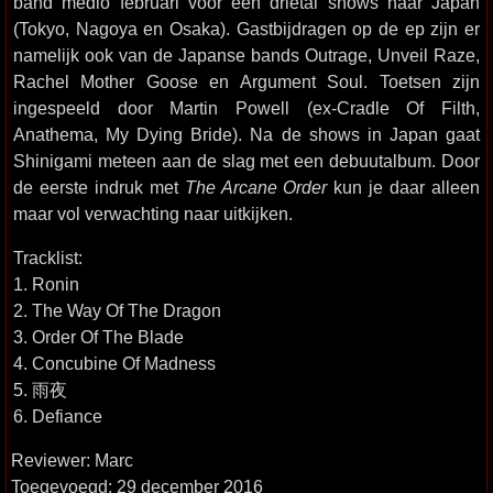
band medio februari voor een drietal shows naar Japan
(Tokyo, Nagoya en Osaka). Gastbijdragen op de ep zijn er
namelijk ook van de Japanse bands Outrage, Unveil Raze,
Rachel Mother Goose en Argument Soul. Toetsen zijn
ingespeeld door Martin Powell (ex-Cradle Of Filth,
Anathema, My Dying Bride). Na de shows in Japan gaat
Shinigami meteen aan de slag met een debuutalbum. Door
de eerste indruk met
The Arcane Order
kun je daar alleen
maar vol verwachting naar uitkijken.
Tracklist:
1. Ronin
2. The Way Of The Dragon
3. Order Of The Blade
4. Concubine Of Madness
5. 雨夜
6. Defiance
Reviewer: Marc
Toegevoegd: 29 december 2016