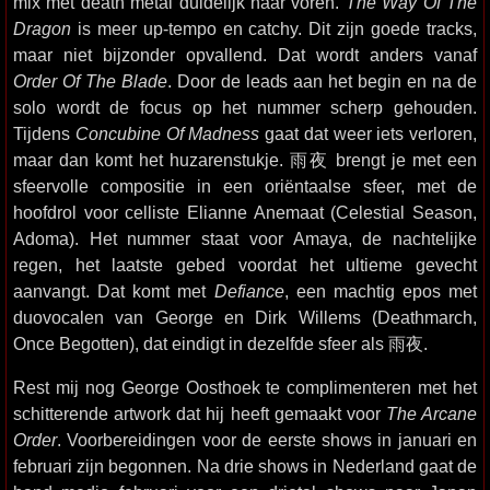
mix met death metal duidelijk naar voren.
The Way Of The
Dragon
is meer up-tempo en catchy. Dit zijn goede tracks,
maar niet bijzonder opvallend. Dat wordt anders vanaf
Order Of The Blade
. Door de leads aan het begin en na de
solo wordt de focus op het nummer scherp gehouden.
Tijdens
Concubine Of Madness
gaat dat weer iets verloren,
maar dan komt het huzarenstukje. 雨夜 brengt je met een
sfeervolle compositie in een oriëntaalse sfeer, met de
hoofdrol voor celliste Elianne Anemaat (Celestial Season,
Adoma). Het nummer staat voor Amaya, de nachtelijke
regen, het laatste gebed voordat het ultieme gevecht
aanvangt. Dat komt met
Defiance
, een machtig epos met
duovocalen van George en Dirk Willems (Deathmarch,
Once Begotten), dat eindigt in dezelfde sfeer als 雨夜.
Rest mij nog George Oosthoek te complimenteren met het
schitterende artwork dat hij heeft gemaakt voor
The Arcane
Order
. Voorbereidingen voor de eerste shows in januari en
februari zijn begonnen. Na drie shows in Nederland gaat de