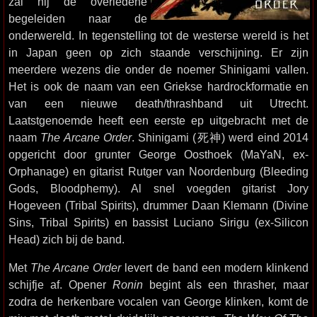
zal hij de overledene
begeleiden naar de
onderwereld. In tegenstelling tot de westerse wereld is het
in Japan geen op zich staande verschijning. Er zijn
meerdere wezens die onder de noemer Shinigami vallen.
Het is ook de naam van een Griekse hardrockformatie en
van een nieuwe death/thrashband uit Utrecht.
Laatstgenoemde heeft een eerste ep uitgebracht met de
naam
The Arcane Order
. Shinigami (死神) werd eind 2014
opgericht door grunter George Oosthoek (MaYaN, ex-
Orphanage) en gitarist Rutger van Noordenburg (Bleeding
Gods, Bloodphemy). Al snel voegden gitarist Jory
Hogeveen (Tribal Spirits), drummer Daan Klemann (Divine
Sins, Tribal Spirits) en bassist Luciano Sirigu (ex-Silicon
Head) zich bij de band.
Met
The Arcane Order
levert de band een modern klinkend
schijfje af. Opener
Ronin
begint als een thrasher, maar
zodra de herkenbare vocalen van George klinken, komt de