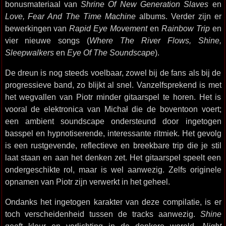
bonusmateriaal van
Shrine Of New Generation Slaves
en
Love, Fear And The Time Machine
albums. Verder zijn er
bewerkingen van
Rapid Eye Movement
en
Rainbow Trip
en
vier nieuwe songs (
Where The River Flows, Shine,
Sleepwalkers
en
Eye Of The Soundscape
).
De dreun is nog steeds voelbaar, zowel bij de fans als bij de
progressieve band, zo blijkt al snel. Vanzelfsprekend is met
het wegvallen van Piotr minder gitaarspel te horen. Het is
vooral de elektronica van Michał die de boventoon voert;
een ambient soundscape ondersteund door ingetogen
basspel en hypnotiserende, interessante ritmiek. Het gevolg
is een rustgevende, reflectieve en breekbare trip die je stil
laat staan en aan het denken zet. Het gitaarspel speelt een
ondergeschikte rol, maar is wel aanwezig. Zelfs originele
opnamen van Piotr zijn verwerkt in het geheel.
Ondanks het ingetogen karakter van deze compilatie, is er
toch verscheidenheid tussen de tracks aanwezig.
Shine