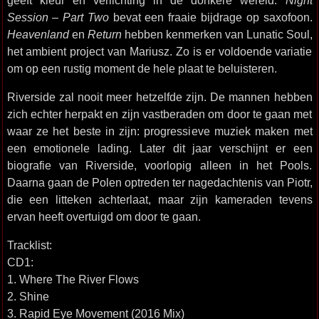
geeft kleur en verlichting in de donkere wereld.
Night
Session – Part Two
bevat een fraaie bijdrage op saxofoon.
Heavenland
en
Return
hebben kenmerken van Lunatic Soul,
het ambient project van Mariusz. Zo is er voldoende variatie
om op een rustig moment de hele plaat te beluisteren.
Riverside zal nooit meer hetzelfde zijn. De mannen hebben
zich echter herpakt en zijn vastberaden om door te gaan met
waar ze het beste in zijn: progressieve muziek maken met
een emotionele lading. Later dit jaar verschijnt er een
biografie van Riverside, voorlopig alleen in het Pools.
Daarna gaan de Polen optreden ter nagedachtenis van Piotr,
die een litteken achterlaat, maar zijn kameraden tevens
ervan heeft overtuigd om door te gaan.
Tracklist:
CD1:
1. Where The River Flows
2. Shine
3. Rapid Eye Movement (2016 Mix)