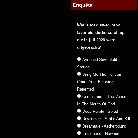
Enquête
Wat is tot dusver jouw
favoriete studio-cd of -ep,
die in juli 2026 werd
uitgebracht?
Avenged Sevenfold -
Statica
Bring Me The Horizon -
Count Your Blessings
Repented
Combichrist - The Venom
In The Mouth Of God
Deep Purple - Splat!
Devildriver - Strike And Kill
Dreamtale - Aetherbound
Emptiness - Nowhere