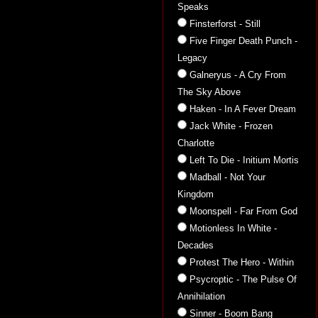
Speaks
Finsterforst - Still
Five Finger Death Punch -
Legacy
Galneryus - A Cry From
The Sky Above
Haken - In A Fever Dream
Jack White - Frozen
Charlotte
Left To Die - Initium Mortis
Madball - Not Your
Kingdom
Moonspell - Far From God
Motionless In White -
Decades
Protest The Hero - Within
Psycroptic - The Pulse Of
Annihilation
Sinner - Boom Bang