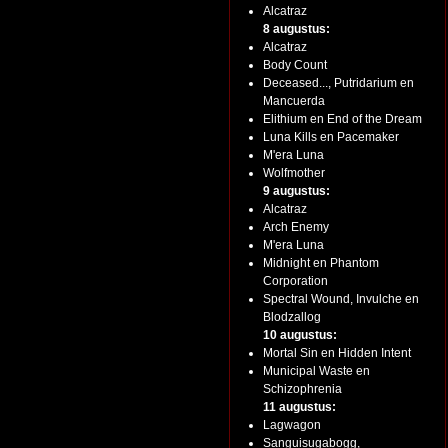
Alcatraz
8 augustus:
Alcatraz
Body Count
Deceased..., Putridarium en
Mancuerda
Elithium en End of the Dream
Luna Kills en Pacemaker
M'era Luna
Wolfmother
9 augustus:
Alcatraz
Arch Enemy
M'era Luna
Midnight en Phantom
Corporation
Spectral Wound, Invulche en
Blodzallog
10 augustus:
Mortal Sin en Hidden Intent
Municipal Waste en
Schizophrenia
11 augustus:
Lagwagon
Sanguisugabogg,