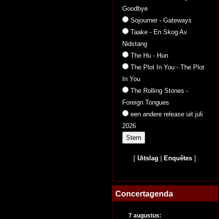
Goodbye
Sojourner - Gateways
Taake - En Skog Av
Nidstang
The Hu - Hun
The Plot In You - The Plot
In You
The Rolling Stones -
Foreign Tongues
een andere release uit juli
2026
[
Uitslag
|
Enquêtes
]
Concertagenda
7 augustus: