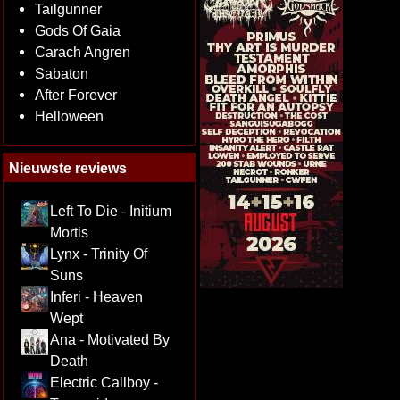
Tailgunner
Gods Of Gaia
Carach Angren
Sabaton
After Forever
Helloween
Nieuwste reviews
Left To Die - Initium
Mortis
Lynx - Trinity Of
Suns
Inferi - Heaven
Wept
Ana - Motivated By
Death
Electric Callboy -