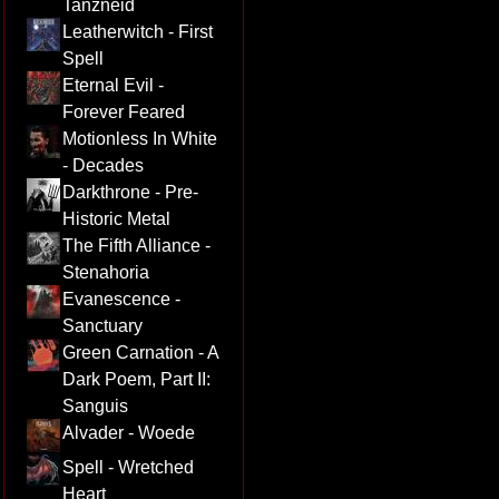
Tanzneid
Leatherwitch - First
Spell
Eternal Evil -
Forever Feared
Motionless In White
- Decades
Darkthrone - Pre-
Historic Metal
The Fifth Alliance -
Stenahoria
Evanescence -
Sanctuary
Green Carnation - A
Dark Poem, Part II:
Sanguis
Alvader - Woede
Spell - Wretched
Heart