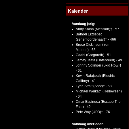
Kalender
Vandaag jarig:
Andy Kaina (Messiah)† - 57
Báthori Erzsébet
(seriemoordenaar)† - 466
Bruce Dickinson (Iron
Maiden) - 68
Gaahl (Gorgoroth) - 51
Jamey Jasta (Hatebreed) - 49
Johnny Solinger (Skid Row)†
- 61
Kevin Ratajczak (Electric
Callboy) - 41
Lynn Strait (Snot)† - 58
Michael Weikath (Helloween)
- 64
Omar Espinosa (Escape The
Fate) - 42
Pete Way (UFO)† - 76
Vandaag overleden: