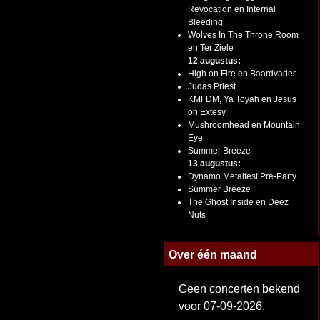
Revocation en Internal
Bleeding
Wolves In The Throne Room
en Ter Ziele
12 augustus:
High on Fire en Baardvader
Judas Priest
KMFDM, Ya Toyah en Jesus
on Extesy
Mushroomhead en Mountain
Eye
Summer Breeze
13 augustus:
Dynamo Metalfest Pre-Party
Summer Breeze
The Ghost Inside en Deez
Nuts
Over één maand
Geen concerten bekend
voor 07-09-2026.