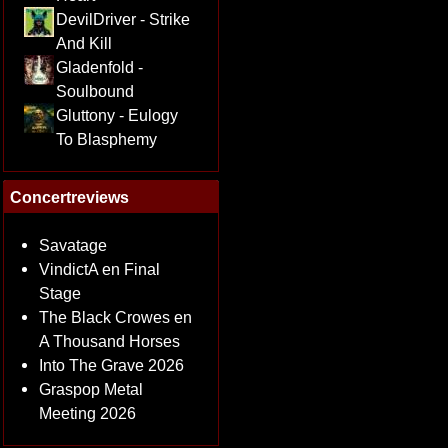
DevilDriver - Strike
And Kill
Gladenfold -
Soulbound
Gluttony - Eulogy
To Blasphemy
Concertreviews
Savatage
VindictA en Final
Stage
The Black Crowes en
A Thousand Horses
Into The Grave 2026
Graspop Metal
Meeting 2026