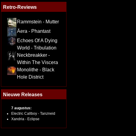
Retro-Reviews
Rammstein - Mutter
Äera - Phantast
Echoes Of A Dying
World - Tribulation
Neckbreakker -
Within The Viscera
Monolithe - Black
Hole District
Nieuwe Releases
7 augustus:
Electric Callboy - Tanzneid
Xandria - Eclipse