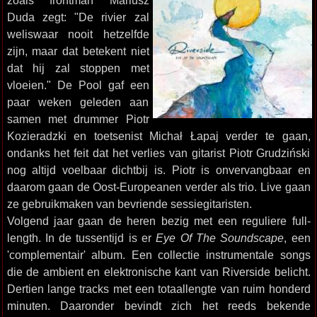
zoals frontman Mariusz
Duda zegt: "De rivier zal
weliswaar nooit hetzelfde
zijn, maar dat betekent niet
dat hij zal stoppen met
vloeien." De Pool gaf een
paar weken geleden aan
samen met drummer Piotr
Kozieradzki en toetsenist Michał Łapaj verder te gaan,
ondanks het feit dat het verlies van gitarist Piotr Grudziński
nog altijd voelbaar dichtbij is. Piotr is onvervangbaar en
daarom gaan de Oost-Europeanen verder als trio. Live gaan
ze gebruikmaken van bevriende sessiegitaristen.
Volgend jaar gaan de heren bezig met een reguliere full-
length. In de tussentijd is er
Eye Of The Soundscape
, een
'complementair' album. Een collectie instrumentale songs
die de ambient en elektronische kant van Riverside belicht.
Dertien lange tracks met een totaallengte van ruim honderd
minuten. Daaronder bevindt zich het reeds bekende