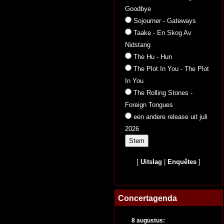
Goodbye
Sojourner - Gateways
Taake - En Skog Av
Nidstang
The Hu - Hun
The Plot In You - The Plot
In You
The Rolling Stones -
Foreign Tongues
een andere release uit juli
2026
[
Uitslag
|
Enquêtes
]
Concertagenda
8 augustus: