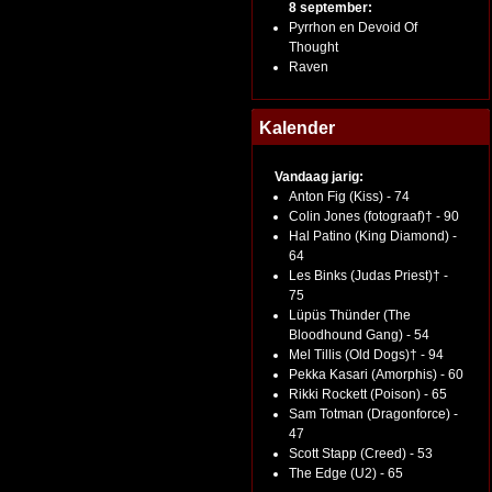
8 september:
Pyrrhon en Devoid Of
Thought
Raven
Kalender
Vandaag jarig:
Anton Fig (Kiss) - 74
Colin Jones (fotograaf)† - 90
Hal Patino (King Diamond) -
64
Les Binks (Judas Priest)† -
75
Lüpüs Thünder (The
Bloodhound Gang) - 54
Mel Tillis (Old Dogs)† - 94
Pekka Kasari (Amorphis) - 60
Rikki Rockett (Poison) - 65
Sam Totman (Dragonforce) -
47
Scott Stapp (Creed) - 53
The Edge (U2) - 65