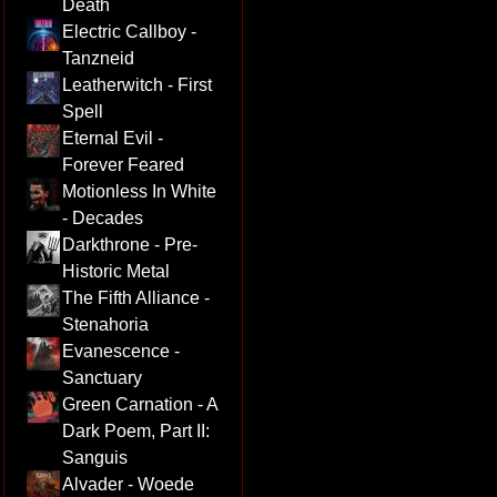
Death
Electric Callboy -
Tanzneid
Leatherwitch - First
Spell
Eternal Evil -
Forever Feared
Motionless In White
- Decades
Darkthrone - Pre-
Historic Metal
The Fifth Alliance -
Stenahoria
Evanescence -
Sanctuary
Green Carnation - A
Dark Poem, Part II:
Sanguis
Alvader - Woede