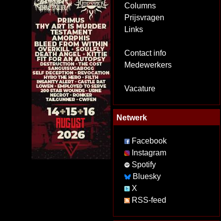
Columns
Prijsvragen
Links
Contact info
Medewerkers
Vacature
Netwerk
Facebook
Instagram
Spotify
Bluesky
X
RSS-feed