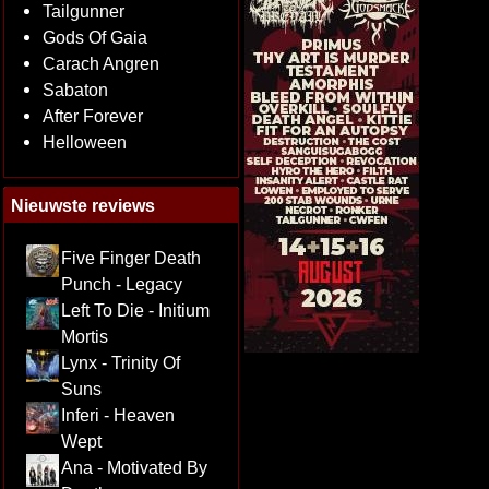
Tailgunner
Gods Of Gaia
Carach Angren
Sabaton
After Forever
Helloween
Nieuwste reviews
Five Finger Death
Punch - Legacy
Left To Die - Initium
Mortis
Lynx - Trinity Of
Suns
Inferi - Heaven
Wept
Ana - Motivated By