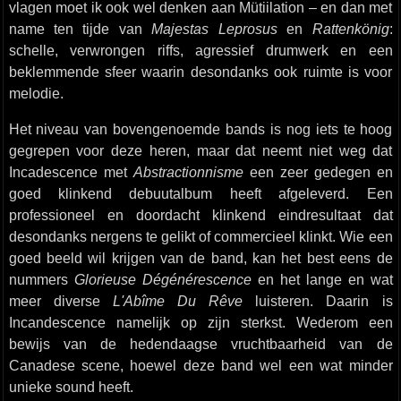
vlagen moet ik ook wel denken aan Mütiilation – en dan met
name ten tijde van
Majestas Leprosus
en
Rattenkönig
:
schelle, verwrongen riffs, agressief drumwerk en een
beklemmende sfeer waarin desondanks ook ruimte is voor
melodie.
Het niveau van bovengenoemde bands is nog iets te hoog
gegrepen voor deze heren, maar dat neemt niet weg dat
Incadescence met
Abstractionnisme
een zeer gedegen en
goed klinkend debuutalbum heeft afgeleverd. Een
professioneel en doordacht klinkend eindresultaat dat
desondanks nergens te gelikt of commercieel klinkt. Wie een
goed beeld wil krijgen van de band, kan het best eens de
nummers
Glorieuse Dégénérescence
en het lange en wat
meer diverse
L'Abîme Du Rêve
luisteren. Daarin is
Incandescence namelijk op zijn sterkst. Wederom een
bewijs van de hedendaagse vruchtbaarheid van de
Canadese scene, hoewel deze band wel een wat minder
unieke sound heeft.