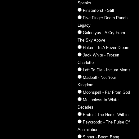
Speaks
Finsterforst - Still
Five Finger Death Punch -
Legacy
Galneryus - A Cry From
The Sky Above
Haken - In A Fever Dream
Jack White - Frozen
Charlotte
Left To Die - Initium Mortis
Madball - Not Your
Kingdom
Moonspell - Far From God
Motionless In White -
Decades
Protest The Hero - Within
Psycroptic - The Pulse Of
Annihilation
Sinner - Boom Bang