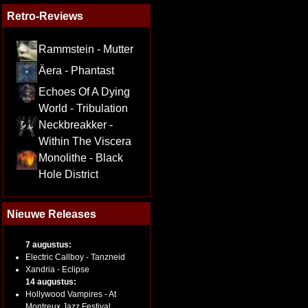
Retro-Reviews
Rammstein - Mutter
Äera - Phantast
Echoes Of A Dying
World - Tribulation
Neckbreakker -
Within The Viscera
Monolithe - Black
Hole District
Nieuwe Releases
7 augustus:
Electric Callboy - Tanzneid
Xandria - Eclipse
14 augustus:
Hollywood Vampires - At
Montreux Jazz Festival