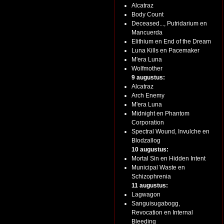
Alcatraz
Body Count
Deceased..., Putridarium en
Mancuerda
Elithium en End of the Dream
Luna Kills en Pacemaker
M'era Luna
Wolfmother
9 augustus:
Alcatraz
Arch Enemy
M'era Luna
Midnight en Phantom
Corporation
Spectral Wound, Invulche en
Blodzallog
10 augustus:
Mortal Sin en Hidden Intent
Municipal Waste en
Schizophrenia
11 augustus:
Lagwagon
Sanguisugabogg,
Revocation en Internal
Bleeding