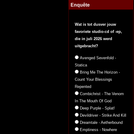
Enquête
Wat is tot dusver jouw
favoriete studio-cd of -ep,
die in juli 2026 werd
uitgebracht?
Avenged Sevenfold -
Statica
Bring Me The Horizon -
Count Your Blessings
Repented
Combichrist - The Venom
In The Mouth Of God
Deep Purple - Splat!
Devildriver - Strike And Kill
Dreamtale - Aetherbound
Emptiness - Nowhere