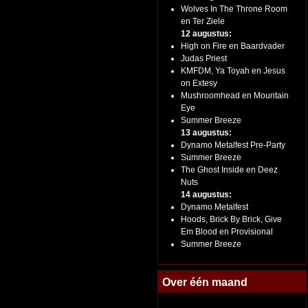
Wolves In The Throne Room
en Ter Ziele
12 augustus:
High on Fire en Baardvader
Judas Priest
KMFDM, Ya Toyah en Jesus
on Extesy
Mushroomhead en Mountain
Eye
Summer Breeze
13 augustus:
Dynamo Metalfest Pre-Party
Summer Breeze
The Ghost Inside en Deez
Nuts
14 augustus:
Dynamo Metalfest
Hoods, Brick By Brick, Give
Em Blood en Provisional
Summer Breeze
Over één maand