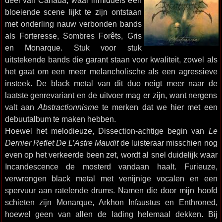
deel van Canada, waar inmiddels een
bloeiende scene lijkt te zijn ontstaan
met onderling nauw verbonden bands
als Forteresse, Sombres Forêts, Gris
en Monarque. Stuk voor stuk
uitstekende bands die garant staan voor kwaliteit, zowel als
het gaat om een meer melancholische als een agressieve
insteek. De black metal van dit duo neigt meer naar de
laatste genrevariant en de uitvoer mag er zijn, want nergens
valt aan
Abstractionnisme
te merken dat we hier met een
debuutalbum te maken hebben.
Hoewel het melodieuze, Dissection-achtige begin van
Le
Dernier Reflet De L’Astre Maudit
de luisteraar misschien nog
even op het verkeerde been zet, wordt al snel duidelijk waar
Incandescence de mosterd vandaan haalt. Furieuze,
verwrongen black metal met venijnige vocalen en een
spervuur aan ratelende drums. Namen die door mijn hoofd
schieten zijn Monarque, Arkhon Infaustus en Enthroned,
hoewel geen van allen de lading helemaal dekken. Bij