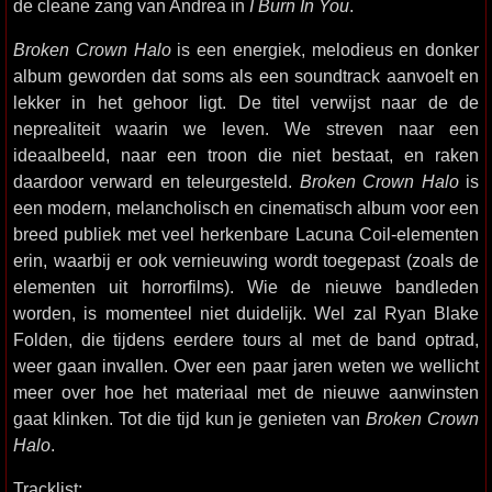
de cleane zang van Andrea in
I Burn In You
.
Broken Crown Halo
is een energiek, melodieus en donker
album geworden dat soms als een soundtrack aanvoelt en
lekker in het gehoor ligt. De titel verwijst naar de de
neprealiteit waarin we leven. We streven naar een
ideaalbeeld, naar een troon die niet bestaat, en raken
daardoor verward en teleurgesteld.
Broken Crown Halo
is
een modern, melancholisch en cinematisch album voor een
breed publiek met veel herkenbare Lacuna Coil-elementen
erin, waarbij er ook vernieuwing wordt toegepast (zoals de
elementen uit horrorfilms). Wie de nieuwe bandleden
worden, is momenteel niet duidelijk. Wel zal Ryan Blake
Folden, die tijdens eerdere tours al met de band optrad,
weer gaan invallen. Over een paar jaren weten we wellicht
meer over hoe het materiaal met de nieuwe aanwinsten
gaat klinken. Tot die tijd kun je genieten van
Broken Crown
Halo
.
Tracklist: