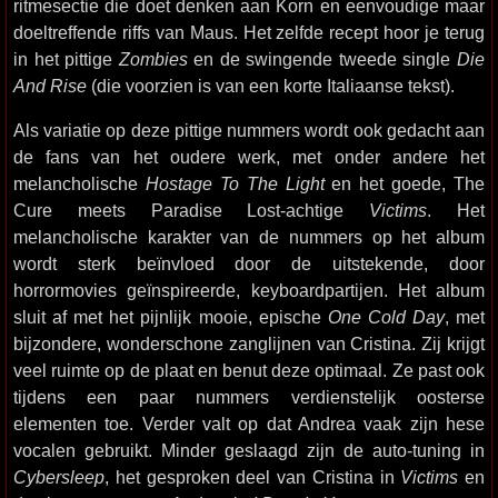
ritmesectie die doet denken aan Korn en eenvoudige maar
doeltreffende riffs van Maus. Het zelfde recept hoor je terug
in het pittige
Zombies
en de swingende tweede single
Die
And Rise
(die voorzien is van een korte Italiaanse tekst).
Als variatie op deze pittige nummers wordt ook gedacht aan
de fans van het oudere werk, met onder andere het
melancholische
Hostage To The Light
en het goede, The
Cure meets Paradise Lost-achtige
Victims
. Het
melancholische karakter van de nummers op het album
wordt sterk beïnvloed door de uitstekende, door
horrormovies geïnspireerde, keyboardpartijen. Het album
sluit af met het pijnlijk mooie, epische
One Cold Day
, met
bijzondere, wonderschone zanglijnen van Cristina. Zij krijgt
veel ruimte op de plaat en benut deze optimaal. Ze past ook
tijdens een paar nummers verdienstelijk oosterse
elementen toe. Verder valt op dat Andrea vaak zijn hese
vocalen gebruikt. Minder geslaagd zijn de auto-tuning in
Cybersleep
, het gesproken deel van Cristina in
Victims
en