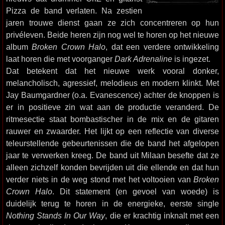
Pizza de band verlaten. Na zestien
jaren trouwe dienst gaan ze zich concentreren op hun
privéleven. Beide heren zijn nog wel te horen op het nieuwe
album
Broken Crown Halo
, dat een verdere ontwikkeling
laat horen die met voorganger
Dark Adrenaline
is ingezet.
Dat betekent dat het nieuwe werk vooral donker,
melancholisch, agressief, melodieus en modern klinkt. Met
Jay Baumgardner (o.a. Evanescence) achter de knoppen is
er in positieve zin wat aan de productie veranderd. De
ritmesectie staat bombastischer in de mix en de gitaren
rauwer en zwaarder. Het lijkt op een reflectie van diverse
teleurstellende gebeurtenissen die de band het afgelopen
jaar te verwerken kreeg. De band uit Milaan besefte dat ze
alleen zichzelf konden bevrijden uit die ellende en dat hun
verder niets in de weg stond met het voltooien van
Broken
Crown Halo
. Dit statement (en gevoel van woede) is
duidelijk terug te horen in de energieke, eerste single
Nothing Stands In Our Way
, die er krachtig inknalt met een