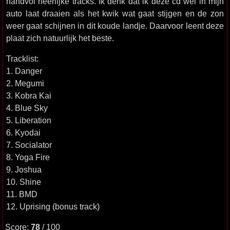
handvol heerlijke tracks. Ik denk dat ik deze cd wel in mijn
auto laat draaien als het kwik wat gaat stijgen en de zon
weer gaat schijnen in dit koude landje. Daarvoor leent deze
plaat zich natuurlijk het beste.
Tracklist:
1. Danger
2. Megumi
3. Kobra Kai
4. Blue Sky
5. Liberation
6. Kyodai
7. Socialator
8. Yoga Fire
9. Joshua
10. Shine
11. BMD
12. Uprising (bonus track)
Score:
78
/ 100