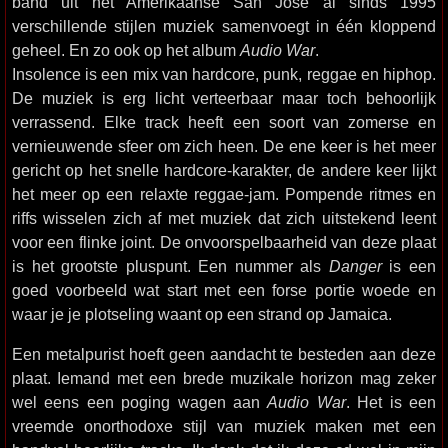
band uit het Amerikaanse San José al sinds 1995
verschillende stijlen muziek samenvoegt in één kloppend
geheel. En zo ook op het album
Audio War
.
Insolence is een mix van hardcore, punk, reggae en hiphop.
De muziek is erg licht verteerbaar maar toch behoorlijk
verrassend. Elke track heeft een soort van zomerse en
vernieuwende sfeer om zich heen. De ene keer is het meer
gericht op het snelle hardcore-karakter, de andere keer lijkt
het meer op een relaxte reggae-jam. Pompende ritmes en
riffs wisselen zich af met muziek dat zich uitstekend leent
voor een flinke joint. De onvoorspelbaarheid van deze plaat
is het grootste pluspunt. Een nummer als
Danger
is een
goed voorbeeld wat start met een forse portie woede en
waar je je plotseling waant op een strand op Jamaica.
Een metalpurist hoeft geen aandacht te besteden aan deze
plaat. Iemand met een brede muzikale horizon mag zeker
wel eens een poging wagen aan
Audio War
. Het is een
vreemde onorthodoxe stijl van muziek maken met een