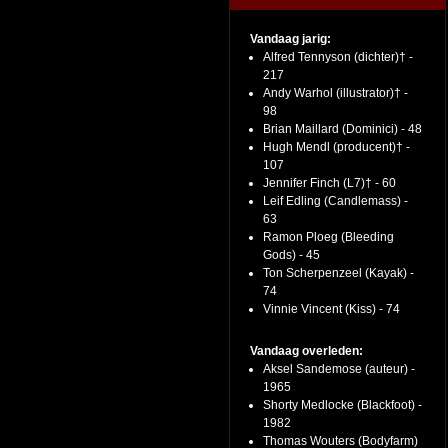
Vandaag jarig:
Alfred Tennyson (dichter)† -
217
Andy Warhol (illustrator)† -
98
Brian Maillard (Dominici) - 48
Hugh Mendl (producent)† -
107
Jennifer Finch (L7)† - 60
Leif Edling (Candlemass) -
63
Ramon Ploeg (Bleeding
Gods) - 45
Ton Scherpenzeel (Kayak) -
74
Vinnie Vincent (Kiss) - 74
Vandaag overleden:
Aksel Sandemose (auteur) -
1965
Shorty Medlocke (Blackfoot) -
1982
Thomas Wouters (Bodyfarm)