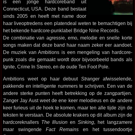
is een jonge hardcoreband uit
Connecticut, USA. Deze band bestaat
sinds 2005 en heeft met name door
haar liveoptredens een platendeal weten te bemachtigen bij
het bekende hardcore-punklabel Bridge Nine Records.
De combinatie van agressie, emo, melodie en snelle korte
songs maken dat deze band haar naam zeker eer aandoet.
De muziek van Ambitions is een mengeling van hardcore-
punk zoals die gemaakt wordt door bijvoorbeeld bands als
Ignite, Crime In Stereo, en de oude Ten Foot Pole.
Ambitions weet op haar debuut
Stranger
afwisselende,
pakkende en intelligente nummers te schrijven. Een van de
andere sterke punten heeft betrekking op de zangpartijen.
Zanger Jay Aust weet de ene keer melodieus en de andere
keer furieus uit de hoek te komen, maar ten alle tijde zijn de
teksten te verstaan. De absolute krakers op dit album zijn de
hardcoreknallers
The Illusion
en
Sinking
, het langzamere
maar swingende
Fact Remains
en het tussendoortje