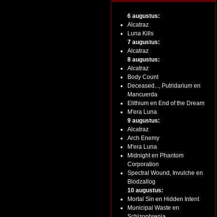
6 augustus:
Alcatraz
Luna Kills
7 augustus:
Alcatraz
8 augustus:
Alcatraz
Body Count
Deceased..., Putridarium en
Mancuerda
Elithium en End of the Dream
M'era Luna
9 augustus:
Alcatraz
Arch Enemy
M'era Luna
Midnight en Phantom
Corporation
Spectral Wound, Invulche en
Blodzallog
10 augustus:
Mortal Sin en Hidden Intent
Municipal Waste en
Schizophrenia