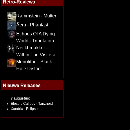
Retro-Reviews
Rammstein - Mutter
Äera - Phantast
Echoes Of A Dying
World - Tribulation
Neckbreakker -
Within The Viscera
Monolithe - Black
Hole District
Nieuwe Releases
7 augustus:
Electric Callboy - Tanzneid
Xandria - Eclipse