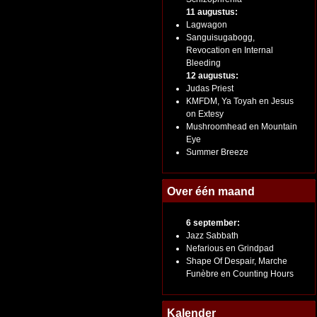
11 augustus:
Lagwagon
Sanguisugabogg,
Revocation en Internal
Bleeding
12 augustus:
Judas Priest
KMFDM, Ya Toyah en Jesus
on Extesy
Mushroomhead en Mountain
Eye
Summer Breeze
Over één maand
6 september:
Jazz Sabbath
Nefarious en Grindpad
Shape Of Despair, Marche
Funèbre en Counting Hours
Kalender