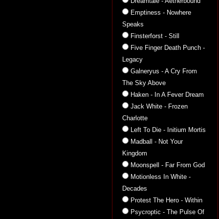
Dreamtale - Aetherbound
Emptiness - Nowhere
Speaks
Finsterforst - Still
Five Finger Death Punch -
Legacy
Galneryus - A Cry From
The Sky Above
Haken - In A Fever Dream
Jack White - Frozen
Charlotte
Left To Die - Initium Mortis
Madball - Not Your
Kingdom
Moonspell - Far From God
Motionless In White -
Decades
Protest The Hero - Within
Psycroptic - The Pulse Of