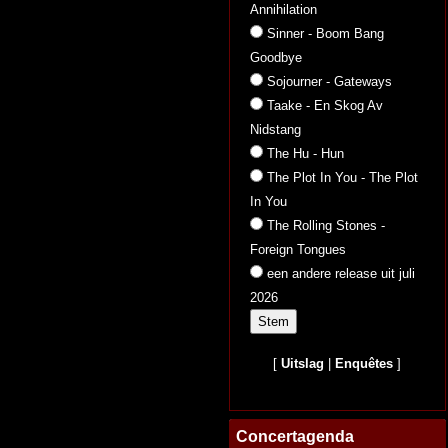
Annihilation
Sinner - Boom Bang
Goodbye
Sojourner - Gateways
Taake - En Skog Av
Nidstang
The Hu - Hun
The Plot In You - The Plot
In You
The Rolling Stones -
Foreign Tongues
een andere release uit juli
2026
[
Uitslag
|
Enquêtes
]
Concertagenda