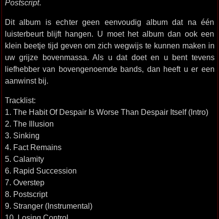
Postscript
.
Dit album is echter geen eenvoudig album dat na één
luisterbeurt blijft hangen. U moet het album dan ook een
klein beetje tijd geven om zich wegwijs te kunnen maken in
uw grijze bovenmassa. Als u dat doet en u bent tevens
liefhebber van bovengenoemde bands, dan heeft u er een
aanwinst bij.
Tracklist:
1. The Habit Of Despair Is Worse Than Despair Itself (Intro)
2. The Illusion
3. Sinking
4. Fact Remains
5. Calamity
6. Rapid Succession
7. Overstep
8. Postscript
9. Stranger (Instrumental)
10. Losing Control