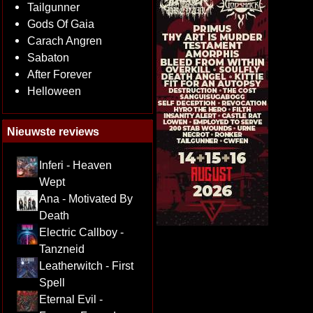
Tailgunner
Gods Of Gaia
Carach Angren
Sabaton
After Forever
Helloween
Nieuwste reviews
Inferi - Heaven
Wept
Ana - Motivated By
Death
Electric Callboy -
Tanzneid
Leatherwitch - First
Spell
Eternal Evil -