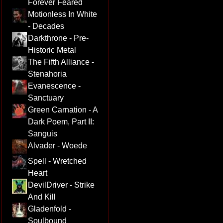
Forever Feared
Motionless In White
- Decades
Darkthrone - Pre-
Historic Metal
The Fifth Alliance -
Stenahoria
Evanescence -
Sanctuary
Green Carnation - A
Dark Poem, Part II:
Sanguis
Alvader - Woede
Spell - Wretched
Heart
DevilDriver - Strike
And Kill
Gladenfold -
Soulbound