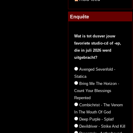
Enquête
Wat is tot dusver jouw
favoriete studio-cd of -ep,
die in juli 2026 werd
uitgebracht?
Avenged Sevenfold -
Statica
Bring Me The Horizon -
Count Your Blessings
Repented
Combichrist - The Venom
In The Mouth Of God
Deep Purple - Splat!
Devildriver - Strike And Kill