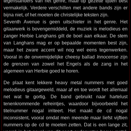
tegenstanders van het genre, maar op gezette tijden best
vermakelijk. Verdere verschillen met andere bands zijn er
bijna niet, of het moeten de christelijke teksten zijn.
Seventh Avenue is geen uitschieter in het genre. Het
gitaarwerk is bovengemiddeld, de muziek is melodieus en
zanger Herbie Langhans gilt de boel aan elkaar. De stem
van Langhans mag er op bepaalde momenten best zijn,
maar het zware accent wil nog wel eens tegenwerken.
Vooral in de onvermijdelijke cheesy ballad
Innocense
zijn
de grenzen van zowel het Engels als de zang in het
algemeen van Herbie goed te horen.
De plaat kent lekkere heavy metal nummers met goed
melodieus gitaargeweld, maar af en toe wordt het allemaal
net wat te gortig. De band gebruikt naar hartelust
tenenkrommende refreintjes, waardoor bijvoorbeeld het
titelnummer nogal irriteert. Het maakt de cd nogal
inconsistent, vooral omdat men meende maar liefst vijftien
nummers op de cd te moeten zetten. Dat is een lange zit,